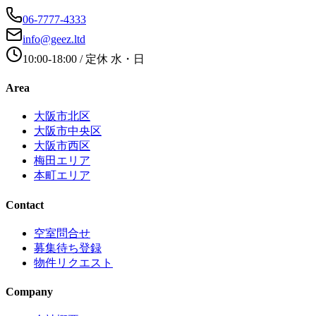
06-7777-4333
info@geez.ltd
10:00-18:00
/ 定休
水・日
Area
大阪市北区
大阪市中央区
大阪市西区
梅田エリア
本町エリア
Contact
空室問合せ
募集待ち登録
物件リクエスト
Company