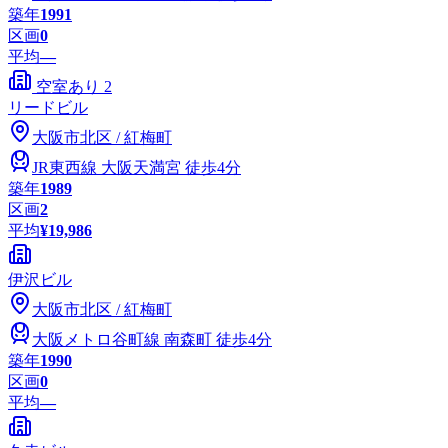
築年
1991
区画
0
平均
—
空室あり
2
リードビル
大阪市
北区
/
紅梅町
JR東西線
大阪天満宮
徒歩4分
築年
1989
区画
2
平均
¥19,986
伊沢ビル
大阪市
北区
/
紅梅町
大阪メトロ谷町線
南森町
徒歩4分
築年
1990
区画
0
平均
—