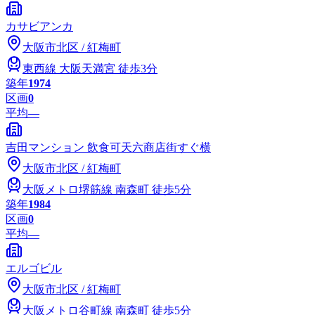
カサビアンカ
大阪市
北区
/
紅梅町
東西線
大阪天満宮
徒歩3分
築年
1974
区画
0
平均
—
吉田マンション 飲食可天六商店街すぐ横
大阪市
北区
/
紅梅町
大阪メトロ堺筋線
南森町
徒歩5分
築年
1984
区画
0
平均
—
エルゴビル
大阪市
北区
/
紅梅町
大阪メトロ谷町線
南森町
徒歩5分