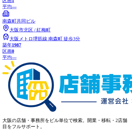
区画
1
平均
—
南森町共同ビル
大阪市
北区
/
紅梅町
大阪メトロ堺筋線
南森町
徒歩3分
築年
1987
区画
0
平均
—
大阪の店舗・事務所をビル単位で検索。開業・移転・2店舗
目をフルサポート。