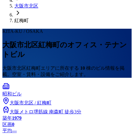
大阪市
北区
紅梅町
KITA-KU
/ OSAKA
大阪市
北区
紅梅町
のオフィス・テナン
トビル
大阪市
北区
紅梅町
エリアに所在する
10
棟のビル情報を掲
載。空室・賃料・設備をご紹介します。
昭和ビル
大阪市
北区
/
紅梅町
大阪メトロ堺筋線
南森町
徒歩3分
築年
1979
区画
0
平均
—