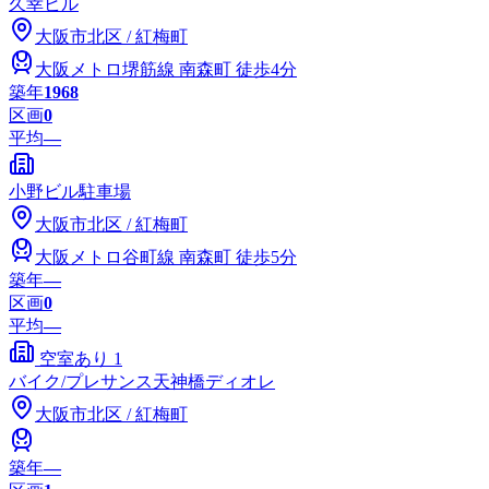
久幸ビル
大阪市
北区
/
紅梅町
大阪メトロ堺筋線
南森町
徒歩4分
築年
1968
区画
0
平均
—
小野ビル駐車場
大阪市
北区
/
紅梅町
大阪メトロ谷町線
南森町
徒歩5分
築年
―
区画
0
平均
—
空室あり
1
バイク/プレサンス天神橋ディオレ
大阪市
北区
/
紅梅町
築年
―