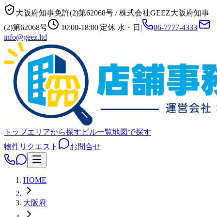
大阪府知事免許(2)第62068号
/
株式会社GEEZ
大阪府知事
(2)第62068号
10:00-18:00
|
定休
水・日
|
06-7777-4333
|
info@geez.ltd
トップ
エリアから探す
ビル一覧
地図で探す
物件リクエスト
お問合せ
HOME
大阪府