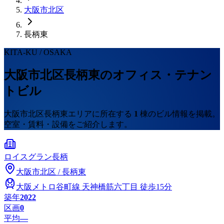
大阪市
北区
長柄東
KITA-KU
/ OSAKA
大阪市
北区
長柄東
のオフィス・テナン
トビル
大阪市
北区
長柄東
エリアに所在する
1
棟のビル情報を掲載。
空室・賃料・設備をご紹介します。
ロイスグラン長柄
大阪市
北区
/
長柄東
大阪メトロ谷町線
天神橋筋六丁目
徒歩15分
築年
2022
区画
0
平均
—