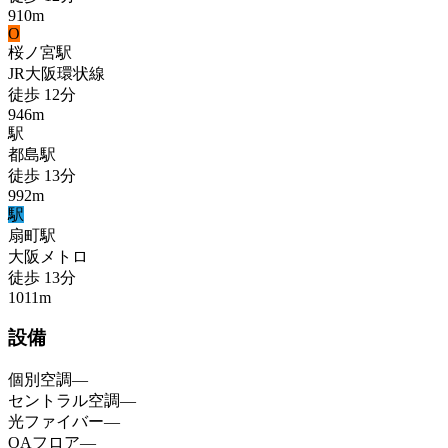
910
m
O
桜ノ宮
駅
JR大阪環状線
徒歩
12
分
946
m
駅
都島
駅
徒歩
13
分
992
m
駅
扇町
駅
大阪メトロ
徒歩
13
分
1011
m
設備
個別空調
—
セントラル空調
—
光ファイバー
—
OAフロア
—