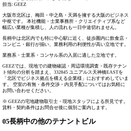
担当: GEEZ
大阪市北区は、梅田・中之島・天満を擁する大阪のビジネス
中枢です。 本社機能・士業事務所・クリエイティブ系など
幅広い業種が集積し、人の流れも一日中途切れません。
長柄中は北区内でも特に中心駅に近く、徒歩圏内に飲食店・
コンビニ・銀行が揃い、業務利用の利便性が高い立地です。
業務系・士業系・コンサル系の入居に適した立地です。
GEEZでは、現地での建物確認・周辺環境調査・既存テナン
ト傾向の分析を踏まえ、332845 ユニアルス天神橋EASTを
「北区でビジネス拠点を構える企業様」におすすめしていま
す。 空室の有無・条件交渉・内見手配についてはお気軽に
お問い合わせください。
※ GEEZの宅地建物取引士・現地スタッフによる所見です。
賃料・契約条件はお問合せ後に個別ご案内します。
05
長柄中の他のテナントビル