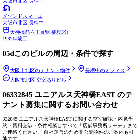
大阪市
北区
長柄中
メゾンドスマーユ
大阪市
北区
長柄中
天神橋筋六丁目
駅 徒歩
3
分
1985
年竣工
05d
このビルの周辺・条件で探す
大阪市北区のテナント物件
長柄中のオフィス
大阪市北区 空室ありビル
06
332845 ユニアルス天神橋EAST のテ
ナント募集に関するお問い合わせ
332845 ユニアルス天神橋EAST
に関する空室確認・内見予
約・賃料交渉・条件相談はすべて「店舗事務所サーチ」まで
ご連絡ください。 自社運営のため非公開物件のご案内も可
能です。