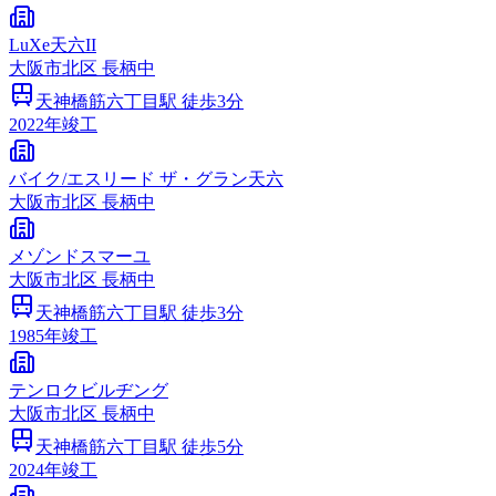
LuXe天六II
大阪市
北区
長柄中
天神橋筋六丁目
駅 徒歩
3
分
2022
年竣工
バイク/エスリード ザ・グラン天六
大阪市
北区
長柄中
メゾンドスマーユ
大阪市
北区
長柄中
天神橋筋六丁目
駅 徒歩
3
分
1985
年竣工
テンロクビルヂング
大阪市
北区
長柄中
天神橋筋六丁目
駅 徒歩
5
分
2024
年竣工