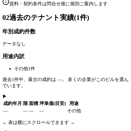
賃料・契約条件は問合せ後に個別ご案内します
02
過去のテナント実績(1件)
年別成約件数
データなし
用途内訳
その他
1
件
過去
1
件中、最古の成約は
—
。 多くの企業がこのビルを選ん
でいます。
▶
成約年月
階
面積
坪単価
(目安)
用途
—
—
—
—
その他
← 表は横にスクロールできます →