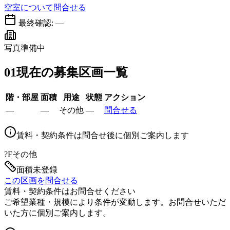
空室について問合せる
最終確認:
—
写真準備中
01
現在の募集区画一覧
階・部屋
面積
用途
状態
アクション
—
—
その他
—
問合せる
賃料・契約条件は問合せ後に個別ご案内します
?F
その他
面積未登録
この区画を問合せる
賃料・契約条件はお問合せください
ご希望業種・規模により条件が変動します。お問合せいただ
いた方に個別ご案内します。