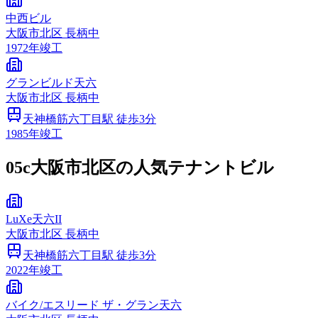
中西ビル
大阪市
北区
長柄中
1972
年竣工
グランビルド天六
大阪市
北区
長柄中
天神橋筋六丁目
駅 徒歩
3
分
1985
年竣工
05c
大阪市北区の人気テナントビル
LuXe天六II
大阪市
北区
長柄中
天神橋筋六丁目
駅 徒歩
3
分
2022
年竣工
バイク/エスリード ザ・グラン天六