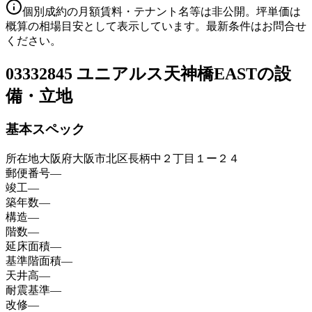
個別成約の月額賃料・テナント名等は非公開。坪単価は
概算の相場目安として表示しています。最新条件はお問合せ
ください。
03
332845 ユニアルス天神橋EASTの設
備・立地
基本スペック
所在地
大阪府大阪市北区長柄中２丁目１ー２４
郵便番号
—
竣工
—
築年数
—
構造
—
階数
—
延床面積
—
基準階面積
—
天井高
—
耐震基準
—
改修
—