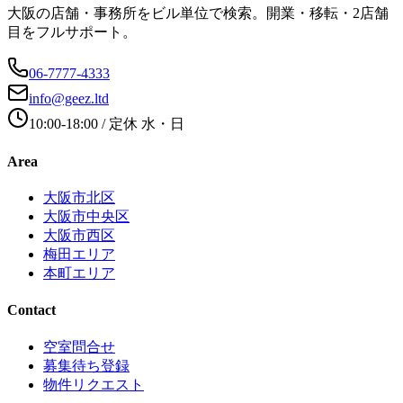
大阪の店舗・事務所をビル単位で検索。開業・移転・2店舗
目をフルサポート。
06-7777-4333
info@geez.ltd
10:00-18:00
/ 定休
水・日
Area
大阪市北区
大阪市中央区
大阪市西区
梅田エリア
本町エリア
Contact
空室問合せ
募集待ち登録
物件リクエスト