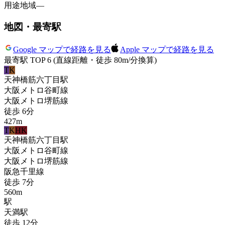
用途地域
—
地図・最寄駅
Google マップで経路を見る
Apple マップで経路を見る
最寄駅 TOP 6
(直線距離・徒歩 80m/分換算)
T
K
天神橋筋六丁目
駅
大阪メトロ谷町線
大阪メトロ堺筋線
徒歩
6
分
427
m
T
K
HK
天神橋筋六丁目
駅
大阪メトロ谷町線
大阪メトロ堺筋線
阪急千里線
徒歩
7
分
560
m
駅
天満
駅
徒歩
12
分