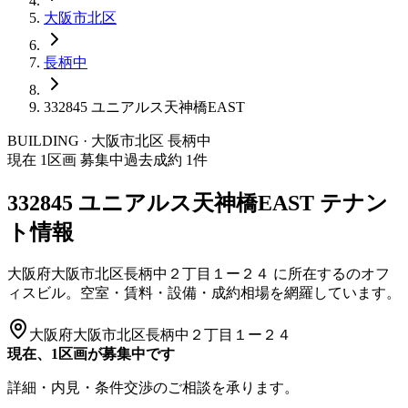
大阪市
北区
長柄中
332845 ユニアルス天神橋EAST
BUILDING · 大阪市
北区
長柄中
現在
1
区画 募集中
過去成約
1
件
332845 ユニアルス天神橋EAST
テナン
ト情報
大阪府大阪市北区長柄中２丁目１ー２４
に所在する
のオフ
ィスビル。空室・賃料・設備・成約相場を網羅しています。
大阪府大阪市北区長柄中２丁目１ー２４
現在、1区画が募集中です
詳細・内見・条件交渉のご相談を承ります。