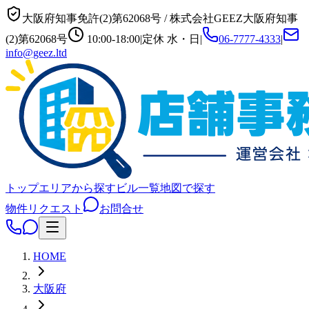
大阪府知事免許(2)第62068号
/
株式会社GEEZ
大阪府知事
(2)第62068号
10:00-18:00
|
定休
水・日
|
06-7777-4333
|
info@geez.ltd
トップ
エリアから探す
ビル一覧
地図で探す
物件リクエスト
お問合せ
HOME
大阪府