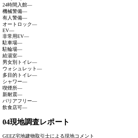
24時間入館
—
機械警備
—
有人警備
—
オートロック
—
EV
—
非常用EV
—
駐車場
—
駐輪場
—
給湯室
—
男女別トイレ
—
ウォシュレット
—
多目的トイレ
—
シャワー
—
喫煙所
—
新耐震
—
バリアフリー
—
飲食店可
—
04
現地調査レポート
GEEZ宅地建物取引士による現地コメント