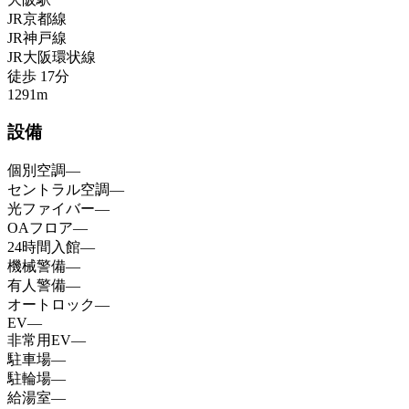
JR京都線
JR神戸線
JR大阪環状線
徒歩
17
分
1291
m
設備
個別空調
—
セントラル空調
—
光ファイバー
—
OAフロア
—
24時間入館
—
機械警備
—
有人警備
—
オートロック
—
EV
—
非常用EV
—
駐車場
—
駐輪場
—
給湯室
—