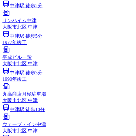
中津
駅 徒歩
2
分
サンハイム中津
大阪市
北区
中津
中津
駅 徒歩
5
分
1977
年竣工
平成ビル一階
大阪市
北区
中津
中津
駅 徒歩
3
分
1990
年竣工
丸高商店月極駐車場
大阪市
北区
中津
中津
駅 徒歩
10
分
ウェーブ・イン中津
大阪市
北区
中津