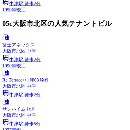
中津
駅 徒歩
2
分
1990
年竣工
05c
大阪市北区の人気テナントビル
富士アネックス
大阪市
北区
中津
中津
駅 徒歩
2
分
1990
年竣工
Re.Terrace+中津03 物件
大阪市
北区
中津
中津
駅 徒歩
2
分
サンハイム中津
大阪市
北区
中津
中津
駅 徒歩
5
分
1977
年竣工