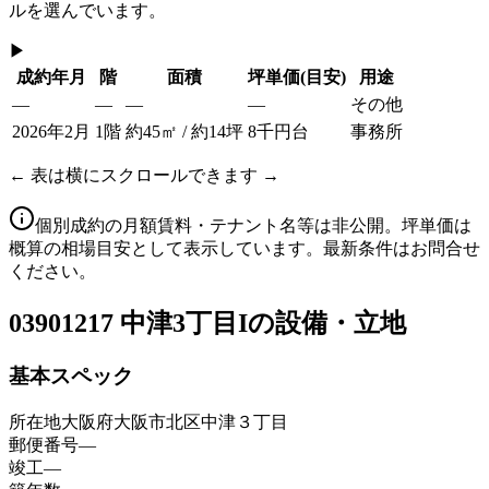
ルを選んでいます。
▶
成約年月
階
面積
坪単価
(目安)
用途
—
—
—
—
その他
2026年2月
1階
約45㎡ / 約14坪
8千円台
事務所
← 表は横にスクロールできます →
個別成約の月額賃料・テナント名等は非公開。坪単価は
概算の相場目安として表示しています。最新条件はお問合せ
ください。
03
901217 中津3丁目Iの設備・立地
基本スペック
所在地
大阪府大阪市北区中津３丁目
郵便番号
—
竣工
—