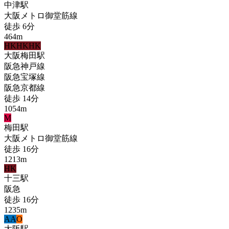
中津
駅
大阪メトロ御堂筋線
徒歩
6
分
464
m
HK
HK
HK
大阪梅田
駅
阪急神戸線
阪急宝塚線
阪急京都線
徒歩
14
分
1054
m
M
梅田
駅
大阪メトロ御堂筋線
徒歩
16
分
1213
m
HK
十三
駅
阪急
徒歩
16
分
1235
m
A
A
O
大阪
駅