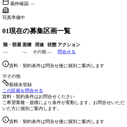
最終確認:
—
写真準備中
01
現在の募集区画一覧
階・部屋
面積
用途
状態
アクション
—
—
その他
—
問合せる
賃料・契約条件は問合せ後に個別ご案内します
?F
その他
面積未登録
この区画を問合せる
賃料・契約条件はお問合せください
ご希望業種・規模により条件が変動します。お問合せいただ
いた方に個別ご案内します。
賃料・契約条件は問合せ後に個別ご案内します