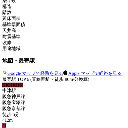
築年数
—
構造
—
階数
—
延床面積
—
基準階面積
—
天井高
—
耐震基準
—
改修
—
用途地域
—
地図・最寄駅
Google マップで経路を見る
Apple マップで経路を見る
最寄駅 TOP 6
(直線距離・徒歩 80m/分換算)
HK
HK
HK
中津
駅
阪急神戸線
阪急宝塚線
阪急京都線
徒歩
6
分
412
m
M