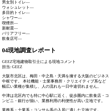
男女別トイレ
—
ウォシュレット
—
多目的トイレ
—
シャワー
—
喫煙所
—
新耐震
—
バリアフリー
—
飲食店可
—
04
現地調査レポート
GEEZ宅地建物取引士による現地コメント
担当: GEEZ
大阪市北区は、梅田・中之島・天満を擁する大阪のビジネス
中枢です。 本社機能・士業事務所・クリエイティブ系など
幅広い業種が集積し、人の流れも一日中途切れません。
中津は北区内でも特に中心駅に近く、徒歩圏内に飲食店・コ
ンビニ・銀行が揃い、業務利用の利便性が高い立地です。
業務系・士業系・コンサル系の入居に適した立地です。