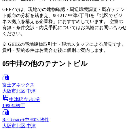
GEEZでは、現地での建物確認・周辺環境調査・既存テナン
ト傾向の分析を踏まえ、901217 中津3丁目Iを「北区でビジ
ネス拠点を構える企業様」におすすめしています。 空室の
有無・条件交渉・内見手配についてはお気軽にお問い合わせ
ください。
※ GEEZの宅地建物取引士・現地スタッフによる所見です。
賃料・契約条件はお問合せ後に個別ご案内します。
05
中津の他のテナントビル
富士アネックス
大阪市
北区
中津
中津
駅 徒歩
2
分
1990
年竣工
Re.Terrace+中津03 物件
大阪市
北区
中津