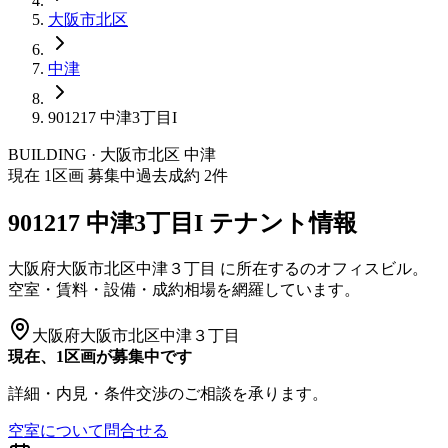
大阪市
北区
中津
901217 中津3丁目I
BUILDING · 大阪市
北区
中津
現在
1
区画 募集中
過去成約
2
件
901217 中津3丁目I
テナント情報
大阪府大阪市北区中津３丁目
に所在する
のオフィスビル。
空室・賃料・設備・成約相場を網羅しています。
大阪府大阪市北区中津３丁目
現在、1区画が募集中です
詳細・内見・条件交渉のご相談を承ります。
空室について問合せる