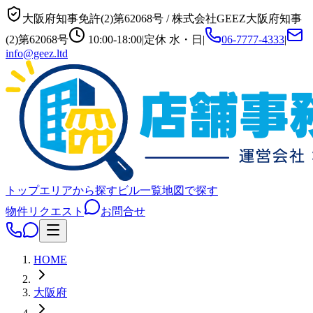
大阪府知事免許(2)第62068号
/
株式会社GEEZ
大阪府知事
(2)第62068号
10:00-18:00
|
定休
水・日
|
06-7777-4333
|
info@geez.ltd
トップ
エリアから探す
ビル一覧
地図で探す
物件リクエスト
お問合せ
HOME
大阪府