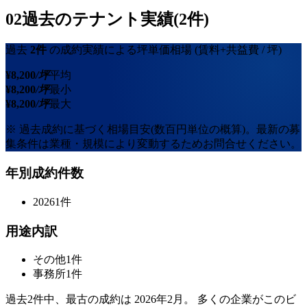
02
過去のテナント実績(2件)
過去
2
件
の成約実績による坪単価相場
(賃料+共益費 / 坪)
¥
8,200
/坪
平均
¥
8,200
/坪
最小
¥
8,200
/坪
最大
※ 過去成約に基づく相場目安(数百円単位の概算)。最新の募
集条件は業種・規模により変動するためお問合せください。
年別成約件数
2026
1
件
用途内訳
その他
1
件
事務所
1
件
過去
2
件中、最古の成約は
2026年2月
。 多くの企業がこのビ