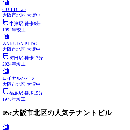
GUILD Lab
大阪市
北区
大淀中
中津
駅 徒歩
6
分
1992
年竣工
WAKUDA BLDG
大阪市
北区
大淀中
梅田
駅 徒歩
12
分
2024
年竣工
ロイヤルハイツ
大阪市
北区
大淀中
福島
駅 徒歩
15
分
1978
年竣工
05c
大阪市北区の人気テナントビル