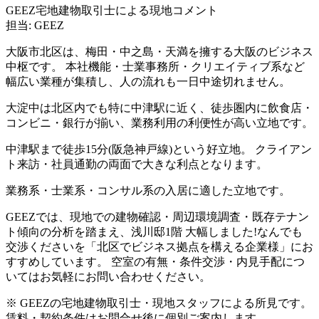
GEEZ宅地建物取引士による現地コメント
担当: GEEZ
大阪市北区は、梅田・中之島・天満を擁する大阪のビジネス
中枢です。 本社機能・士業事務所・クリエイティブ系など
幅広い業種が集積し、人の流れも一日中途切れません。
大淀中は北区内でも特に中津駅に近く、徒歩圏内に飲食店・
コンビニ・銀行が揃い、業務利用の利便性が高い立地です。
中津駅まで徒歩15分(阪急神戸線)という好立地。 クライアン
ト来訪・社員通勤の両面で大きな利点となります。
業務系・士業系・コンサル系の入居に適した立地です。
GEEZでは、現地での建物確認・周辺環境調査・既存テナン
ト傾向の分析を踏まえ、浅川邸1階 大幅しました!なんでも
交渉くださいを「北区でビジネス拠点を構える企業様」にお
すすめしています。 空室の有無・条件交渉・内見手配につ
いてはお気軽にお問い合わせください。
※ GEEZの宅地建物取引士・現地スタッフによる所見です。
賃料・契約条件はお問合せ後に個別ご案内します。