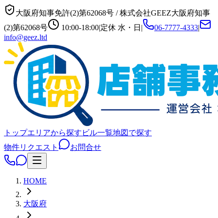
大阪府知事免許(2)第62068号
/
株式会社GEEZ
大阪府知事
(2)第62068号
10:00-18:00
|
定休
水・日
|
06-7777-4333
|
info@geez.ltd
トップ
エリアから探す
ビル一覧
地図で探す
物件リクエスト
お問合せ
HOME
大阪府