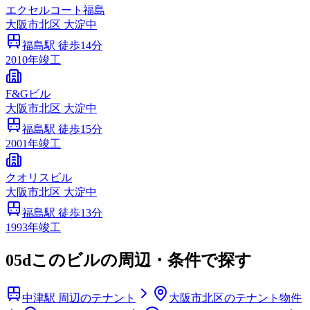
エクセルコート福島
大阪市
北区
大淀中
福島
駅 徒歩
14
分
2010
年竣工
F&Gビル
大阪市
北区
大淀中
福島
駅 徒歩
15
分
2001
年竣工
クオリスビル
大阪市
北区
大淀中
福島
駅 徒歩
13
分
1993
年竣工
05d
このビルの周辺・条件で探す
中津駅 周辺のテナント
大阪市北区のテナント物件