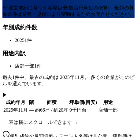
※ 過去成約に基づく相場目安(数百円単位の概算)。最新の募
集条件は業種・規模により変動するためお問合せください。
年別成約件数
2025
1
件
用途内訳
店舗一部
1
件
過去
1
件中、最古の成約は
2025年11月
。 多くの企業がこのビ
ルを選んでいます。
▶
成約年月
階
面積
坪単価
(目安)
用途
2025年11月
—
約66㎡ / 約20坪
9千円台
店舗一部
← 表は横にスクロールできます →
個別成約の月額賃料・テナント名等は非公開。坪単価は