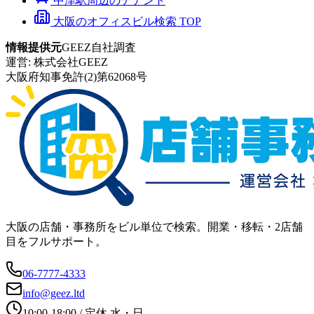
中津
駅周辺のテナント
大阪のオフィスビル検索 TOP
情報提供元
GEEZ自社調査
運営:
株式会社GEEZ
大阪府知事免許(2)第62068号
大阪の店舗・事務所をビル単位で検索。開業・移転・2店舗
目をフルサポート。
06-7777-4333
info@geez.ltd
10:00-18:00
/ 定休
水・日