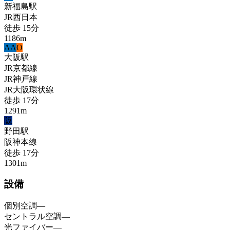
新福島
駅
JR西日本
徒歩
15
分
1186
m
A
A
O
大阪
駅
JR京都線
JR神戸線
JR大阪環状線
徒歩
17
分
1291
m
阪
野田
駅
阪神本線
徒歩
17
分
1301
m
設備
個別空調
—
セントラル空調
—
光ファイバー
—