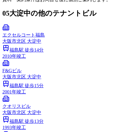
05
大淀中の他のテナントビル
エクセルコート福島
大阪市
北区
大淀中
福島
駅 徒歩
14
分
2010
年竣工
F&Gビル
大阪市
北区
大淀中
福島
駅 徒歩
15
分
2001
年竣工
クオリスビル
大阪市
北区
大淀中
福島
駅 徒歩
13
分
1993
年竣工