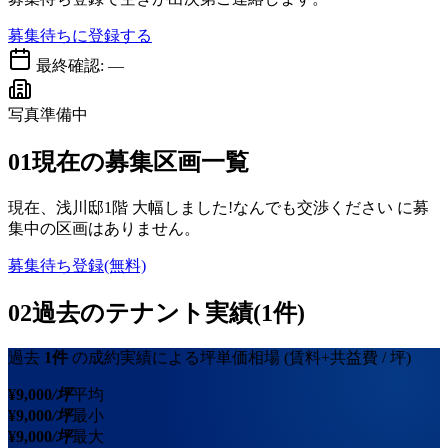
募集待ちに登録する
最終確認:
—
写真準備中
01
現在の募集区画一覧
現在、
浅川邸1階 大幅しました!なんでも交渉ください
に募
集中の区画はありません。
募集待ち登録(無料)
02
過去のテナント実績(1件)
過去
1
件
の成約実績による坪単価相場
(賃料+共益費 / 坪)
¥
9,000
/坪
平均
¥
9,000
/坪
最小
¥
9,000
/坪
最大