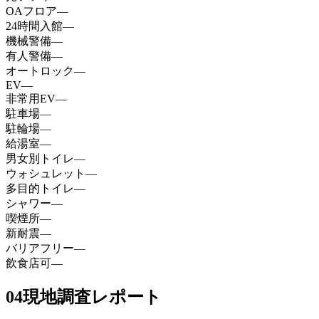
OAフロア
—
24時間入館
—
機械警備
—
有人警備
—
オートロック
—
EV
—
非常用EV
—
駐車場
—
駐輪場
—
給湯室
—
男女別トイレ
—
ウォシュレット
—
多目的トイレ
—
シャワー
—
喫煙所
—
新耐震
—
バリアフリー
—
飲食店可
—
04
現地調査レポート