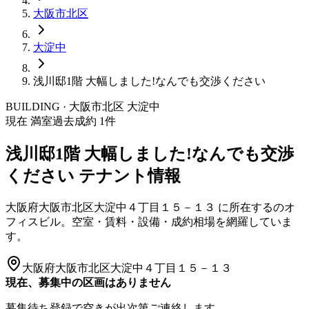
大阪市
北区
大淀中
浅川邸1階 大幅しました!なんでも交渉ください
BUILDING · 大阪市
北区
大淀中
現在 満室
過去成約
1
件
浅川邸1階 大幅しました!なんでも交渉
ください
テナント情報
大阪府大阪市北区大淀中４丁目１５－１３
に所在する
のオ
フィスビル。空室・賃料・設備・成約相場を網羅していま
す。
大阪府大阪市北区大淀中４丁目１５－１３
現在、募集中の区画はありません
募集待ち登録で空きが出次第ご連絡します。