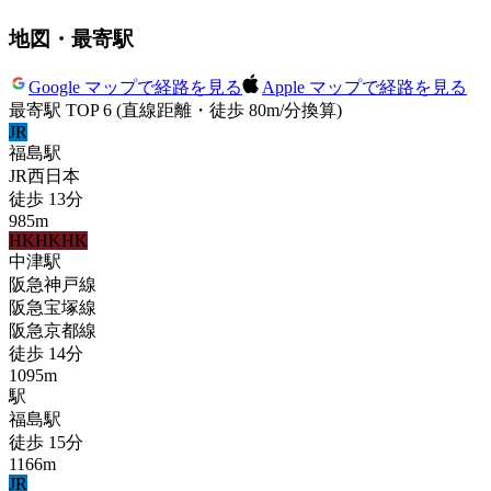
地図・最寄駅
Google マップで経路を見る
Apple マップで経路を見る
最寄駅 TOP 6
(直線距離・徒歩 80m/分換算)
JR
福島
駅
JR西日本
徒歩
13
分
985
m
HK
HK
HK
中津
駅
阪急神戸線
阪急宝塚線
阪急京都線
徒歩
14
分
1095
m
駅
福島
駅
徒歩
15
分
1166
m
JR