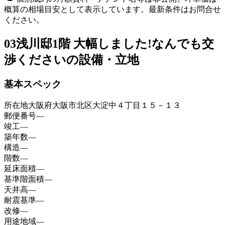
概算の相場目安として表示しています。最新条件はお問合せ
ください。
03
浅川邸1階 大幅しました!なんでも交
渉くださいの設備・立地
基本スペック
所在地
大阪府大阪市北区大淀中４丁目１５－１３
郵便番号
—
竣工
—
築年数
—
構造
—
階数
—
延床面積
—
基準階面積
—
天井高
—
耐震基準
—
改修
—
用途地域
—