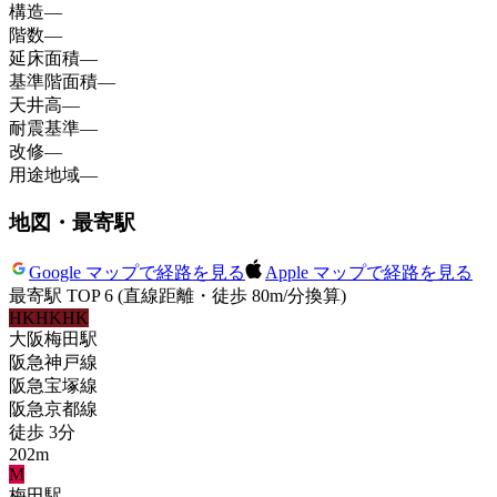
構造
—
階数
—
延床面積
—
基準階面積
—
天井高
—
耐震基準
—
改修
—
用途地域
—
地図・最寄駅
Google マップで経路を見る
Apple マップで経路を見る
最寄駅 TOP 6
(直線距離・徒歩 80m/分換算)
HK
HK
HK
大阪梅田
駅
阪急神戸線
阪急宝塚線
阪急京都線
徒歩
3
分
202
m
M
梅田
駅