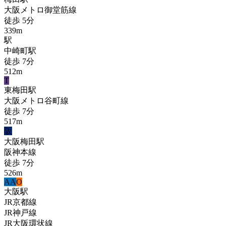
大阪メトロ御堂筋線
徒歩
5
分
339
m
駅
中崎町
駅
徒歩
7
分
512
m
T
東梅田
駅
大阪メトロ谷町線
徒歩
7
分
517
m
阪
大阪梅田
駅
阪神本線
徒歩
7
分
526
m
A
A
O
大阪
駅
JR京都線
JR神戸線
JR大阪環状線