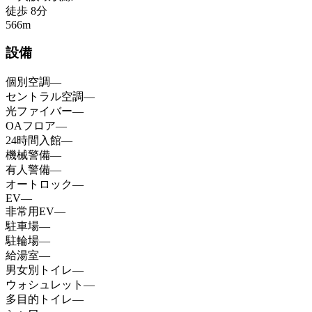
徒歩
8
分
566
m
設備
個別空調
—
セントラル空調
—
光ファイバー
—
OAフロア
—
24時間入館
—
機械警備
—
有人警備
—
オートロック
—
EV
—
非常用EV
—
駐車場
—
駐輪場
—
給湯室
—
男女別トイレ
—
ウォシュレット
—
多目的トイレ
—