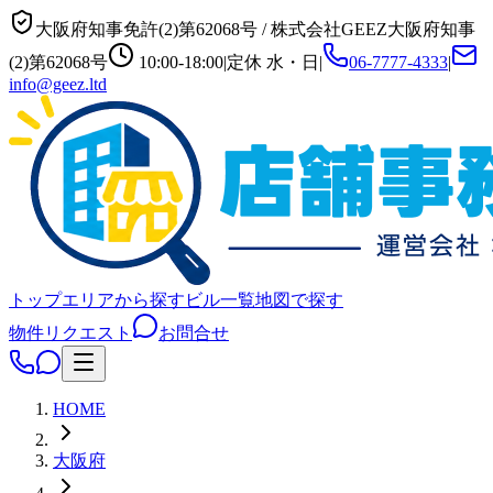
大阪府知事免許(2)第62068号
/
株式会社GEEZ
大阪府知事
(2)第62068号
10:00-18:00
|
定休
水・日
|
06-7777-4333
|
info@geez.ltd
トップ
エリアから探す
ビル一覧
地図で探す
物件リクエスト
お問合せ
HOME
大阪府