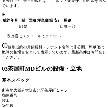
過去
1
件中、最古の成約は
—
。 多くの企業がこのビルを選ん
でいます。
▶
成約年月
階
面積
坪単価
(目安)
用途
—
B1階
—
—
店舗一部
← 表は横にスクロールできます →
個別成約の月額賃料・テナント名等は非公開。坪単価は
概算の相場目安として表示しています。最新条件はお問合せ
ください。
03
茶屋町MDビルの設備・立地
基本スペック
所在地
大阪府大阪市北区茶屋町１－５
郵便番号
—
竣工
—
築年数
—