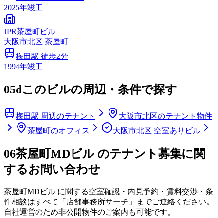
2025
年竣工
JPR茶屋町ビル
大阪市
北区
茶屋町
梅田
駅 徒歩
2
分
1994
年竣工
05d
このビルの周辺・条件で探す
梅田駅 周辺のテナント
大阪市北区のテナント物件
茶屋町のオフィス
大阪市北区 空室ありビル
06
茶屋町MDビル のテナント募集に関
するお問い合わせ
茶屋町MDビル
に関する空室確認・内見予約・賃料交渉・条
件相談はすべて「店舗事務所サーチ」までご連絡ください。
自社運営のため非公開物件のご案内も可能です。