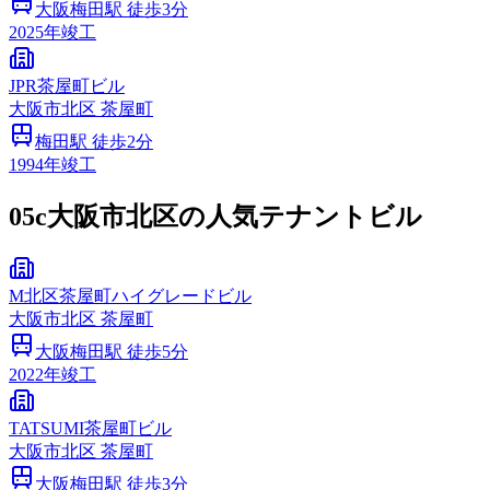
大阪梅田
駅 徒歩
3
分
2025
年竣工
JPR茶屋町ビル
大阪市
北区
茶屋町
梅田
駅 徒歩
2
分
1994
年竣工
05c
大阪市北区の人気テナントビル
M北区茶屋町ハイグレードビル
大阪市
北区
茶屋町
大阪梅田
駅 徒歩
5
分
2022
年竣工
TATSUMI茶屋町ビル
大阪市
北区
茶屋町
大阪梅田
駅 徒歩
3
分