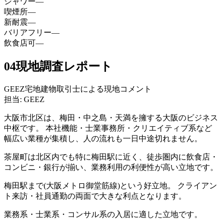
シャワー
—
喫煙所
—
新耐震
—
バリアフリー
—
飲食店可
—
04
現地調査レポート
GEEZ宅地建物取引士による現地コメント
担当: GEEZ
大阪市北区は、梅田・中之島・天満を擁する大阪のビジネス
中枢です。 本社機能・士業事務所・クリエイティブ系など
幅広い業種が集積し、人の流れも一日中途切れません。
茶屋町は北区内でも特に梅田駅に近く、徒歩圏内に飲食店・
コンビニ・銀行が揃い、業務利用の利便性が高い立地です。
梅田駅まで(大阪メトロ御堂筋線)という好立地。 クライアン
ト来訪・社員通勤の両面で大きな利点となります。
業務系・士業系・コンサル系の入居に適した立地です。