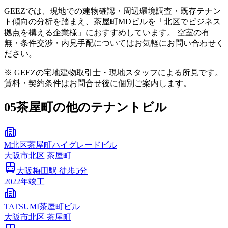
GEEZでは、現地での建物確認・周辺環境調査・既存テナン
ト傾向の分析を踏まえ、茶屋町MDビルを「北区でビジネス
拠点を構える企業様」におすすめしています。 空室の有
無・条件交渉・内見手配についてはお気軽にお問い合わせく
ださい。
※ GEEZの宅地建物取引士・現地スタッフによる所見です。
賃料・契約条件はお問合せ後に個別ご案内します。
05
茶屋町の他のテナントビル
M北区茶屋町ハイグレードビル
大阪市
北区
茶屋町
大阪梅田
駅 徒歩
5
分
2022
年竣工
TATSUMI茶屋町ビル
大阪市
北区
茶屋町