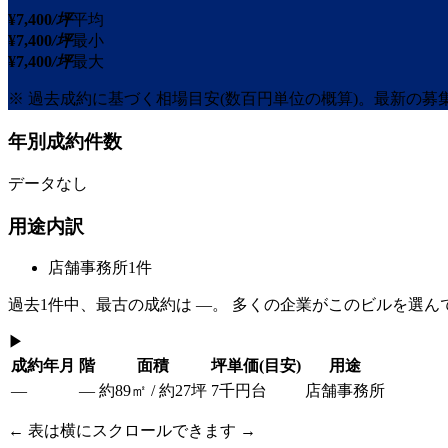
¥
7,400
/坪
平均
¥
7,400
/坪
最小
¥
7,400
/坪
最大
※ 過去成約に基づく相場目安(数百円単位の概算)。最新の
年別成約件数
データなし
用途内訳
店舗事務所
1
件
過去
1
件中、最古の成約は
—
。 多くの企業がこのビルを選ん
▶
成約年月
階
面積
坪単価
(目安)
用途
—
—
約89㎡ / 約27坪
7千円台
店舗事務所
← 表は横にスクロールできます →