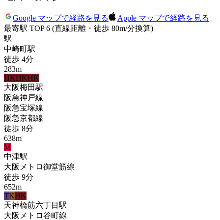
Google マップで経路を見る
Apple マップで経路を見る
最寄駅 TOP 6
(直線距離・徒歩 80m/分換算)
駅
中崎町
駅
徒歩
4
分
283
m
HK
HK
HK
大阪梅田
駅
阪急神戸線
阪急宝塚線
阪急京都線
徒歩
8
分
638
m
M
中津
駅
大阪メトロ御堂筋線
徒歩
9
分
652
m
T
K
HK
天神橋筋六丁目
駅
大阪メトロ谷町線