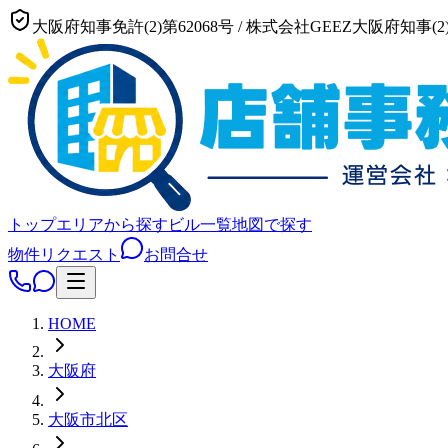
大阪府知事免許(2)第62068号
/
株式会社GEEZ
大阪府知事(2)
トップ
エリアから探す
ビル一覧
地図で探す
物件リクエスト
お問合せ
HOME
大阪府
大阪市
北区