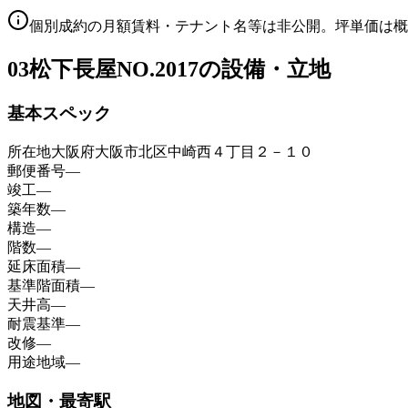
個別成約の月額賃料・テナント名等は非公開。坪単価は概
03
松下長屋NO.2017の設備・立地
基本スペック
所在地
大阪府大阪市北区中崎西４丁目２－１０
郵便番号
—
竣工
—
築年数
—
構造
—
階数
—
延床面積
—
基準階面積
—
天井高
—
耐震基準
—
改修
—
用途地域
—
地図・最寄駅