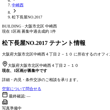
中崎西
松下長屋NO.2017
BUILDING · 大阪市
北区
中崎西
現在
1
区画 募集中
過去成約
1
件
松下長屋NO.2017
テナント情報
大阪府大阪市北区中崎西４丁目２－１０
に所在する
のオフィ
大阪府大阪市北区中崎西４丁目２－１０
現在、1区画が募集中です
詳細・内見・条件交渉のご相談を承ります。
空室について問合せる
最終確認:
—
写真準備中