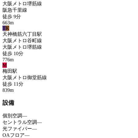
大阪メトロ堺筋線
阪急千里線
徒歩
9
分
663
m
T
K
天神橋筋六丁目
駅
大阪メトロ谷町線
大阪メトロ堺筋線
徒歩
10
分
776
m
M
梅田
駅
大阪メトロ御堂筋線
徒歩
11
分
839
m
設備
個別空調
—
セントラル空調
—
光ファイバー
—
OAフロア
—