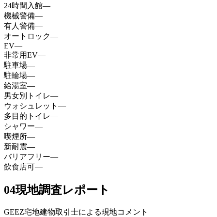
24時間入館
—
機械警備
—
有人警備
—
オートロック
—
EV
—
非常用EV
—
駐車場
—
駐輪場
—
給湯室
—
男女別トイレ
—
ウォシュレット
—
多目的トイレ
—
シャワー
—
喫煙所
—
新耐震
—
バリアフリー
—
飲食店可
—
04
現地調査レポート
GEEZ宅地建物取引士による現地コメント