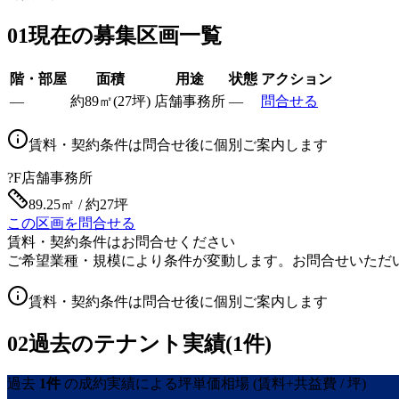
01
現在の募集区画一覧
階・部屋
面積
用途
状態
アクション
—
約
89
㎡
(
27
坪)
店舗事務所
—
問合せる
賃料・契約条件は問合せ後に個別ご案内します
?F
店舗事務所
89.25㎡ / 約27坪
この区画を問合せる
賃料・契約条件はお問合せください
ご希望業種・規模により条件が変動します。お問合せいただ
賃料・契約条件は問合せ後に個別ご案内します
02
過去のテナント実績(1件)
過去
1
件
の成約実績による坪単価相場
(賃料+共益費 / 坪)