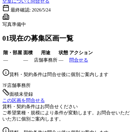
空室について問合せる
最終確認:
2026/5/24
写真準備中
01
現在の募集区画一覧
階・部屋
面積
用途
状態
アクション
—
—
店舗事務所
—
問合せる
賃料・契約条件は問合せ後に個別ご案内します
?F
店舗事務所
面積未登録
この区画を問合せる
賃料・契約条件はお問合せください
ご希望業種・規模により条件が変動します。お問合せいただ
いた方に個別ご案内します。