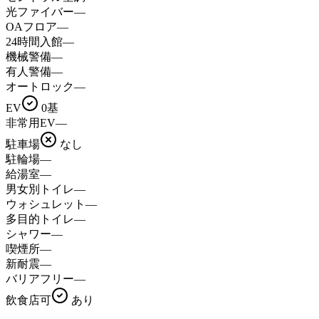
光ファイバー
—
OAフロア
—
24時間入館
—
機械警備
—
有人警備
—
オートロック
—
EV
0基
非常用EV
—
駐車場
なし
駐輪場
—
給湯室
—
男女別トイレ
—
ウォシュレット
—
多目的トイレ
—
シャワー
—
喫煙所
—
新耐震
—
バリアフリー
—
飲食店可
あり