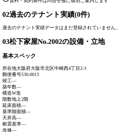
賃料・契約条件は問合せ後に個別ご案内します
02
過去のテナント実績(0件)
過去のテナント実績データはまだ登録されていません。
03
松下家屋No.2002の設備・立地
基本スペック
所在地
大阪府大阪市北区中崎西4丁目2-3
郵便番号
530-0015
竣工
—
築年数
—
構造
W造
階数
地上2階
延床面積
—
基準階面積
—
天井高
—
耐震基準
—
改修
—