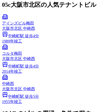
05c
大阪市北区の人気テナントビル
アインズビル梅田
大阪市
北区
中崎西
中崎町
駅 徒歩
4
分
1989
年竣工
コルタ梅田
大阪市
北区
中崎西
中崎町
駅 徒歩
4
分
2014
年竣工
中崎西
大阪市
北区
中崎西
中崎町
駅 徒歩
5
分
1955
年竣工