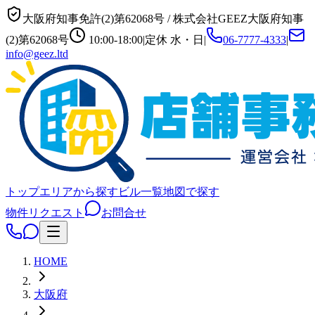
大阪府知事免許(2)第62068号
/
株式会社GEEZ
大阪府知事
(2)第62068号
10:00-18:00
|
定休
水・日
|
06-7777-4333
|
info@geez.ltd
トップ
エリアから探す
ビル一覧
地図で探す
物件リクエスト
お問合せ
HOME
大阪府