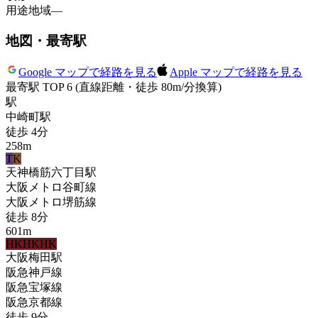
用途地域
—
地図・最寄駅
Google マップで経路を見る
Apple マップで経路を見る
最寄駅 TOP 6
(直線距離・徒歩 80m/分換算)
駅
中崎町
駅
徒歩
4
分
258
m
T
K
天神橋筋六丁目
駅
大阪メトロ谷町線
大阪メトロ堺筋線
徒歩
8
分
601
m
HK
HK
HK
大阪梅田
駅
阪急神戸線
阪急宝塚線
阪急京都線
徒歩
9
分