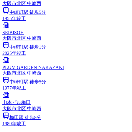
大阪市
北区
中崎西
中崎町
駅 徒歩
5
分
1955
年竣工
SEIBISOH
大阪市
北区
中崎西
中崎町
駅 徒歩
1
分
2025
年竣工
PLUM GARDEN NAKAZAKI
大阪市
北区
中崎西
中崎町
駅 徒歩
5
分
1977
年竣工
山本ビル梅田
大阪市
北区
中崎西
梅田
駅 徒歩
8
分
1989
年竣工