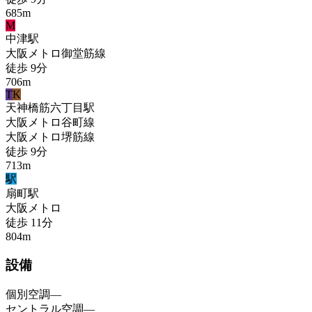
685
m
M
中津
駅
大阪メトロ御堂筋線
徒歩
9
分
706
m
T
K
天神橋筋六丁目
駅
大阪メトロ谷町線
大阪メトロ堺筋線
徒歩
9
分
713
m
駅
扇町
駅
大阪メトロ
徒歩
11
分
804
m
設備
個別空調
—
セントラル空調
—