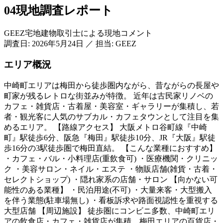
04
現地調査レポート
GEEZ宅地建物取引士による現地コメント
調査日:
2026年5月24日
／
担当: GEEZ
エリア概況
中崎町エリアは梅田から徒歩圏内ながら、昔ながらの長屋や
町家が残るレトロな街並みが特徴。 近年は古民家リノベの
カフェ・雑貨店・古着屋・美容室・ギャラリーが集積し、若
者・観光客に人気のサブカル・カフェタウンとして注目を集
めるエリア。 【路線アクセス】 大阪メトロ谷町線『中崎
町』駅徒歩6分、阪急『梅田』駅徒歩10分、JR『大阪』駅徒
歩16分の3駅徒歩圏で梅田直結。 【こんな業種におすすめ】
・カフェ・バル・小料理店(重飲食可) ・医療機関・クリニッ
ク ・美容サロン・ネイル・エステ ・物販店舗(雑貨・古着・
セレクトショップ) ・隠れ家系の店舗・サロン 【向かない可
能性のある業種】 ・民泊用途(不可) ・大量来客・大型搬入
を伴う業態(駐車場無し) ・看板訴求や路面視認性を重視する
大型店舗 【周辺施設】 徒歩圏にコンビニ多数、中崎町エリ
アの飲食店・カフェ・雑貨店が集積、梅田エリアの百貨店・