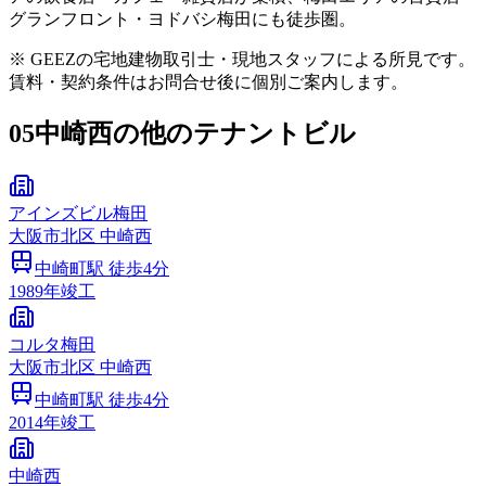
グランフロント・ヨドバシ梅田にも徒歩圏。
※ GEEZの宅地建物取引士・現地スタッフによる所見です。
賃料・契約条件はお問合せ後に個別ご案内します。
05
中崎西の他のテナントビル
アインズビル梅田
大阪市
北区
中崎西
中崎町
駅 徒歩
4
分
1989
年竣工
コルタ梅田
大阪市
北区
中崎西
中崎町
駅 徒歩
4
分
2014
年竣工
中崎西