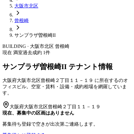
大阪市
北区
曾根崎
サンプラザ曽根崎II
BUILDING · 大阪市
北区
曾根崎
現在 満室
過去成約
1
件
サンプラザ曽根崎II
テナント情報
大阪府大阪市北区曾根崎２丁目１１－１９
に所在する
のオ
フィスビル。空室・賃料・設備・成約相場を網羅していま
す。
大阪府大阪市北区曾根崎２丁目１１－１９
現在、募集中の区画はありません
募集待ち登録で空きが出次第ご連絡します。