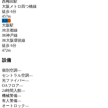
西梅田
駅
大阪メトロ四つ橋線
徒歩
6
分
457
m
A
A
O
大阪
駅
JR京都線
JR神戸線
JR大阪環状線
徒歩
6
分
472
m
設備
個別空調
—
セントラル空調
—
光ファイバー
—
OAフロア
—
24時間入館
—
機械警備
—
有人警備
—
オートロック
—