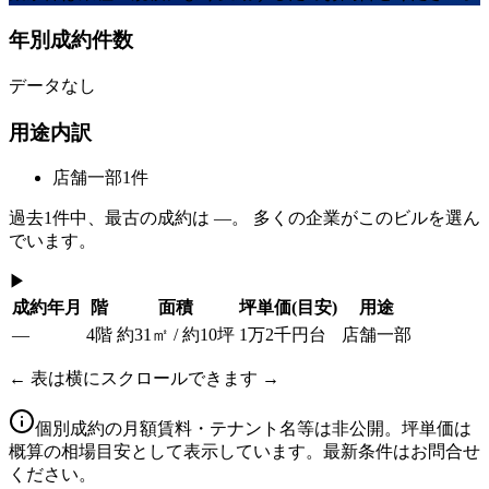
年別成約件数
データなし
用途内訳
店舗一部
1
件
過去
1
件中、最古の成約は
—
。 多くの企業がこのビルを選ん
でいます。
▶
成約年月
階
面積
坪単価
(目安)
用途
—
4階
約31㎡ / 約10坪
1万2千円台
店舗一部
← 表は横にスクロールできます →
個別成約の月額賃料・テナント名等は非公開。坪単価は
概算の相場目安として表示しています。最新条件はお問合せ
ください。