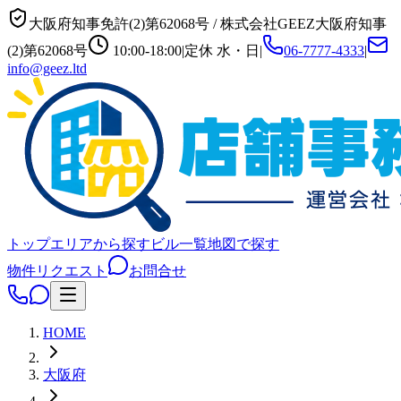
大阪府知事免許(2)第62068号
/
株式会社GEEZ
大阪府知事
(2)第62068号
10:00-18:00
|
定休
水・日
|
06-7777-4333
|
info@geez.ltd
トップ
エリアから探す
ビル一覧
地図で探す
物件リクエスト
お問合せ
HOME
大阪府