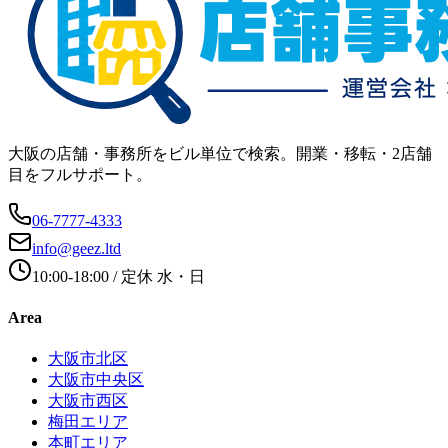
大阪の店舗・事務所をビル単位で検索。開業・移転・2店舗
目をフルサポート。
06-7777-4333
info@geez.ltd
10:00-18:00
/ 定休
水・日
Area
大阪市北区
大阪市中央区
大阪市西区
梅田エリア
本町エリア