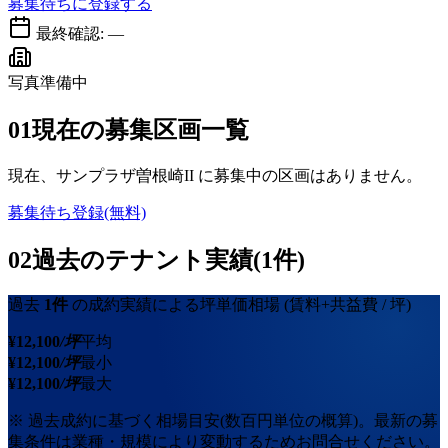
募集待ちに登録する
最終確認:
—
写真準備中
01
現在の募集区画一覧
現在、
サンプラザ曽根崎II
に募集中の区画はありません。
募集待ち登録(無料)
02
過去のテナント実績(1件)
過去
1
件
の成約実績による坪単価相場
(賃料+共益費 / 坪)
¥
12,100
/坪
平均
¥
12,100
/坪
最小
¥
12,100
/坪
最大
※ 過去成約に基づく相場目安(数百円単位の概算)。最新の募
集条件は業種・規模により変動するためお問合せください。