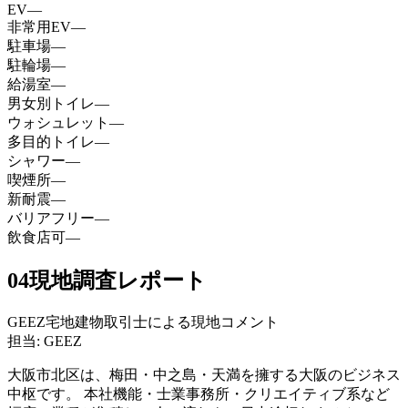
EV
—
非常用EV
—
駐車場
—
駐輪場
—
給湯室
—
男女別トイレ
—
ウォシュレット
—
多目的トイレ
—
シャワー
—
喫煙所
—
新耐震
—
バリアフリー
—
飲食店可
—
04
現地調査レポート
GEEZ宅地建物取引士による現地コメント
担当: GEEZ
大阪市北区は、梅田・中之島・天満を擁する大阪のビジネス
中枢です。 本社機能・士業事務所・クリエイティブ系など