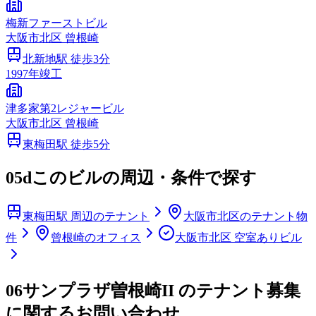
梅新ファーストビル
大阪市
北区
曾根崎
北新地
駅 徒歩
3
分
1997
年竣工
津多家第2レジャービル
大阪市
北区
曾根崎
東梅田
駅 徒歩
5
分
05d
このビルの周辺・条件で探す
東梅田駅 周辺のテナント
大阪市北区のテナント物
件
曾根崎のオフィス
大阪市北区 空室ありビル
06
サンプラザ曽根崎II のテナント募集
に関するお問い合わせ