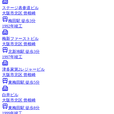
ステージ表参道ビル
大阪市
北区
曾根崎
梅田
駅 徒歩
3
分
1992
年竣工
梅新ファーストビル
大阪市
北区
曾根崎
北新地
駅 徒歩
3
分
1997
年竣工
津多家第2レジャービル
大阪市
北区
曾根崎
東梅田
駅 徒歩
5
分
白井ビル
大阪市
北区
曾根崎
東梅田
駅 徒歩
8
分
1999
年竣工