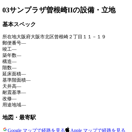
03
サンプラザ曽根崎IIの設備・立地
基本スペック
所在地
大阪府大阪市北区曾根崎２丁目１１－１９
郵便番号
—
竣工
—
築年数
—
構造
—
階数
—
延床面積
—
基準階面積
—
天井高
—
耐震基準
—
改修
—
用途地域
—
地図・最寄駅
Google マップで経路を見る
Apple マップで経路を見る