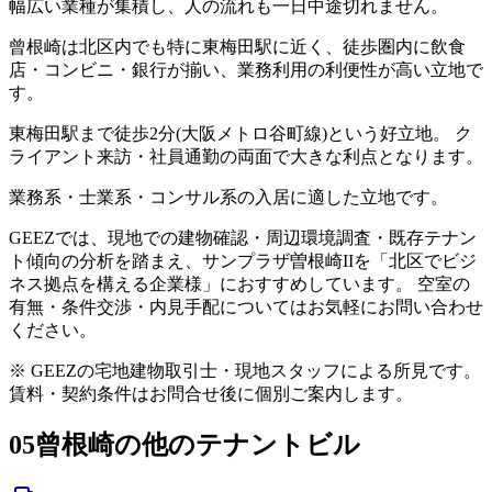
幅広い業種が集積し、人の流れも一日中途切れません。
曾根崎は北区内でも特に東梅田駅に近く、徒歩圏内に飲食
店・コンビニ・銀行が揃い、業務利用の利便性が高い立地で
す。
東梅田駅まで徒歩2分(大阪メトロ谷町線)という好立地。 ク
ライアント来訪・社員通勤の両面で大きな利点となります。
業務系・士業系・コンサル系の入居に適した立地です。
GEEZでは、現地での建物確認・周辺環境調査・既存テナン
ト傾向の分析を踏まえ、サンプラザ曽根崎IIを「北区でビジ
ネス拠点を構える企業様」におすすめしています。 空室の
有無・条件交渉・内見手配についてはお気軽にお問い合わせ
ください。
※ GEEZの宅地建物取引士・現地スタッフによる所見です。
賃料・契約条件はお問合せ後に個別ご案内します。
05
曾根崎の他のテナントビル