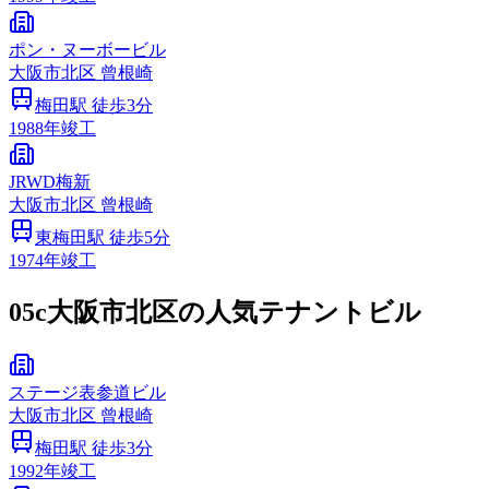
ポン・ヌーボービル
大阪市
北区
曾根崎
梅田
駅 徒歩
3
分
1988
年竣工
JRWD梅新
大阪市
北区
曾根崎
東梅田
駅 徒歩
5
分
1974
年竣工
05c
大阪市北区の人気テナントビル
ステージ表参道ビル
大阪市
北区
曾根崎
梅田
駅 徒歩
3
分
1992
年竣工