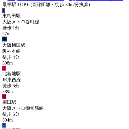
最寄駅 TOP 6
(直線距離・徒歩 80m/分換算)
T
東梅田
駅
大阪メトロ谷町線
徒歩
1
分
57
m
阪
大阪梅田
駅
阪神本線
徒歩
4
分
308
m
H
北新地
駅
JR東西線
徒歩
5
分
389
m
M
梅田
駅
大阪メトロ御堂筋線
徒歩
5
分
394
m
Y