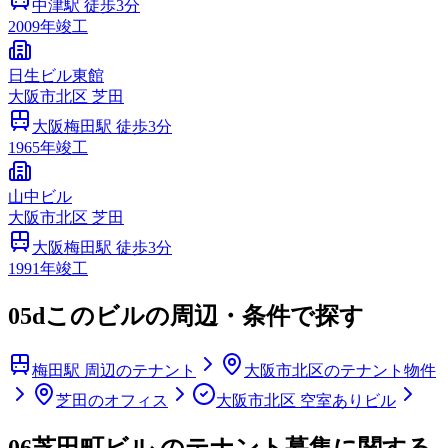
中津
駅 徒歩
3
分
2009
年竣工
日生ビル東館
大阪市
北区
芝田
大阪梅田
駅 徒歩
3
分
1965
年竣工
山中ビル
大阪市
北区
芝田
大阪梅田
駅 徒歩
3
分
1991
年竣工
05d
このビルの周辺・条件で探す
梅田駅 周辺のテナント
大阪市北区のテナント物件
芝田のオフィス
大阪市北区 空室ありビル
06
芝田町ビル のテナント募集に関する