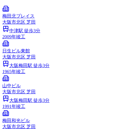
梅田北プレイス
大阪市
北区
芝田
中津
駅 徒歩
3
分
2009
年竣工
日生ビル東館
大阪市
北区
芝田
大阪梅田
駅 徒歩
3
分
1965
年竣工
山中ビル
大阪市
北区
芝田
大阪梅田
駅 徒歩
3
分
1991
年竣工
梅田和光ビル
大阪市
北区
芝田