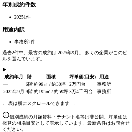
年別成約件数
2025
1
件
用途内訳
事務所
2
件
過去
2
件中、最古の成約は
2025年9月
。 多くの企業がこのビ
ルを選んでいます。
▶
成約年月
階
面積
坪単価
(目安)
用途
—
6階
約99㎡ / 約30坪
2万円台
事務所
2025年9月
9階
約195㎡ / 約59坪
3万4千円台
事務所
← 表は横にスクロールできます →
個別成約の月額賃料・テナント名等は非公開。坪単価は
概算の相場目安として表示しています。最新条件はお問合せ
ください。