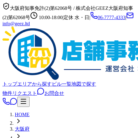
大阪府知事免許(2)第62068号
/
株式会社GEEZ
大阪府知事
(2)第62068号
10:00-18:00
|
定休
水・日
|
06-7777-4333
|
info@geez.ltd
トップ
エリアから探す
ビル一覧
地図で探す
物件リクエスト
お問合せ
HOME
大阪府