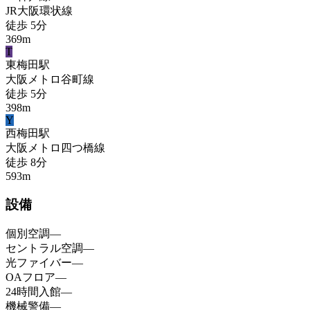
JR大阪環状線
徒歩
5
分
369
m
T
東梅田
駅
大阪メトロ谷町線
徒歩
5
分
398
m
Y
西梅田
駅
大阪メトロ四つ橋線
徒歩
8
分
593
m
設備
個別空調
—
セントラル空調
—
光ファイバー
—
OAフロア
—
24時間入館
—
機械警備
—