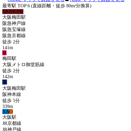
最寄駅 TOP 6
(直線距離・徒歩 80m/分換算)
HK
HK
HK
大阪梅田
駅
阪急神戸線
阪急宝塚線
阪急京都線
徒歩
2
分
141
m
M
梅田
駅
大阪メトロ御堂筋線
徒歩
2
分
142
m
阪
大阪梅田
駅
阪神本線
徒歩
5
分
339
m
A
A
O
大阪
駅
JR京都線
JR神戸線