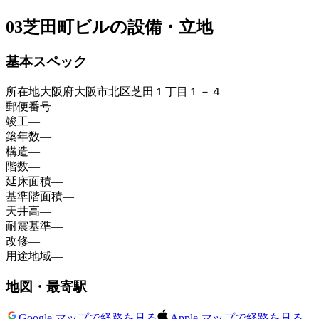
03
芝田町ビルの設備・立地
基本スペック
所在地
大阪府大阪市北区芝田１丁目１－４
郵便番号
—
竣工
—
築年数
—
構造
—
階数
—
延床面積
—
基準階面積
—
天井高
—
耐震基準
—
改修
—
用途地域
—
地図・最寄駅
Google マップで経路を見る
Apple マップで経路を見る