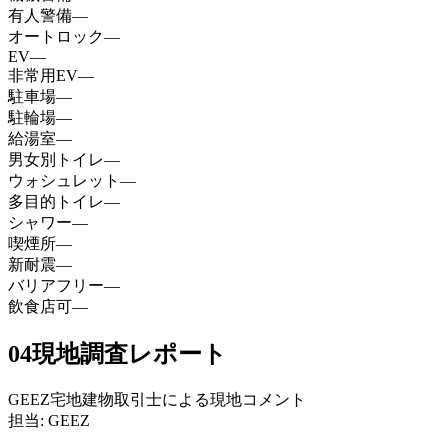
有人警備
—
オートロック
—
EV
—
非常用EV
—
駐車場
—
駐輪場
—
給湯室
—
男女別トイレ
—
ウォシュレット
—
多目的トイレ
—
シャワー
—
喫煙所
—
新耐震
—
バリアフリー
—
飲食店可
—
04
現地調査レポート
GEEZ宅地建物取引士による現地コメント
担当: GEEZ