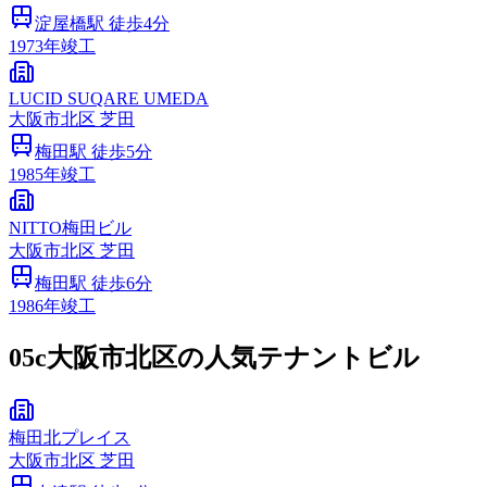
淀屋橋
駅 徒歩
4
分
1973
年竣工
LUCID SUQARE UMEDA
大阪市
北区
芝田
梅田
駅 徒歩
5
分
1985
年竣工
NITTO梅田ビル
大阪市
北区
芝田
梅田
駅 徒歩
6
分
1986
年竣工
05c
大阪市北区の人気テナントビル
梅田北プレイス
大阪市
北区
芝田