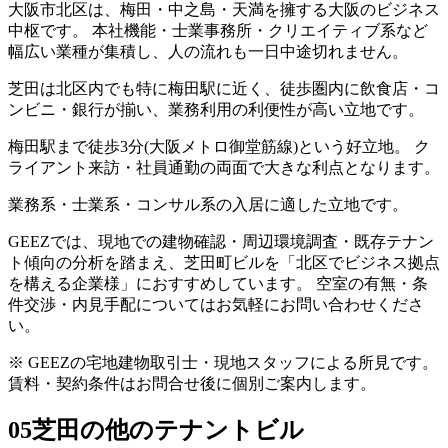
大阪市北区は、梅田・中之島・天満を擁する大阪のビジネス
中枢です。 本社機能・士業事務所・クリエイティブ系など
幅広い業種が集積し、人の流れも一日中途切れません。
芝田は北区内でも特に梅田駅に近く、徒歩圏内に飲食店・コ
ンビニ・銀行が揃い、業務利用の利便性が高い立地です。
梅田駅まで徒歩3分(大阪メトロ御堂筋線)という好立地。 ク
ライアント来訪・社員通勤の両面で大きな利点となります。
業務系・士業系・コンサル系の入居に適した立地です。
GEEZでは、現地での建物確認・周辺環境調査・既存テナン
ト傾向の分析を踏まえ、芝田町ビルを「北区でビジネス拠点
を構える企業様」におすすめしています。 空室の有無・条
件交渉・内見手配についてはお気軽にお問い合わせくださ
い。
※ GEEZの宅地建物取引士・現地スタッフによる所見です。
賃料・契約条件はお問合せ後に個別ご案内します。
05
芝田の他のテナントビル