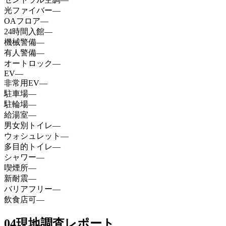
光ファイバー
—
OAフロア
—
24時間入館
—
機械警備
—
有人警備
—
オートロック
—
EV
—
非常用EV
—
駐車場
—
駐輪場
—
給湯室
—
男女別トイレ
—
ウォシュレット
—
多目的トイレ
—
シャワー
—
喫煙所
—
新耐震
—
バリアフリー
—
飲食店可
—
04
現地調査レポート