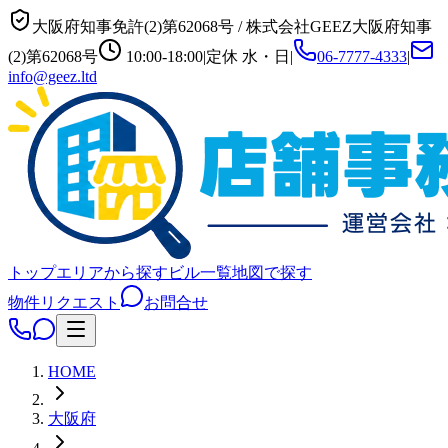
大阪府知事免許(2)第62068号
/
株式会社GEEZ
大阪府知事
(2)第62068号
10:00-18:00
|
定休
水・日
|
06-7777-4333
|
info@geez.ltd
トップ
エリアから探す
ビル一覧
地図で探す
物件リクエスト
お問合せ
HOME
大阪府