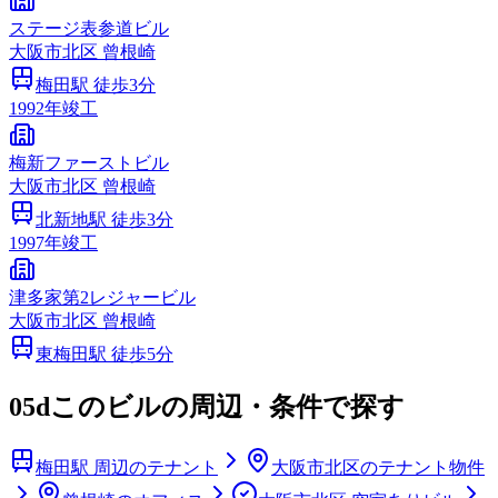
ステージ表参道ビル
大阪市
北区
曾根崎
梅田
駅 徒歩
3
分
1992
年竣工
梅新ファーストビル
大阪市
北区
曾根崎
北新地
駅 徒歩
3
分
1997
年竣工
津多家第2レジャービル
大阪市
北区
曾根崎
東梅田
駅 徒歩
5
分
05d
このビルの周辺・条件で探す
梅田駅 周辺のテナント
大阪市北区のテナント物件