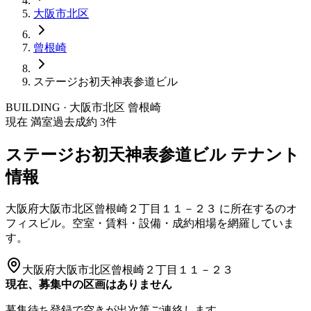
大阪市
北区
曾根崎
ステージお初天神表参道ビル
BUILDING · 大阪市
北区
曾根崎
現在 満室
過去成約
3
件
ステージお初天神表参道ビル
テナント
情報
大阪府大阪市北区曾根崎２丁目１１－２３
に所在する
のオ
フィスビル。空室・賃料・設備・成約相場を網羅していま
す。
大阪府大阪市北区曾根崎２丁目１１－２３
現在、募集中の区画はありません
募集待ち登録で空きが出次第ご連絡します。