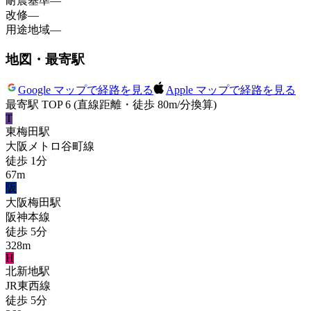
耐震基準
—
改修
—
用途地域
—
地図・最寄駅
Google マップで経路を見る
Apple マップで経路を見る
最寄駅 TOP 6
(直線距離・徒歩 80m/分換算)
T
東梅田
駅
大阪メトロ谷町線
徒歩
1
分
67
m
阪
大阪梅田
駅
阪神本線
徒歩
5
分
328
m
H
北新地
駅
JR東西線
徒歩
5
分