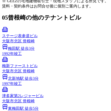
※ GEEZの宅地建物取引士・現地スタッフによる所見です。
賃料・契約条件はお問合せ後に個別ご案内します。
05
曾根崎の他のテナントビル
ステージ表参道ビル
大阪市
北区
曾根崎
梅田
駅 徒歩
3
分
1992
年竣工
梅新ファーストビル
大阪市
北区
曾根崎
北新地
駅 徒歩
3
分
1997
年竣工
津多家第2レジャービル
大阪市
北区
曾根崎
東梅田
駅 徒歩
5
分