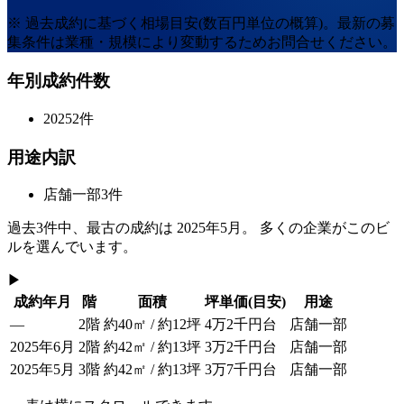
※ 過去成約に基づく相場目安(数百円単位の概算)。最新の募
集条件は業種・規模により変動するためお問合せください。
年別成約件数
2025
2
件
用途内訳
店舗一部
3
件
過去
3
件中、最古の成約は
2025年5月
。 多くの企業がこのビ
ルを選んでいます。
▶
成約年月
階
面積
坪単価
(目安)
用途
—
2階
約40㎡ / 約12坪
4万2千円台
店舗一部
2025年6月
2階
約42㎡ / 約13坪
3万2千円台
店舗一部
2025年5月
3階
約42㎡ / 約13坪
3万7千円台
店舗一部