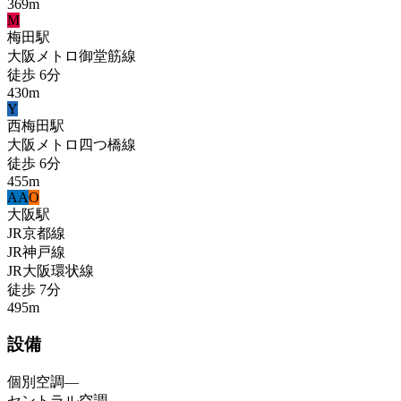
369
m
M
梅田
駅
大阪メトロ御堂筋線
徒歩
6
分
430
m
Y
西梅田
駅
大阪メトロ四つ橋線
徒歩
6
分
455
m
A
A
O
大阪
駅
JR京都線
JR神戸線
JR大阪環状線
徒歩
7
分
495
m
設備
個別空調
—
セントラル空調
—