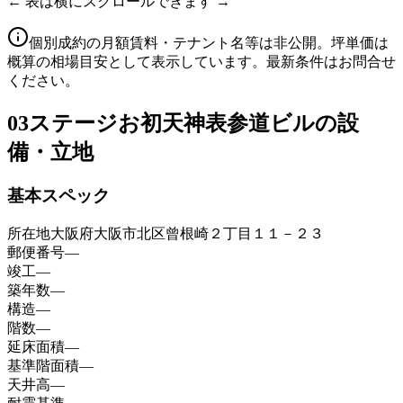
← 表は横にスクロールできます →
個別成約の月額賃料・テナント名等は非公開。坪単価は
概算の相場目安として表示しています。最新条件はお問合せ
ください。
03
ステージお初天神表参道ビルの設
備・立地
基本スペック
所在地
大阪府大阪市北区曾根崎２丁目１１－２３
郵便番号
—
竣工
—
築年数
—
構造
—
階数
—
延床面積
—
基準階面積
—
天井高
—