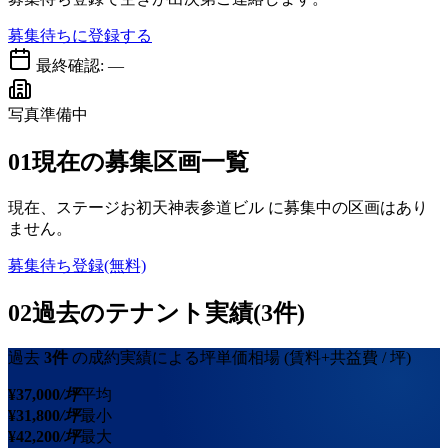
募集待ちに登録する
最終確認:
—
写真準備中
01
現在の募集区画一覧
現在、
ステージお初天神表参道ビル
に募集中の区画はあり
ません。
募集待ち登録(無料)
02
過去のテナント実績(3件)
過去
3
件
の成約実績による坪単価相場
(賃料+共益費 / 坪)
¥
37,000
/坪
平均
¥
31,800
/坪
最小
¥
42,200
/坪
最大