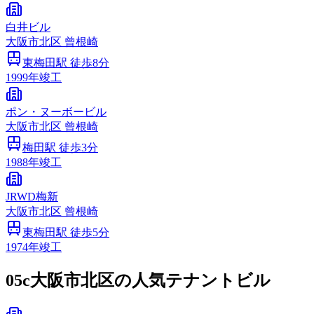
白井ビル
大阪市
北区
曾根崎
東梅田
駅 徒歩
8
分
1999
年竣工
ポン・ヌーボービル
大阪市
北区
曾根崎
梅田
駅 徒歩
3
分
1988
年竣工
JRWD梅新
大阪市
北区
曾根崎
東梅田
駅 徒歩
5
分
1974
年竣工
05c
大阪市北区の人気テナントビル