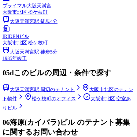
プライマル大阪天満宮
大阪市
北区
松ケ枝町
大阪天満宮
駅 徒歩
4
分
IRIDENビル
大阪市
北区
松ケ枝町
大阪天満宮
駅 徒歩
5
分
1985
年竣工
05d
このビルの周辺・条件で探す
大阪天満宮駅 周辺のテナント
大阪市北区のテナン
ト物件
松ケ枝町のオフィス
大阪市北区 空室あ
りビル
06
海原(カイバラ)ビル のテナント募集
に関するお問い合わせ