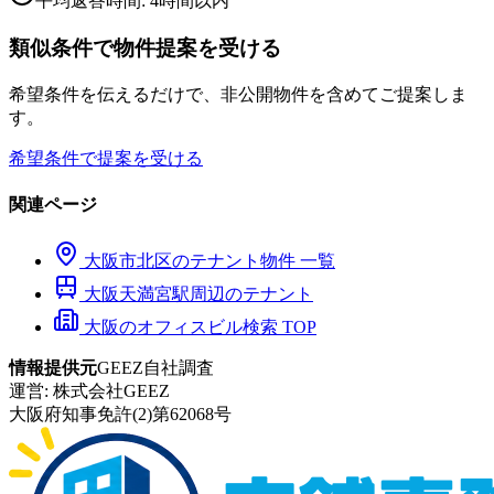
平均返答時間: 4時間以内
類似条件で物件提案を受ける
希望条件を伝えるだけで、非公開物件を含めてご提案しま
す。
希望条件で提案を受ける
関連ページ
大阪市
北区
のテナント物件 一覧
大阪天満宮
駅周辺のテナント
大阪のオフィスビル検索 TOP
情報提供元
GEEZ自社調査
運営:
株式会社GEEZ
大阪府知事免許(2)第62068号