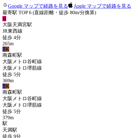
Google マップで経路を見る
Apple マップで経路を見る
最寄駅 TOP 6
(直線距離・徒歩 80m/分換算)
H
大阪天満宮
駅
JR東西線
徒歩
4
分
265
m
T
K
南森町
駅
大阪メトロ谷町線
大阪メトロ堺筋線
徒歩
5
分
369
m
T
K
南森町
駅
大阪メトロ谷町線
大阪メトロ堺筋線
徒歩
5
分
379
m
駅
天満
駅
徒歩
9
分