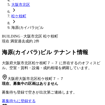
大阪市
北区
松ケ枝町
海原(カイバラ)ビル
BUILDING · 大阪市
北区
松ケ枝町
現在 満室
過去成約
2
件
海原(カイバラ)ビル
テナント情報
大阪府大阪市北区松ケ枝町７－７
に所在する
のオフィスビ
ル。空室・賃料・設備・成約相場を網羅しています。
大阪府大阪市北区松ケ枝町７－７
現在、募集中の区画はありません
募集待ち登録で空きが出次第ご連絡します。
募集待ちに登録する