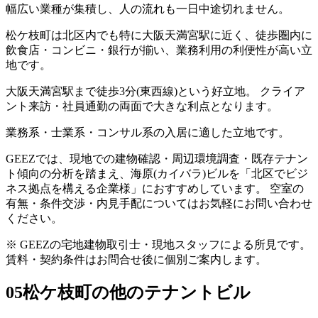
幅広い業種が集積し、人の流れも一日中途切れません。
松ケ枝町は北区内でも特に大阪天満宮駅に近く、徒歩圏内に
飲食店・コンビニ・銀行が揃い、業務利用の利便性が高い立
地です。
大阪天満宮駅まで徒歩3分(東西線)という好立地。 クライア
ント来訪・社員通勤の両面で大きな利点となります。
業務系・士業系・コンサル系の入居に適した立地です。
GEEZでは、現地での建物確認・周辺環境調査・既存テナン
ト傾向の分析を踏まえ、海原(カイバラ)ビルを「北区でビジ
ネス拠点を構える企業様」におすすめしています。 空室の
有無・条件交渉・内見手配についてはお気軽にお問い合わせ
ください。
※ GEEZの宅地建物取引士・現地スタッフによる所見です。
賃料・契約条件はお問合せ後に個別ご案内します。
05
松ケ枝町の他のテナントビル