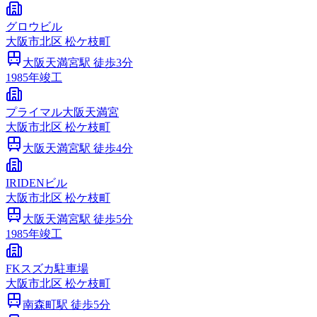
グロウビル
大阪市
北区
松ケ枝町
大阪天満宮
駅 徒歩
3
分
1985
年竣工
プライマル大阪天満宮
大阪市
北区
松ケ枝町
大阪天満宮
駅 徒歩
4
分
IRIDENビル
大阪市
北区
松ケ枝町
大阪天満宮
駅 徒歩
5
分
1985
年竣工
FKスズカ駐車場
大阪市
北区
松ケ枝町
南森町
駅 徒歩
5
分