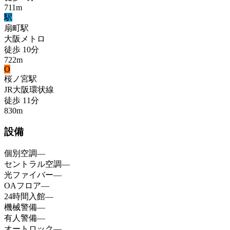
711
m
駅
扇町
駅
大阪メトロ
徒歩
10
分
722
m
O
桜ノ宮
駅
JR大阪環状線
徒歩
11
分
830
m
設備
個別空調
—
セントラル空調
—
光ファイバー
—
OAフロア
—
24時間入館
—
機械警備
—
有人警備
—
オートロック
—