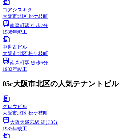
コアシスキタ
大阪市
北区
松ケ枝町
南森町
駅 徒歩
7
分
1988
年竣工
中世古ビル
大阪市
北区
松ケ枝町
南森町
駅 徒歩
5
分
1982
年竣工
05c
大阪市北区の人気テナントビル
グロウビル
大阪市
北区
松ケ枝町
大阪天満宮
駅 徒歩
3
分
1985
年竣工