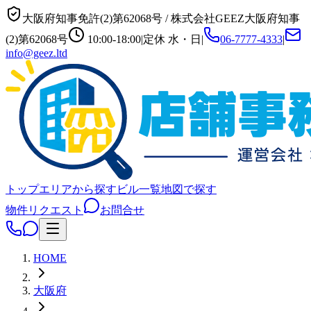
大阪府知事免許(2)第62068号
/
株式会社GEEZ
大阪府知事
(2)第62068号
10:00-18:00
|
定休
水・日
|
06-7777-4333
|
info@geez.ltd
トップ
エリアから探す
ビル一覧
地図で探す
物件リクエスト
お問合せ
HOME
大阪府