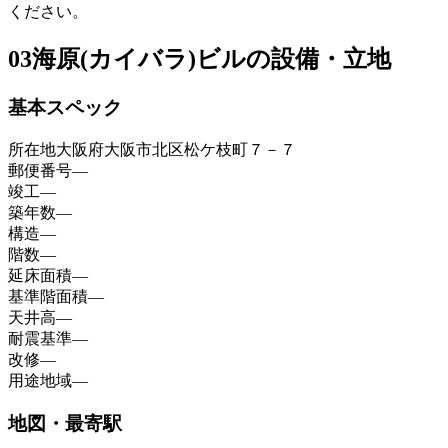
ください。
03
海原(カイバラ)ビルの設備・立地
基本スペック
所在地
大阪府大阪市北区松ケ枝町７－７
郵便番号
—
竣工
—
築年数
—
構造
—
階数
—
延床面積
—
基準階面積
—
天井高
—
耐震基準
—
改修
—
用途地域
—
地図・最寄駅