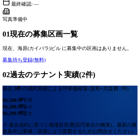
最終確認:
—
写真準備中
01
現在の募集区画一覧
現在、
海原(カイバラ)ビル
に募集中の区画はありません。
募集待ち登録(無料)
02
過去のテナント実績(2件)
過去
2
件
の成約実績による坪単価相場
(賃料+共益費 / 坪)
¥
6,200
/坪
平均
¥
6,200
/坪
最小
¥
6,200
/坪
最大
※ 過去成約に基づく相場目安(数百円単位の概算)。最新の募
集条件は業種・規模により変動するためお問合せください。