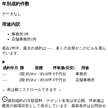
年別成約件数
データなし
用途内訳
事務所
1
件
店舗事務所
1
件
過去
2
件中、最古の成約は
—
。 多くの企業がこのビルを選ん
でいます。
▶
成約年月
階
面積
坪単価
(目安)
用途
—
2階
約58㎡ / 約18坪
6千円台
事務所
—
2階
約58㎡ / 約18坪
6千円台
店舗事務所
← 表は横にスクロールできます →
個別成約の月額賃料・テナント名等は非公開。坪単価は
概算の相場目安として表示しています。最新条件はお問合せ