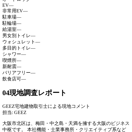
EV
—
非常用EV
—
駐車場
—
駐輪場
—
給湯室
—
男女別トイレ
—
ウォシュレット
—
多目的トイレ
—
シャワー
—
喫煙所
—
新耐震
—
バリアフリー
—
飲食店可
—
04
現地調査レポート
GEEZ宅地建物取引士による現地コメント
担当: GEEZ
大阪市北区は、梅田・中之島・天満を擁する大阪のビジネス
中枢です。 本社機能・士業事務所・クリエイティブ系など