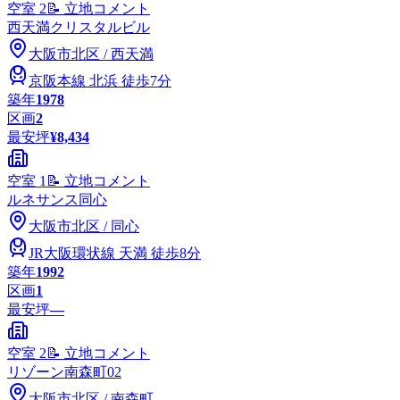
空室
2
📝 立地コメント
西天満クリスタルビル
大阪市
北区
/
西天満
京阪本線
北浜
徒歩7分
築年
1978
区画
2
最安坪
¥8,434
空室
1
📝 立地コメント
ルネサンス同心
大阪市
北区
/
同心
JR大阪環状線
天満
徒歩8分
築年
1992
区画
1
最安坪
—
空室
2
📝 立地コメント
リゾーン南森町02
大阪市
北区
/
南森町