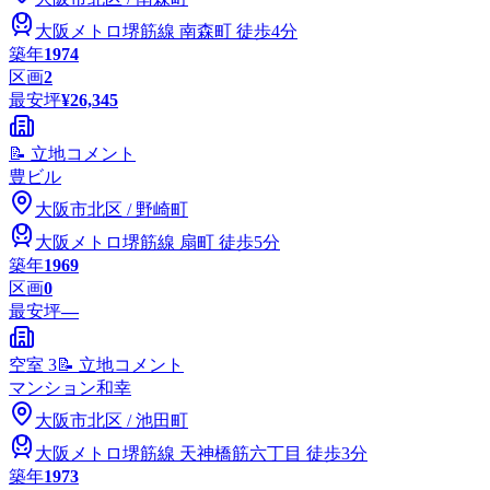
大阪メトロ堺筋線
南森町
徒歩4分
築年
1974
区画
2
最安坪
¥26,345
📝 立地コメント
豊ビル
大阪市
北区
/
野崎町
大阪メトロ堺筋線
扇町
徒歩5分
築年
1969
区画
0
最安坪
—
空室
3
📝 立地コメント
マンション和幸
大阪市
北区
/
池田町
大阪メトロ堺筋線
天神橋筋六丁目
徒歩3分
築年
1973