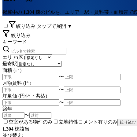
掲載中の
1,304
棟のビルを、エリア・駅・賃料帯・面積帯で
絞り込み
タップで展開 ▼
絞り込み
キーワード
エリア(区)
最寄駅
面積 (㎡)
〜
月額賃料 (円)
〜
坪単価 (円/坪・共込)
〜
築年
〜
空室がある物件のみ
立地特性コメント有りのみ
絞り込む
1,304
棟該当
並び替え: