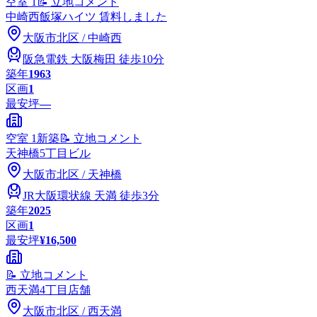
空室
1
📝 立地コメント
中崎西飯塚ハイツ 賃料しました
大阪市
北区
/
中崎西
阪急電鉄
大阪梅田
徒歩10分
築年
1963
区画
1
最安坪
—
空室
1
新築
📝 立地コメント
天神橋5丁目ビル
大阪市
北区
/
天神橋
JR大阪環状線
天満
徒歩3分
築年
2025
区画
1
最安坪
¥16,500
📝 立地コメント
西天満4丁目店舗
大阪市
北区
/
西天満