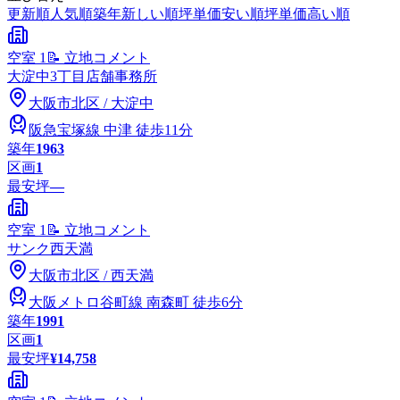
更新順
人気順
築年新しい順
坪単価安い順
坪単価高い順
空室
1
📝 立地コメント
大淀中3丁目店舗事務所
大阪市
北区
/
大淀中
阪急宝塚線
中津
徒歩11分
築年
1963
区画
1
最安坪
—
空室
1
📝 立地コメント
サンク西天満
大阪市
北区
/
西天満
大阪メトロ谷町線
南森町
徒歩6分
築年
1991
区画
1
最安坪
¥14,758