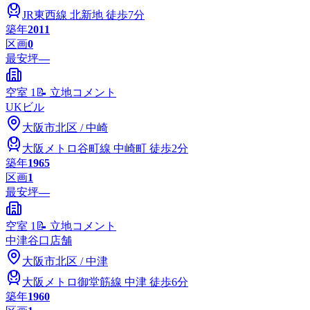
JR東西線
北新地
徒歩7分
築年
2011
区画
0
最安坪
—
空室
1
📝 立地コメント
UKビル
大阪市
北区
/
中崎
大阪メトロ谷町線
中崎町
徒歩2分
築年
1965
区画
1
最安坪
—
空室
1
📝 立地コメント
中津谷口店舗
大阪市
北区
/
中津
大阪メトロ御堂筋線
中津
徒歩6分
築年
1960