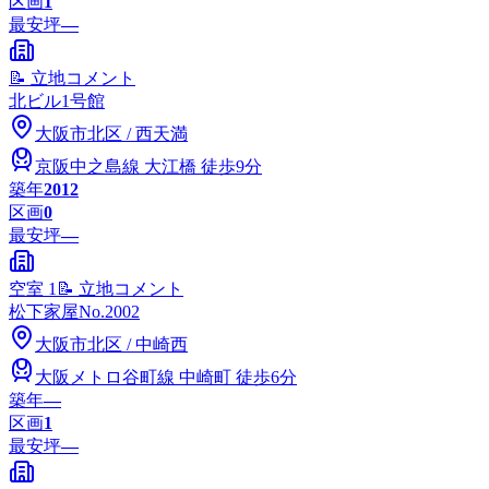
区画
1
最安坪
—
📝 立地コメント
北ビル1号館
大阪市
北区
/
西天満
京阪中之島線
大江橋
徒歩9分
築年
2012
区画
0
最安坪
—
空室
1
📝 立地コメント
松下家屋No.2002
大阪市
北区
/
中崎西
大阪メトロ谷町線
中崎町
徒歩6分
築年
―
区画
1
最安坪
—