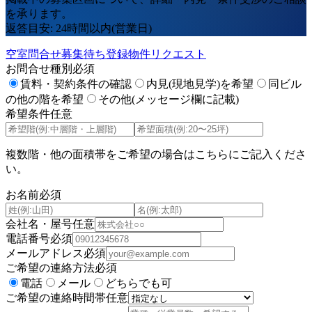
を承ります。
返答目安: 24時間以内(営業日)
空室問合せ
募集待ち登録
物件リクエスト
お問合せ種別
必須
賃料・契約条件の確認
内見(現地見学)を希望
同ビル
の他の階を希望
その他(メッセージ欄に記載)
希望条件
任意
複数階・他の面積帯をご希望の場合はこちらにご記入くださ
い。
お名前
必須
会社名・屋号
任意
電話番号
必須
メールアドレス
必須
ご希望の連絡方法
必須
電話
メール
どちらでも可
ご希望の連絡時間帯
任意