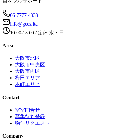
目をフルサポート。
06-7777-4333
info@geez.ltd
10:00-18:00
/ 定休
水・日
Area
大阪市北区
大阪市中央区
大阪市西区
梅田エリア
本町エリア
Contact
空室問合せ
募集待ち登録
物件リクエスト
Company