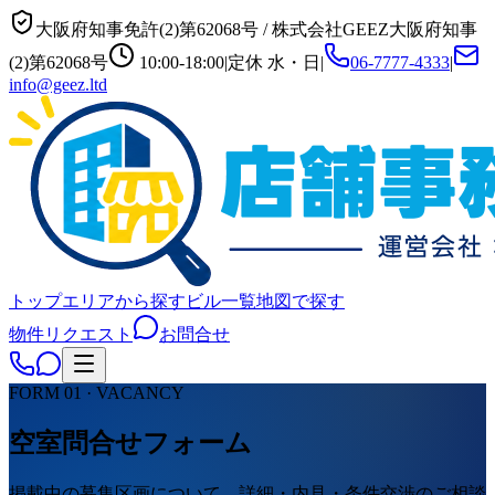
大阪府知事免許(2)第62068号
/
株式会社GEEZ
大阪府知事
(2)第62068号
10:00-18:00
|
定休
水・日
|
06-7777-4333
|
info@geez.ltd
トップ
エリアから探す
ビル一覧
地図で探す
物件リクエスト
お問合せ
FORM 01 · VACANCY
空室問合せフォーム
掲載中の募集区画について、詳細・内見・条件交渉のご相談