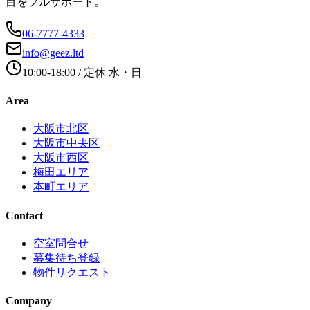
目をフルサポート。
06-7777-4333
info@geez.ltd
10:00-18:00
/ 定休
水・日
Area
大阪市北区
大阪市中央区
大阪市西区
梅田エリア
本町エリア
Contact
空室問合せ
募集待ち登録
物件リクエスト
Company