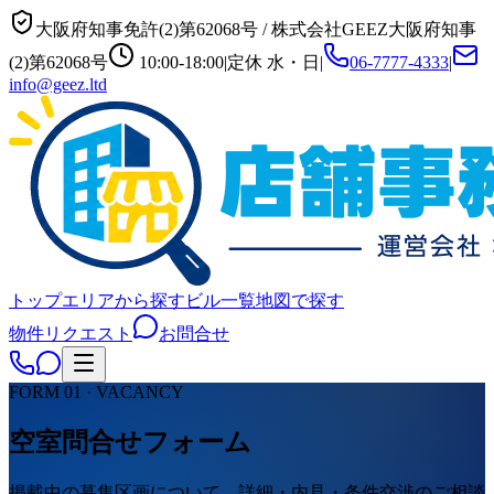
大阪府知事免許(2)第62068号
/
株式会社GEEZ
大阪府知事
(2)第62068号
10:00-18:00
|
定休
水・日
|
06-7777-4333
|
info@geez.ltd
トップ
エリアから探す
ビル一覧
地図で探す
物件リクエスト
お問合せ
FORM 01 · VACANCY
空室問合せフォーム
掲載中の募集区画について、詳細・内見・条件交渉のご相談