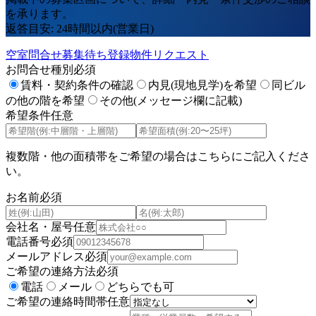
を承ります。
返答目安: 24時間以内(営業日)
空室問合せ
募集待ち登録
物件リクエスト
お問合せ種別
必須
賃料・契約条件の確認
内見(現地見学)を希望
同ビル
の他の階を希望
その他(メッセージ欄に記載)
希望条件
任意
複数階・他の面積帯をご希望の場合はこちらにご記入くださ
い。
お名前
必須
会社名・屋号
任意
電話番号
必須
メールアドレス
必須
ご希望の連絡方法
必須
電話
メール
どちらでも可
ご希望の連絡時間帯
任意