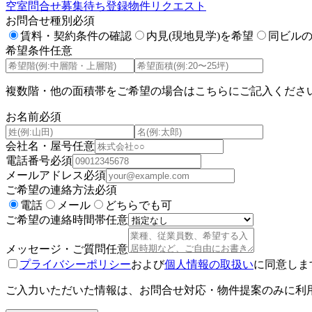
空室問合せ
募集待ち登録
物件リクエスト
お問合せ種別
必須
賃料・契約条件の確認
内見(現地見学)を希望
同ビル
希望条件
任意
複数階・他の面積帯をご希望の場合はこちらにご記入くださ
お名前
必須
会社名・屋号
任意
電話番号
必須
メールアドレス
必須
ご希望の連絡方法
必須
電話
メール
どちらでも可
ご希望の連絡時間帯
任意
メッセージ・ご質問
任意
プライバシーポリシー
および
個人情報の取扱い
に同意しま
ご入力いただいた情報は、お問合せ対応・物件提案のみに利