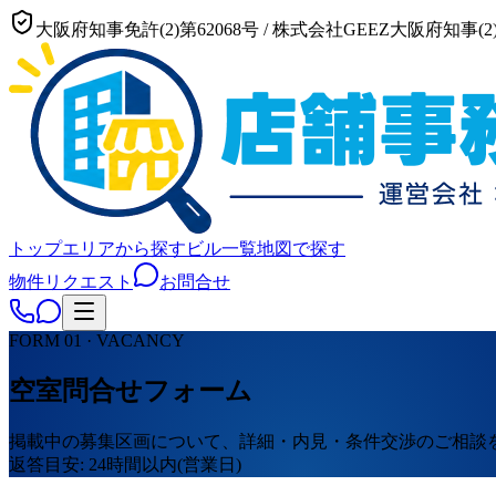
大阪府知事免許(2)第62068号
/
株式会社GEEZ
大阪府知事(2)
トップ
エリアから探す
ビル一覧
地図で探す
物件リクエスト
お問合せ
FORM 01 · VACANCY
空室問合せフォーム
掲載中の募集区画について、詳細・内見・条件交渉のご相談
返答目安: 24時間以内(営業日)