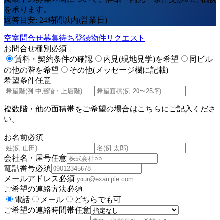
を承ります。
返答目安: 24時間以内(営業日)
空室問合せ
募集待ち登録
物件リクエスト
お問合せ種別
必須
賃料・契約条件の確認
内見(現地見学)を希望
同ビル
の他の階を希望
その他(メッセージ欄に記載)
希望条件
任意
複数階・他の面積帯をご希望の場合はこちらにご記入くださ
い。
お名前
必須
会社名・屋号
任意
電話番号
必須
メールアドレス
必須
ご希望の連絡方法
必須
電話
メール
どちらでも可
ご希望の連絡時間帯
任意