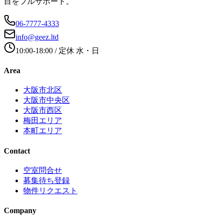
目をフルサポート。
06-7777-4333
info@geez.ltd
10:00-18:00
/ 定休
水・日
Area
大阪市北区
大阪市中央区
大阪市西区
梅田エリア
本町エリア
Contact
空室問合せ
募集待ち登録
物件リクエスト
Company