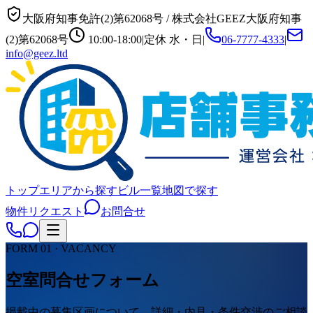
大阪府知事免許(2)第62068号
/
株式会社GEEZ
大阪府知事
(2)第62068号
10:00-18:00
|
定休
水・日
|
06-7777-4333
|
info@geez.ltd
トップ
エリアから探す
ビル一覧
地図で探す
物件リクエスト
お問合せ
FORM 01 · VACANCY
空室問合せフォーム
掲載中の募集区画について、詳細・内見・条件交渉のご相談