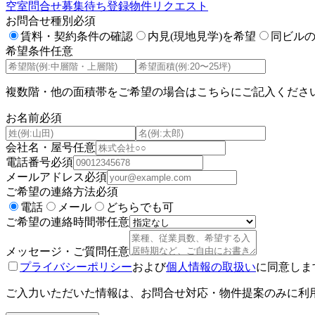
空室問合せ
募集待ち登録
物件リクエスト
お問合せ種別
必須
賃料・契約条件の確認
内見(現地見学)を希望
同ビル
希望条件
任意
複数階・他の面積帯をご希望の場合はこちらにご記入くださ
お名前
必須
会社名・屋号
任意
電話番号
必須
メールアドレス
必須
ご希望の連絡方法
必須
電話
メール
どちらでも可
ご希望の連絡時間帯
任意
メッセージ・ご質問
任意
プライバシーポリシー
および
個人情報の取扱い
に同意しま
ご入力いただいた情報は、お問合せ対応・物件提案のみに利