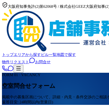
大阪府知事免許(2)第62068号
/
株式会社GEEZ
大阪府知事(2)
トップ
エリアから探す
ビル一覧
地図で探す
物件リクエスト
お問合せ
FORM 01 · VACANCY
空室問合せフォーム
掲載中の募集区画について、詳細・内見・条件交渉のご相談
返答目安: 24時間以内(営業日)