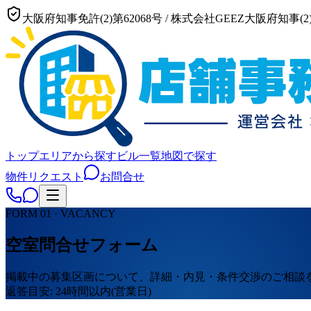
大阪府知事免許(2)第62068号
/
株式会社GEEZ
大阪府知事(2)
トップ
エリアから探す
ビル一覧
地図で探す
物件リクエスト
お問合せ
FORM 01 · VACANCY
空室問合せフォーム
掲載中の募集区画について、詳細・内見・条件交渉のご相談
返答目安: 24時間以内(営業日)