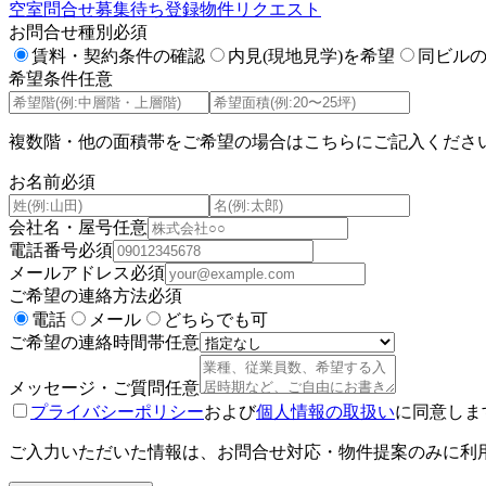
空室問合せ
募集待ち登録
物件リクエスト
お問合せ種別
必須
賃料・契約条件の確認
内見(現地見学)を希望
同ビル
希望条件
任意
複数階・他の面積帯をご希望の場合はこちらにご記入くださ
お名前
必須
会社名・屋号
任意
電話番号
必須
メールアドレス
必須
ご希望の連絡方法
必須
電話
メール
どちらでも可
ご希望の連絡時間帯
任意
メッセージ・ご質問
任意
プライバシーポリシー
および
個人情報の取扱い
に同意しま
ご入力いただいた情報は、お問合せ対応・物件提案のみに利