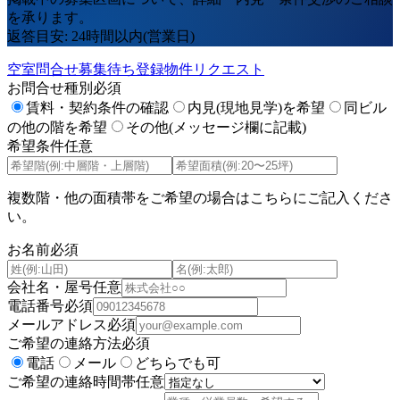
を承ります。
返答目安: 24時間以内(営業日)
空室問合せ
募集待ち登録
物件リクエスト
お問合せ種別
必須
賃料・契約条件の確認
内見(現地見学)を希望
同ビル
の他の階を希望
その他(メッセージ欄に記載)
希望条件
任意
複数階・他の面積帯をご希望の場合はこちらにご記入くださ
い。
お名前
必須
会社名・屋号
任意
電話番号
必須
メールアドレス
必須
ご希望の連絡方法
必須
電話
メール
どちらでも可
ご希望の連絡時間帯
任意