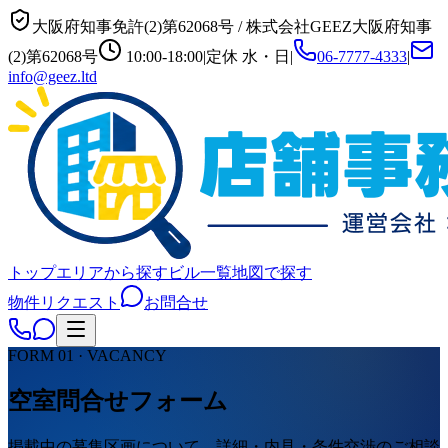
大阪府知事免許(2)第62068号
/
株式会社GEEZ
大阪府知事
(2)第62068号
10:00-18:00
|
定休
水・日
|
06-7777-4333
|
info@geez.ltd
トップ
エリアから探す
ビル一覧
地図で探す
物件リクエスト
お問合せ
FORM 01 · VACANCY
空室問合せフォーム
掲載中の募集区画について、詳細・内見・条件交渉のご相談