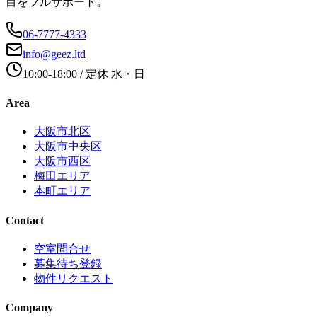
目をフルサポート。
06-7777-4333
info@geez.ltd
10:00-18:00
/ 定休
水・日
Area
大阪市北区
大阪市中央区
大阪市西区
梅田エリア
本町エリア
Contact
空室問合せ
募集待ち登録
物件リクエスト
Company