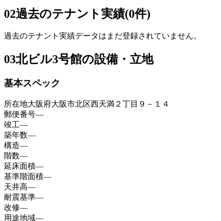
02
過去のテナント実績(0件)
過去のテナント実績データはまだ登録されていません。
03
北ビル3号館の設備・立地
基本スペック
所在地
大阪府大阪市北区西天満２丁目９－１４
郵便番号
—
竣工
—
築年数
—
構造
—
階数
—
延床面積
—
基準階面積
—
天井高
—
耐震基準
—
改修
—
用途地域
—