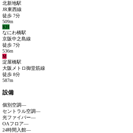
北新地
駅
JR東西線
徒歩
7
分
509
m
KH
なにわ橋
駅
京阪中之島線
徒歩
7
分
536
m
M
淀屋橋
駅
大阪メトロ御堂筋線
徒歩
8
分
587
m
設備
個別空調
—
セントラル空調
—
光ファイバー
—
OAフロア
—
24時間入館
—