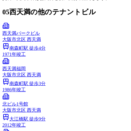
05
西天満の他のテナントビル
西天満パークビル
大阪市
北区
西天満
南森町
駅 徒歩
4
分
1971
年竣工
西天満福岡
大阪市
北区
西天満
南森町
駅 徒歩
3
分
1986
年竣工
北ビル1号館
大阪市
北区
西天満
大江橋
駅 徒歩
9
分
2012
年竣工