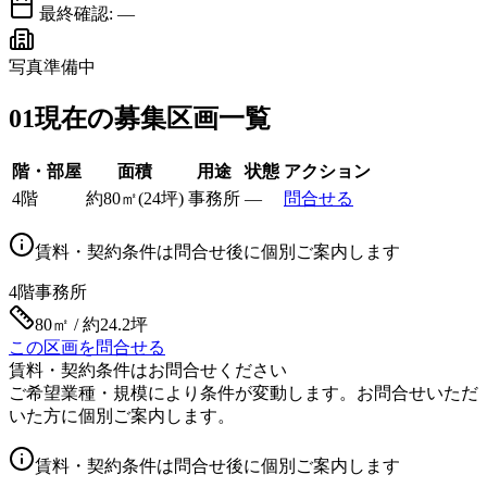
最終確認:
—
写真準備中
01
現在の募集区画一覧
階・部屋
面積
用途
状態
アクション
4階
約
80
㎡
(
24
坪)
事務所
—
問合せる
賃料・契約条件は問合せ後に個別ご案内します
4階
事務所
80㎡ / 約24.2坪
この区画を問合せる
賃料・契約条件はお問合せください
ご希望業種・規模により条件が変動します。お問合せいただ
いた方に個別ご案内します。
賃料・契約条件は問合せ後に個別ご案内します