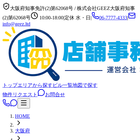
大阪府知事免許(2)第62068号
/
株式会社GEEZ
大阪府知事
(2)第62068号
10:00-18:00
|
定休
水・日
|
06-7777-4333
|
info@geez.ltd
トップ
エリアから探す
ビル一覧
地図で探す
物件リクエスト
お問合せ
HOME
大阪府