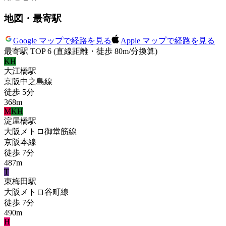
地図・最寄駅
Google マップで経路を見る
Apple マップで経路を見る
最寄駅 TOP 6
(直線距離・徒歩 80m/分換算)
KH
大江橋
駅
京阪中之島線
徒歩
5
分
368
m
M
KH
淀屋橋
駅
大阪メトロ御堂筋線
京阪本線
徒歩
7
分
487
m
T
東梅田
駅
大阪メトロ谷町線
徒歩
7
分
490
m
H