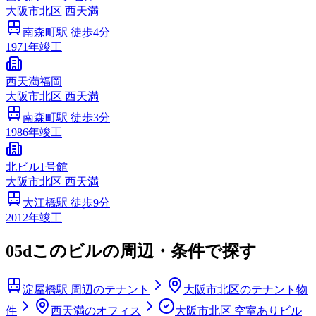
大阪市
北区
西天満
南森町
駅 徒歩
4
分
1971
年竣工
西天満福岡
大阪市
北区
西天満
南森町
駅 徒歩
3
分
1986
年竣工
北ビル1号館
大阪市
北区
西天満
大江橋
駅 徒歩
9
分
2012
年竣工
05d
このビルの周辺・条件で探す
淀屋橋駅 周辺のテナント
大阪市北区のテナント物
件
西天満のオフィス
大阪市北区 空室ありビル