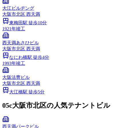
大江ビルヂング
大阪市
北区
西天満
東梅田
駅 徒歩
10
分
1921
年竣工
西天満あさひビル
大阪市
北区
西天満
なにわ橋
駅 徒歩
4
分
1993
年竣工
大阪法曹ビル
大阪市
北区
西天満
大江橋
駅 徒歩
5
分
05c
大阪市北区の人気テナントビル
西天満パークビル