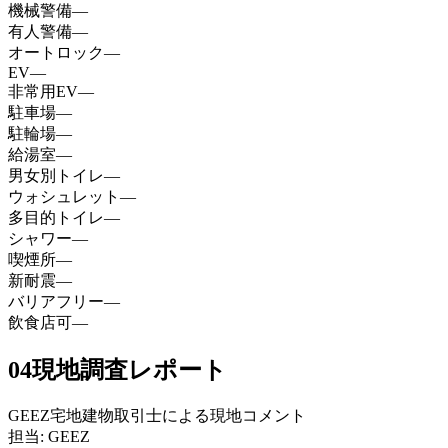
機械警備
—
有人警備
—
オートロック
—
EV
—
非常用EV
—
駐車場
—
駐輪場
—
給湯室
—
男女別トイレ
—
ウォシュレット
—
多目的トイレ
—
シャワー
—
喫煙所
—
新耐震
—
バリアフリー
—
飲食店可
—
04
現地調査レポート
GEEZ宅地建物取引士による現地コメント
担当: GEEZ