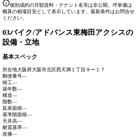
個別成約の月額賃料・テナント名等は非公開。坪単価は
概算の相場目安として表示しています。最新条件はお問合せ
ください。
03
バイク/アドバンス東梅田アクシスの
設備・立地
基本スペック
所在地
大阪府大阪市北区西天満１丁目９ー１７
郵便番号
—
竣工
—
築年数
—
構造
—
階数
—
延床面積
—
基準階面積
—
天井高
—
耐震基準
—
改修
—