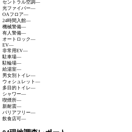
セントラル空調
—
光ファイバー
—
OAフロア
—
24時間入館
—
機械警備
—
有人警備
—
オートロック
—
EV
—
非常用EV
—
駐車場
—
駐輪場
—
給湯室
—
男女別トイレ
—
ウォシュレット
—
多目的トイレ
—
シャワー
—
喫煙所
—
新耐震
—
バリアフリー
—
飲食店可
—