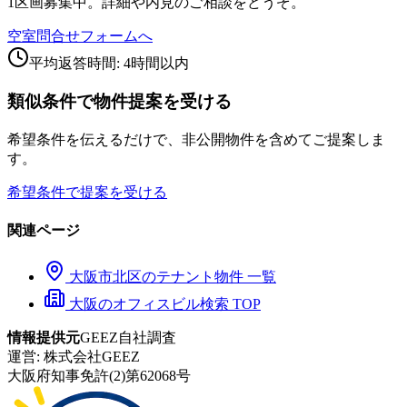
1区画募集中。詳細や内見のご相談をどうぞ。
空室問合せフォームへ
平均返答時間: 4時間以内
類似条件で物件提案を受ける
希望条件を伝えるだけで、非公開物件を含めてご提案しま
す。
希望条件で提案を受ける
関連ページ
大阪市
北区
のテナント物件 一覧
大阪のオフィスビル検索 TOP
情報提供元
GEEZ自社調査
運営:
株式会社GEEZ
大阪府知事免許(2)第62068号