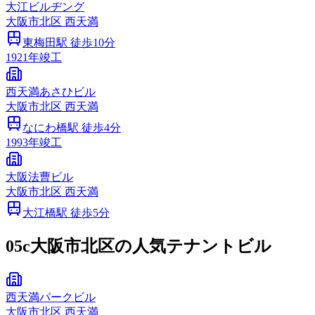
大江ビルヂング
大阪市
北区
西天満
東梅田
駅 徒歩
10
分
1921
年竣工
西天満あさひビル
大阪市
北区
西天満
なにわ橋
駅 徒歩
4
分
1993
年竣工
大阪法曹ビル
大阪市
北区
西天満
大江橋
駅 徒歩
5
分
05c
大阪市北区の人気テナントビル
西天満パークビル
大阪市
北区
西天満