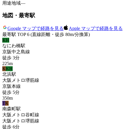
用途地域
—
地図・最寄駅
Google マップで経路を見る
Apple マップで経路を見る
最寄駅 TOP 6
(直線距離・徒歩 80m/分換算)
KH
なにわ橋
駅
京阪中之島線
徒歩
3
分
225
m
K
KH
北浜
駅
大阪メトロ堺筋線
京阪本線
徒歩
5
分
350
m
T
K
南森町
駅
大阪メトロ谷町線
大阪メトロ堺筋線
徒歩
6
分