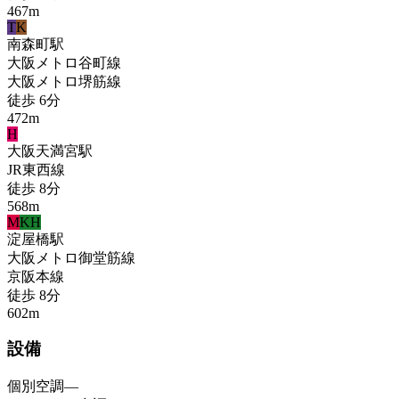
467
m
T
K
南森町
駅
大阪メトロ谷町線
大阪メトロ堺筋線
徒歩
6
分
472
m
H
大阪天満宮
駅
JR東西線
徒歩
8
分
568
m
M
KH
淀屋橋
駅
大阪メトロ御堂筋線
京阪本線
徒歩
8
分
602
m
設備
個別空調
—