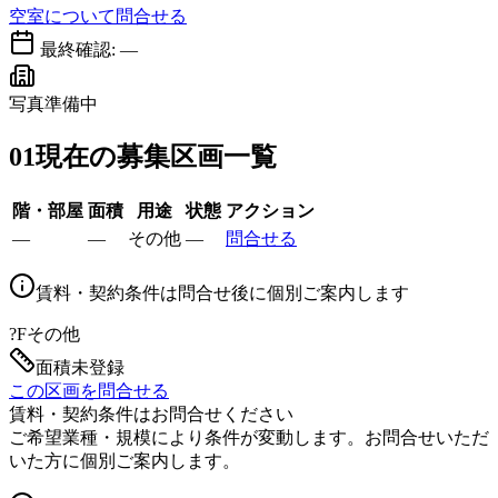
空室について問合せる
最終確認:
—
写真準備中
01
現在の募集区画一覧
階・部屋
面積
用途
状態
アクション
—
—
その他
—
問合せる
賃料・契約条件は問合せ後に個別ご案内します
?F
その他
面積未登録
この区画を問合せる
賃料・契約条件はお問合せください
ご希望業種・規模により条件が変動します。お問合せいただ
いた方に個別ご案内します。