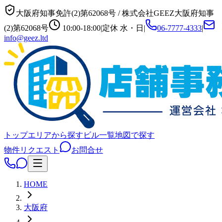
大阪府知事免許(2)第62068号
/
株式会社GEEZ
大阪府知事
(2)第62068号
10:00-18:00
|
定休
水・日
|
06-7777-4333
|
info@geez.ltd
トップ
エリアから探す
ビル一覧
地図で探す
物件リクエスト
お問合せ
HOME
大阪府