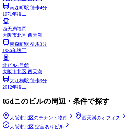
南森町
駅 徒歩
4
分
1971
年竣工
西天満福岡
大阪市
北区
西天満
南森町
駅 徒歩
3
分
1986
年竣工
北ビル1号館
大阪市
北区
西天満
大江橋
駅 徒歩
9
分
2012
年竣工
05d
このビルの周辺・条件で探す
大阪市北区のテナント物件
西天満のオフィス
大阪市北区 空室ありビル