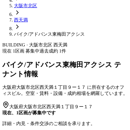
大阪市
北区
西天満
バイク/アドバンス東梅田アクシス
BUILDING · 大阪市
北区
西天満
現在
1
区画 募集中
過去成約
1
件
バイク/アドバンス東梅田アクシス
テ
ナント情報
大阪府大阪市北区西天満１丁目９ー１７
に所在する
のオフ
ィスビル。空室・賃料・設備・成約相場を網羅しています。
大阪府大阪市北区西天満１丁目９ー１７
現在、1区画が募集中です
詳細・内見・条件交渉のご相談を承ります。