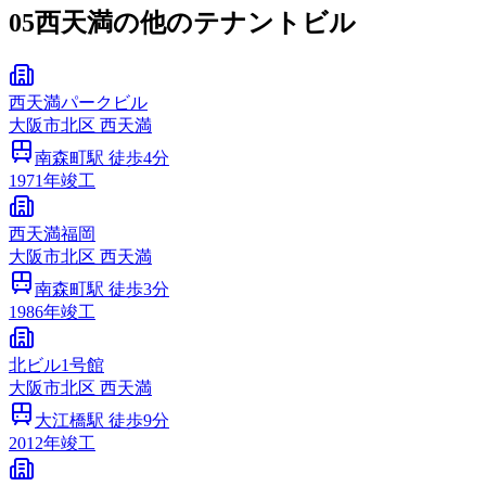
05
西天満の他のテナントビル
西天満パークビル
大阪市
北区
西天満
南森町
駅 徒歩
4
分
1971
年竣工
西天満福岡
大阪市
北区
西天満
南森町
駅 徒歩
3
分
1986
年竣工
北ビル1号館
大阪市
北区
西天満
大江橋
駅 徒歩
9
分
2012
年竣工