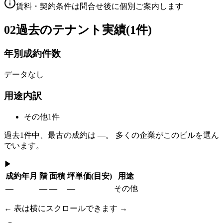
賃料・契約条件は問合せ後に個別ご案内します
02
過去のテナント実績(1件)
年別成約件数
データなし
用途内訳
その他
1
件
過去
1
件中、最古の成約は
—
。 多くの企業がこのビルを選ん
でいます。
▶
成約年月
階
面積
坪単価
(目安)
用途
—
—
—
—
その他
← 表は横にスクロールできます →