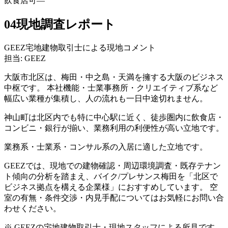
飲食店可
—
04
現地調査レポート
GEEZ宅地建物取引士による現地コメント
担当: GEEZ
大阪市北区は、梅田・中之島・天満を擁する大阪のビジネス
中枢です。 本社機能・士業事務所・クリエイティブ系など
幅広い業種が集積し、人の流れも一日中途切れません。
神山町は北区内でも特に中心駅に近く、徒歩圏内に飲食店・
コンビニ・銀行が揃い、業務利用の利便性が高い立地です。
業務系・士業系・コンサル系の入居に適した立地です。
GEEZでは、現地での建物確認・周辺環境調査・既存テナン
ト傾向の分析を踏まえ、バイク/プレサンス梅田を「北区で
ビジネス拠点を構える企業様」におすすめしています。 空
室の有無・条件交渉・内見手配についてはお気軽にお問い合
わせください。
※ GEEZの宅地建物取引士・現地スタッフによる所見です。