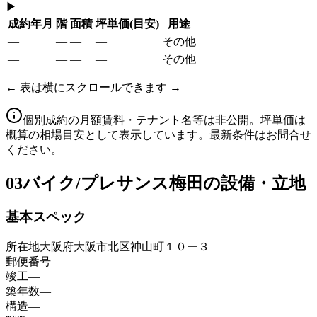
▶
成約年月
階
面積
坪単価
(目安)
用途
—
—
—
—
その他
—
—
—
—
その他
← 表は横にスクロールできます →
個別成約の月額賃料・テナント名等は非公開。坪単価は
概算の相場目安として表示しています。最新条件はお問合せ
ください。
03
バイク/プレサンス梅田の設備・立地
基本スペック
所在地
大阪府大阪市北区神山町１０ー３
郵便番号
—
竣工
—
築年数
—
構造
—