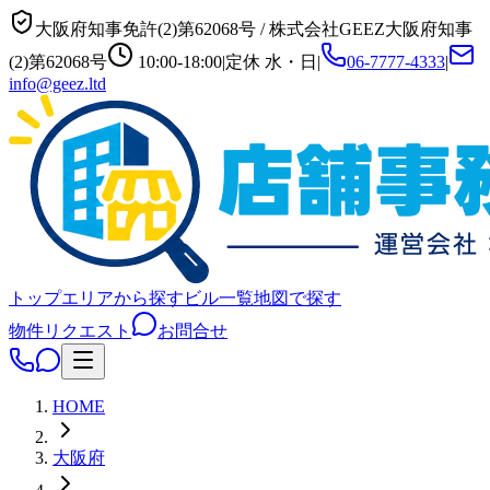
大阪府知事免許(2)第62068号
/
株式会社GEEZ
大阪府知事
(2)第62068号
10:00-18:00
|
定休
水・日
|
06-7777-4333
|
info@geez.ltd
トップ
エリアから探す
ビル一覧
地図で探す
物件リクエスト
お問合せ
HOME
大阪府