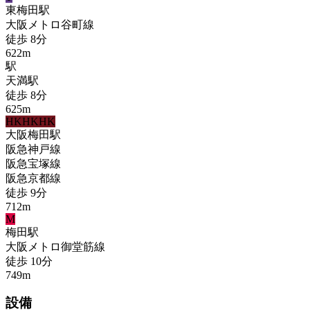
東梅田
駅
大阪メトロ谷町線
徒歩
8
分
622
m
駅
天満
駅
徒歩
8
分
625
m
HK
HK
HK
大阪梅田
駅
阪急神戸線
阪急宝塚線
阪急京都線
徒歩
9
分
712
m
M
梅田
駅
大阪メトロ御堂筋線
徒歩
10
分
749
m
設備