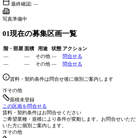
最終確認:
—
写真準備中
01
現在の募集区画一覧
階・部屋
面積
用途
状態
アクション
—
—
その他
—
問合せる
—
—
その他
—
問合せる
賃料・契約条件は問合せ後に個別ご案内します
?F
その他
面積未登録
この区画を問合せる
賃料・契約条件はお問合せください
ご希望業種・規模により条件が変動します。お問合せいただ
いた方に個別ご案内します。
?F
その他