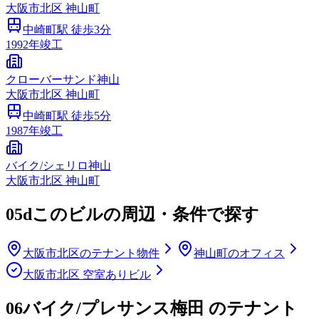
大阪市
北区
神山町
中崎町
駅 徒歩
3
分
1992
年竣工
クローバーサンド神山
大阪市
北区
神山町
中崎町
駅 徒歩
5
分
1987
年竣工
バイク/シェリロ神山
大阪市
北区
神山町
05d
このビルの周辺・条件で探す
大阪市北区のテナント物件
神山町のオフィス
大阪市北区 空室ありビル
06
バイク/プレサンス梅田 のテナント