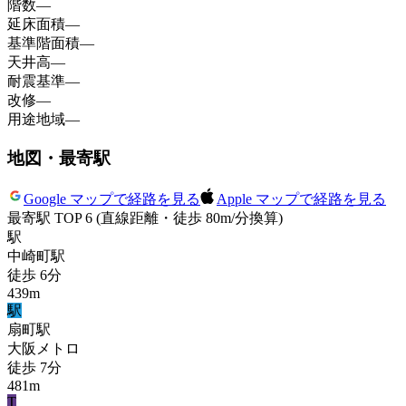
階数
—
延床面積
—
基準階面積
—
天井高
—
耐震基準
—
改修
—
用途地域
—
地図・最寄駅
Google マップで経路を見る
Apple マップで経路を見る
最寄駅 TOP 6
(直線距離・徒歩 80m/分換算)
駅
中崎町
駅
徒歩
6
分
439
m
駅
扇町
駅
大阪メトロ
徒歩
7
分
481
m
T