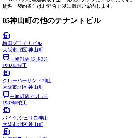
賃料・契約条件はお問合せ後に個別ご案内します。
05
神山町の他のテナントビル
梅田プラチナビル
大阪市
北区
神山町
中崎町
駅 徒歩
3
分
1992
年竣工
クローバーサンド神山
大阪市
北区
神山町
中崎町
駅 徒歩
5
分
1987
年竣工
バイク/シェリロ神山
大阪市
北区
神山町