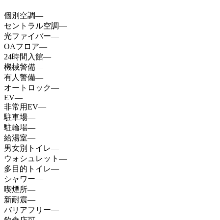
個別空調
—
セントラル空調
—
光ファイバー
—
OAフロア
—
24時間入館
—
機械警備
—
有人警備
—
オートロック
—
EV
—
非常用EV
—
駐車場
—
駐輪場
—
給湯室
—
男女別トイレ
—
ウォシュレット
—
多目的トイレ
—
シャワー
—
喫煙所
—
新耐震
—
バリアフリー
—