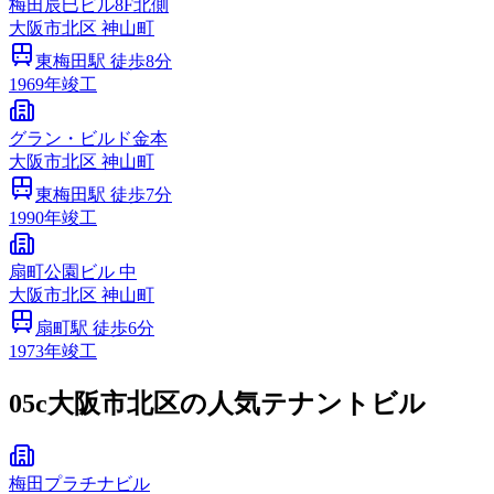
梅田辰巳ビル8F北側
大阪市
北区
神山町
東梅田
駅 徒歩
8
分
1969
年竣工
グラン・ビルド金本
大阪市
北区
神山町
東梅田
駅 徒歩
7
分
1990
年竣工
扇町公園ビル 中
大阪市
北区
神山町
扇町
駅 徒歩
6
分
1973
年竣工
05c
大阪市北区の人気テナントビル
梅田プラチナビル