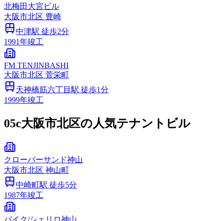
北梅田大宮ビル
大阪市
北区
豊崎
中津
駅 徒歩
2
分
1991
年竣工
FM TENJINBASHI
大阪市
北区
菅栄町
天神橋筋六丁目
駅 徒歩
1
分
1999
年竣工
05c
大阪市北区の人気テナントビル
クローバーサンド神山
大阪市
北区
神山町
中崎町
駅 徒歩
5
分
1987
年竣工
バイク/シェリロ神山