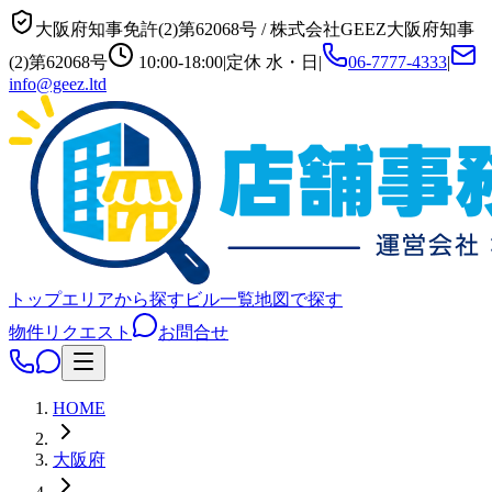
大阪府知事免許(2)第62068号
/
株式会社GEEZ
大阪府知事
(2)第62068号
10:00-18:00
|
定休
水・日
|
06-7777-4333
|
info@geez.ltd
トップ
エリアから探す
ビル一覧
地図で探す
物件リクエスト
お問合せ
HOME
大阪府