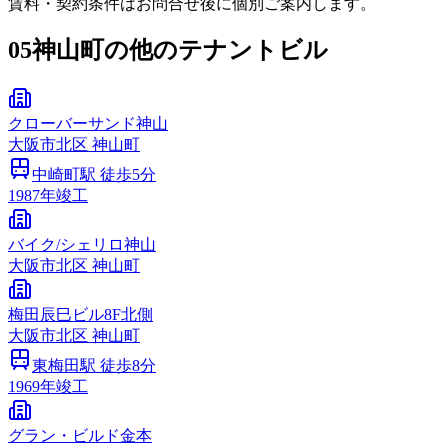
賃料・契約条件はお問合せ後に個別ご案内します。
05
神山町の他のテナントビル
クローバーサンド神山
大阪市
北区
神山町
中崎町
駅 徒歩
5
分
1987
年竣工
バイク/シェリロ神山
大阪市
北区
神山町
梅田辰巳ビル8F北側
大阪市
北区
神山町
東梅田
駅 徒歩
8
分
1969
年竣工
グラン・ビルド金本