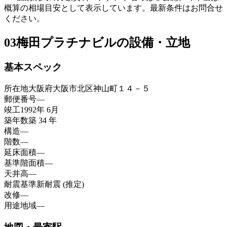
概算の相場目安として表示しています。最新条件はお問合せ
ください。
03
梅田プラチナビルの設備・立地
基本スペック
所在地
大阪府大阪市北区神山町１４－５
郵便番号
—
竣工
1992年 6月
築年数
築 34 年
構造
—
階数
—
延床面積
—
基準階面積
—
天井高
—
耐震基準
新耐震 (推定)
改修
—
用途地域
—