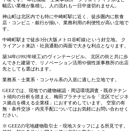
幅広い業種が集積し、人の流れも一日中途切れません。
神山町は北区内でも特に中崎町駅に近く、徒歩圏内に飲食
店・コンビニ・銀行が揃い、業務利用の利便性が高い立地で
す。
中崎町駅まで徒歩3分(大阪メトロ谷町線)という好立地。 ク
ライアント来訪・社員通勤の両面で大きな利点となります。
築34年(1992年竣工)のヴィンテージビル。 北区の街と共に歩
んできた建築で、リノベーション活用や個性派事務所の出店
先としても選ばれます。
業務系・士業系・コンサル系の入居に適した立地です。
GEEZでは、現地での建物確認・周辺環境調査・既存テナン
ト傾向の分析を踏まえ、梅田プラチナビルを「北区でビジネ
ス拠点を構える企業様」におすすめしています。 空室の有
無・条件交渉・内見手配についてはお気軽にお問い合わせく
ださい。
※ GEEZの宅地建物取引士・現地スタッフによる所見です。