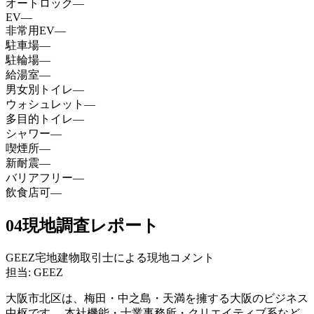
オートロック
—
EV
—
非常用EV
—
駐車場
—
駐輪場
—
給湯室
—
男女別トイレ
—
ウォシュレット
—
多目的トイレ
—
シャワー
—
喫煙所
—
新耐震
—
バリアフリー
—
飲食店可
—
04
現地調査レポート
GEEZ宅地建物取引士による現地コメント
担当: GEEZ
大阪市北区は、梅田・中之島・天満を擁する大阪のビジネス
中枢です。 本社機能・士業事務所・クリエイティブ系など