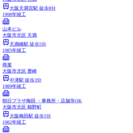
大阪天満宮
駅 徒歩
8
分
1998
年竣工
山本ビル
大阪市
北区
天満
天満橋
駅 徒歩
5
分
1985
年竣工
商業
大阪市
北区
豊崎
中津
駅 徒歩
3
分
1989
年竣工
朝日プラザ梅田 ・事務所・店舗等OK
大阪市
北区
鶴野町
大阪梅田
駅 徒歩
5
分
1982
年竣工