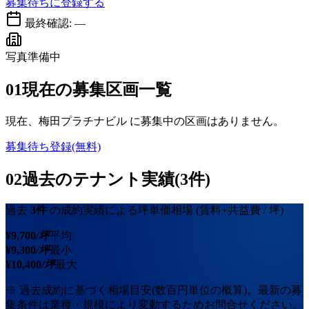
募集待ちに登録する
最終確認:
—
写真準備中
01
現在の募集区画一覧
現在、
梅田プラチナビル
に募集中の区画はありません。
募集待ち登録(無料)
02
過去のテナント実績(3件)
過去
3
件
の成約実績による坪単価相場
(賃料+共益費 / 坪)
¥
9,700
/坪
平均
¥
9,300
/坪
最小
¥
10,400
/坪
最大
※ 過去成約に基づく相場目安(数百円単位の概算)。最新の募
集条件は業種・規模により変動するためお問合せください。