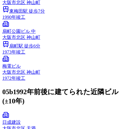
大阪市
北区
神山町
東梅田
駅 徒歩
7
分
1990
年竣工
扇町公園ビル 中
大阪市
北区
神山町
扇町
駅 徒歩
6
分
1973
年竣工
梅電ビル
大阪市
北区
神山町
1972
年竣工
05b
1992年前後に建てられた近隣ビル
(±10年)
日成建設
大阪市
北区
天満