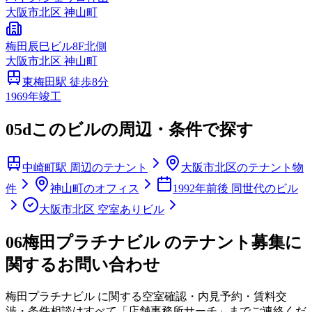
大阪市
北区
神山町
梅田辰巳ビル8F北側
大阪市
北区
神山町
東梅田
駅 徒歩
8
分
1969
年竣工
05d
このビルの周辺・条件で探す
中崎町駅 周辺のテナント
大阪市北区のテナント物
件
神山町のオフィス
1992年前後 同世代のビル
大阪市北区 空室ありビル
06
梅田プラチナビル のテナント募集に
関するお問い合わせ
梅田プラチナビル
に関する空室確認・内見予約・賃料交
渉・条件相談はすべて「店舗事務所サーチ」までご連絡くだ