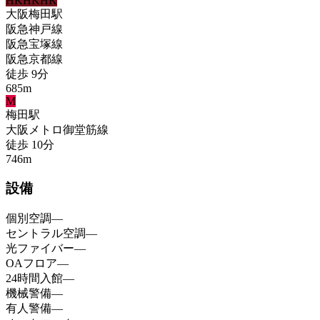
HK
HK
HK
大阪梅田
駅
阪急神戸線
阪急宝塚線
阪急京都線
徒歩
9
分
685
m
M
梅田
駅
大阪メトロ御堂筋線
徒歩
10
分
746
m
設備
個別空調
—
セントラル空調
—
光ファイバー
—
OAフロア
—
24時間入館
—
機械警備
—
有人警備
—