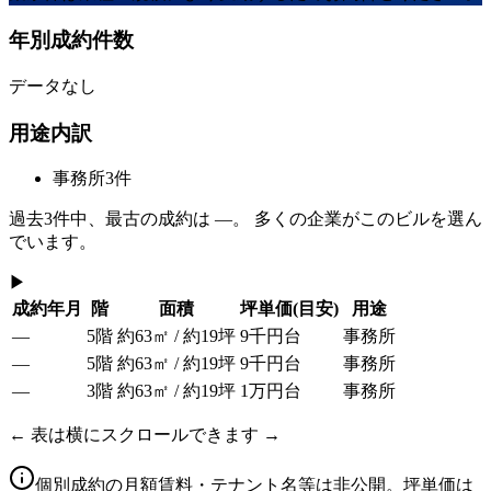
年別成約件数
データなし
用途内訳
事務所
3
件
過去
3
件中、最古の成約は
—
。 多くの企業がこのビルを選ん
でいます。
▶
成約年月
階
面積
坪単価
(目安)
用途
—
5階
約63㎡ / 約19坪
9千円台
事務所
—
5階
約63㎡ / 約19坪
9千円台
事務所
—
3階
約63㎡ / 約19坪
1万円台
事務所
← 表は横にスクロールできます →
個別成約の月額賃料・テナント名等は非公開。坪単価は