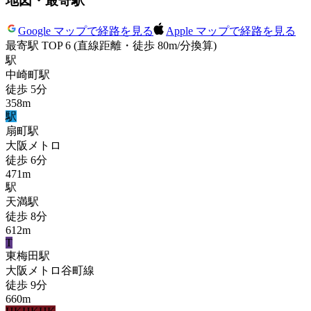
地図・最寄駅
Google マップで経路を見る
Apple マップで経路を見る
最寄駅 TOP 6
(直線距離・徒歩 80m/分換算)
駅
中崎町
駅
徒歩
5
分
358
m
駅
扇町
駅
大阪メトロ
徒歩
6
分
471
m
駅
天満
駅
徒歩
8
分
612
m
T
東梅田
駅
大阪メトロ谷町線
徒歩
9
分
660
m