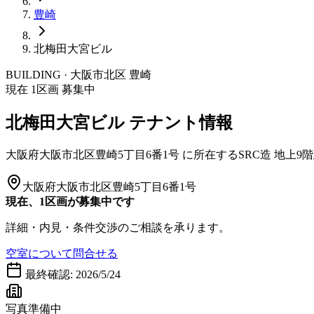
豊崎
北梅田大宮ビル
BUILDING · 大阪市
北区
豊崎
現在
1
区画 募集中
北梅田大宮ビル
テナント情報
大阪府大阪市北区豊崎5丁目6番1号
に所在する
SRC造
地上9
大阪府大阪市北区豊崎5丁目6番1号
現在、1区画が募集中です
詳細・内見・条件交渉のご相談を承ります。
空室について問合せる
最終確認:
2026/5/24
写真準備中