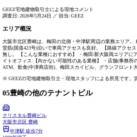
GEEZ宅地建物取引士による現地コメント
調査日:
2026年5月24日
／
担当: GEEZ
エリア概況
大阪市北区豊崎は、梅田の北側・中津駅周辺の業務エリア。 
堂筋(国道423号)沿いで車両アクセスも良好。 【路線アク
無し。 【こんな業種におすすめ】 ・梅田/新大阪両エリアにアク
イトオフィス 【向かない可能性のある業種】 ・店舗(事務所
ATM、飲食(中津商店街)、梅田スカイビル、グランフロント
※ GEEZの宅地建物取引士・現地スタッフによる所見です
05
豊崎の他のテナントビル
クリスタル豊崎ビル
大阪市
北区
豊崎
中津
駅 徒歩
7
分