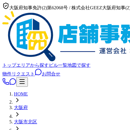
大阪府知事免許(2)第62068号
/
株式会社GEEZ
大阪府知事(2)
トップ
エリアから探す
ビル一覧
地図で探す
物件リクエスト
お問合せ
HOME
大阪府
大阪市
北区