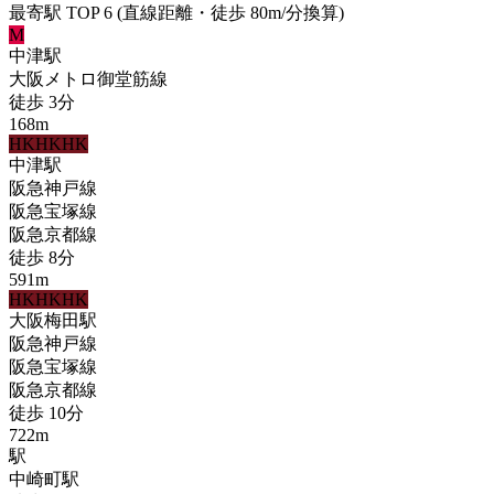
最寄駅 TOP 6
(直線距離・徒歩 80m/分換算)
M
中津
駅
大阪メトロ御堂筋線
徒歩
3
分
168
m
HK
HK
HK
中津
駅
阪急神戸線
阪急宝塚線
阪急京都線
徒歩
8
分
591
m
HK
HK
HK
大阪梅田
駅
阪急神戸線
阪急宝塚線
阪急京都線
徒歩
10
分
722
m
駅
中崎町
駅