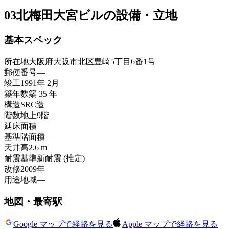
03
北梅田大宮ビルの設備・立地
基本スペック
所在地
大阪府大阪市北区豊崎5丁目6番1号
郵便番号
—
竣工
1991年 2月
築年数
築 35 年
構造
SRC造
階数
地上9階
延床面積
—
基準階面積
—
天井高
2.6 m
耐震基準
新耐震 (推定)
改修
2009年
用途地域
—
地図・最寄駅
Google マップで経路を見る
Apple マップで経路を見る