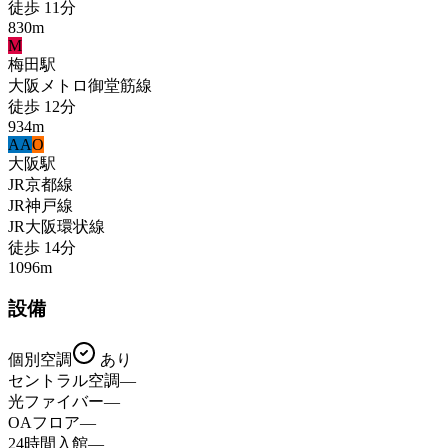
徒歩
11
分
830
m
M
梅田
駅
大阪メトロ御堂筋線
徒歩
12
分
934
m
A
A
O
大阪
駅
JR京都線
JR神戸線
JR大阪環状線
徒歩
14
分
1096
m
設備
個別空調
あり
セントラル空調
—
光ファイバー
—
OAフロア
—
24時間入館
—