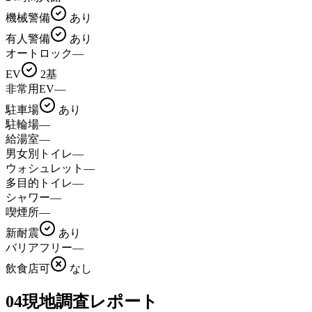
機械警備
あり
有人警備
あり
オートロック
—
EV
2基
非常用EV
—
駐車場
あり
駐輪場
—
給湯室
—
男女別トイレ
—
ウォシュレット
—
多目的トイレ
—
シャワー
—
喫煙所
—
新耐震
あり
バリアフリー
—
飲食店可
なし
04
現地調査レポート