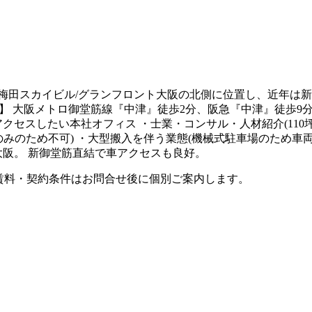
梅田スカイビル/グランフロント大阪の北側に位置し、近年は新
セス】 大阪メトロ御堂筋線『中津』徒歩2分、阪急『中津』徒歩9
セスしたい本社オフィス ・士業・コンサル・人材紹介(110坪規
のみのため不可) ・大型搬入を伴う業態(機械式駐車場のため車両
大阪。 新御堂筋直結で車アクセスも良好。
。賃料・契約条件はお問合せ後に個別ご案内します。