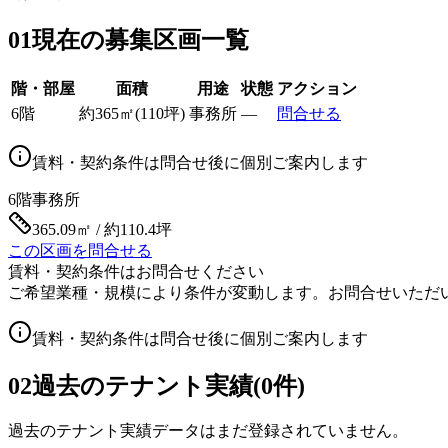
01
現在の募集区画一覧
階・部屋
面積
用途
状態
アクション
6階
約
365
㎡
(
110
坪)
事務所
—
問合せる
賃料・契約条件は問合せ後に個別ご案内します
6階
事務所
365.09㎡ / 約110.4坪
この区画を問合せる
賃料・契約条件はお問合せください
ご希望業種・規模により条件が変動します。お問合せいただ
賃料・契約条件は問合せ後に個別ご案内します
02
過去のテナント実績(0件)
過去のテナント実績データはまだ登録されていません。