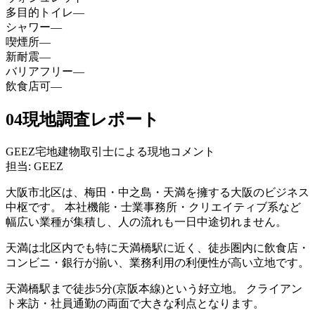
多目的トイレ
—
シャワー
—
喫煙所
—
新耐震
—
バリアフリー
—
飲食店可
—
04
現地調査レポート
GEEZ宅地建物取引士による現地コメント
担当: GEEZ
大阪市北区は、梅田・中之島・天満を擁する大阪のビジネス
中枢です。 本社機能・士業事務所・クリエイティブ系など
幅広い業種が集積し、人の流れも一日中途切れません。
天満は北区内でも特に天満橋駅に近く、徒歩圏内に飲食店・
コンビニ・銀行が揃い、業務利用の利便性が高い立地です。
天満橋駅まで徒歩5分(京阪本線)という好立地。 クライアン
ト来訪・社員通勤の両面で大きな利点となります。