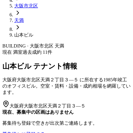
大阪市
北区
天満
山本ビル
BUILDING · 大阪市
北区
天満
現在 満室
過去成約
11
件
山本ビル
テナント情報
大阪府大阪市北区天満２丁目３―５
に所在する
1985年竣工
のオフィスビル。空室・賃料・設備・成約相場を網羅してい
ます。
大阪府大阪市北区天満２丁目３―５
現在、募集中の区画はありません
募集待ち登録で空きが出次第ご連絡します。