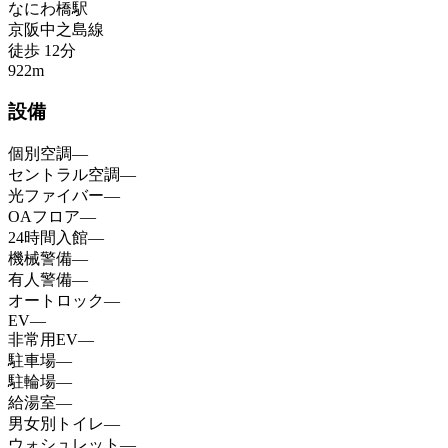
なにわ橋
駅
京阪中之島線
徒歩
12
分
922
m
設備
個別空調
—
セントラル空調
—
光ファイバー
—
OAフロア
—
24時間入館
—
機械警備
—
有人警備
—
オートロック
—
EV
—
非常用EV
—
駐車場
—
駐輪場
—
給湯室
—
男女別トイレ
—
ウォシュレット
—