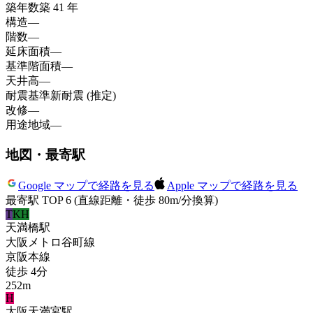
築年数
築 41 年
構造
—
階数
—
延床面積
—
基準階面積
—
天井高
—
耐震基準
新耐震 (推定)
改修
—
用途地域
—
地図・最寄駅
Google マップで経路を見る
Apple マップで経路を見る
最寄駅 TOP 6
(直線距離・徒歩 80m/分換算)
T
KH
天満橋
駅
大阪メトロ谷町線
京阪本線
徒歩
4
分
252
m
H
大阪天満宮
駅