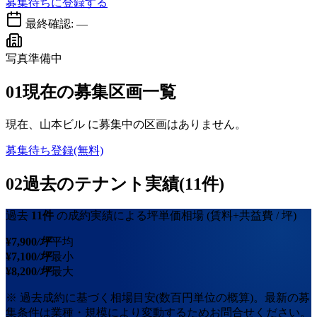
募集待ちに登録する
最終確認:
—
写真準備中
01
現在の募集区画一覧
現在、
山本ビル
に募集中の区画はありません。
募集待ち登録(無料)
02
過去のテナント実績(11件)
過去
11
件
の成約実績による坪単価相場
(賃料+共益費 / 坪)
¥
7,900
/坪
平均
¥
7,100
/坪
最小
¥
8,200
/坪
最大
※ 過去成約に基づく相場目安(数百円単位の概算)。最新の募
集条件は業種・規模により変動するためお問合せください。