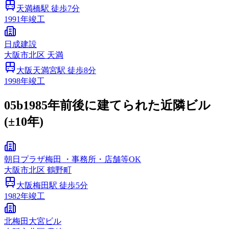
天満橋
駅 徒歩
7
分
1991
年竣工
日成建設
大阪市
北区
天満
大阪天満宮
駅 徒歩
8
分
1998
年竣工
05b
1985年前後に建てられた近隣ビル
(±10年)
朝日プラザ梅田 ・事務所・店舗等OK
大阪市
北区
鶴野町
大阪梅田
駅 徒歩
5
分
1982
年竣工
北梅田大宮ビル