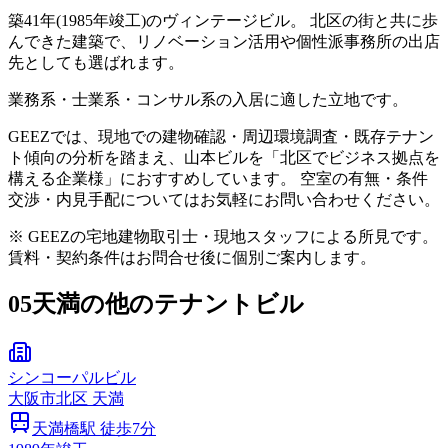
築41年(1985年竣工)のヴィンテージビル。 北区の街と共に歩
んできた建築で、リノベーション活用や個性派事務所の出店
先としても選ばれます。
業務系・士業系・コンサル系の入居に適した立地です。
GEEZでは、現地での建物確認・周辺環境調査・既存テナン
ト傾向の分析を踏まえ、山本ビルを「北区でビジネス拠点を
構える企業様」におすすめしています。 空室の有無・条件
交渉・内見手配についてはお気軽にお問い合わせください。
※ GEEZの宅地建物取引士・現地スタッフによる所見です。
賃料・契約条件はお問合せ後に個別ご案内します。
05
天満の他のテナントビル
シンコーパルビル
大阪市
北区
天満
天満橋
駅 徒歩
7
分