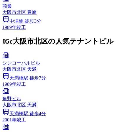
商業
大阪市
北区
豊崎
中津
駅 徒歩
3
分
1989
年竣工
05c
大阪市北区の人気テナントビル
シンコーパルビル
大阪市
北区
天満
天満橋
駅 徒歩
7
分
1989
年竣工
角野ビル
大阪市
北区
天満
天満橋
駅 徒歩
4
分
2001
年竣工