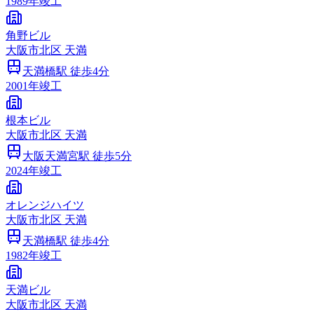
1989
年竣工
角野ビル
大阪市
北区
天満
天満橋
駅 徒歩
4
分
2001
年竣工
根本ビル
大阪市
北区
天満
大阪天満宮
駅 徒歩
5
分
2024
年竣工
オレンジハイツ
大阪市
北区
天満
天満橋
駅 徒歩
4
分
1982
年竣工
天満ビル
大阪市
北区
天満