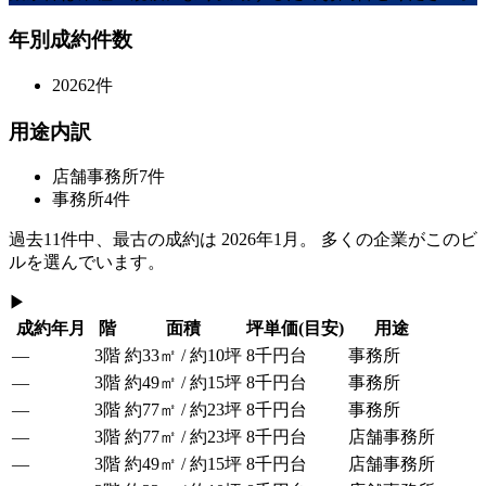
年別成約件数
2026
2
件
用途内訳
店舗事務所
7
件
事務所
4
件
過去
11
件中、最古の成約は
2026年1月
。 多くの企業がこのビ
ルを選んでいます。
▶
成約年月
階
面積
坪単価
(目安)
用途
—
3階
約33㎡ / 約10坪
8千円台
事務所
—
3階
約49㎡ / 約15坪
8千円台
事務所
—
3階
約77㎡ / 約23坪
8千円台
事務所
—
3階
約77㎡ / 約23坪
8千円台
店舗事務所
—
3階
約49㎡ / 約15坪
8千円台
店舗事務所