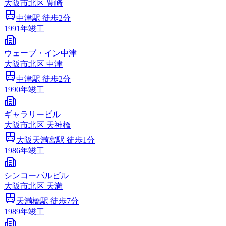
大阪市
北区
豊崎
中津
駅 徒歩
2
分
1991
年竣工
ウェーブ・イン中津
大阪市
北区
中津
中津
駅 徒歩
2
分
1990
年竣工
ギャラリービル
大阪市
北区
天神橋
大阪天満宮
駅 徒歩
1
分
1986
年竣工
シンコーパルビル
大阪市
北区
天満
天満橋
駅 徒歩
7
分
1989
年竣工