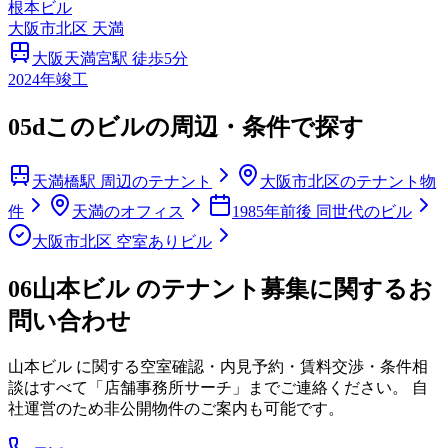
根本ビル
大阪市
北区
天満
大阪天満宮
駅 徒歩
5
分
2024
年竣工
05d
このビルの周辺・条件で探す
天満橋駅 周辺のテナント
大阪市北区のテナント物
件
天満のオフィス
1985年前後 同世代のビル
大阪市北区 空室ありビル
06
山本ビル のテナント募集に関するお
問い合わせ
山本ビル
に関する空室確認・内見予約・賃料交渉・条件相
談はすべて「店舗事務所サーチ」までご連絡ください。 自
社運営のため非公開物件のご案内も可能です。