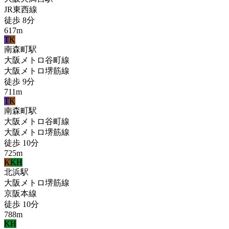
JR東西線
徒歩
8
分
617
m
T
K
南森町
駅
大阪メトロ谷町線
大阪メトロ堺筋線
徒歩
9
分
711
m
T
K
南森町
駅
大阪メトロ谷町線
大阪メトロ堺筋線
徒歩
10
分
725
m
K
KH
北浜
駅
大阪メトロ堺筋線
京阪本線
徒歩
10
分
788
m
KH