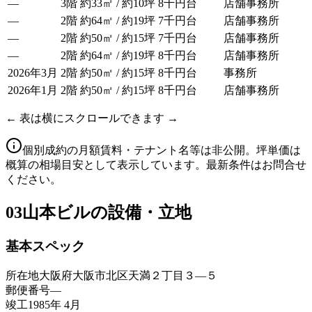
—
3階
約33㎡ / 約10坪
8千円台
店舗事務所
—
2階
約64㎡ / 約19坪
7千円台
店舗事務所
—
2階
約50㎡ / 約15坪
7千円台
店舗事務所
—
2階
約64㎡ / 約19坪
8千円台
店舗事務所
2026年3月
2階
約50㎡ / 約15坪
8千円台
事務所
2026年1月
2階
約50㎡ / 約15坪
8千円台
店舗事務所
← 表は横にスクロールできます →
個別成約の月額賃料・テナント名等は非公開。坪単価は
概算の相場目安として表示しています。最新条件はお問合せ
ください。
03
山本ビルの設備・立地
基本スペック
所在地
大阪府大阪市北区天満２丁目３―５
郵便番号
—
竣工
1985年 4月