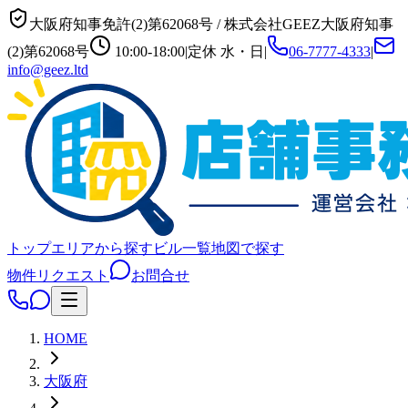
大阪府知事免許(2)第62068号
/
株式会社GEEZ
大阪府知事
(2)第62068号
10:00-18:00
|
定休
水・日
|
06-7777-4333
|
info@geez.ltd
トップ
エリアから探す
ビル一覧
地図で探す
物件リクエスト
お問合せ
HOME
大阪府