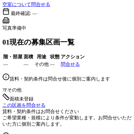
空室について問合せる
最終確認:
—
写真準備中
01
現在の募集区画一覧
階・部屋
面積
用途
状態
アクション
—
—
その他
—
問合せる
賃料・契約条件は問合せ後に個別ご案内します
?F
その他
面積未登録
この区画を問合せる
賃料・契約条件はお問合せください
ご希望業種・規模により条件が変動します。お問合せいただ
いた方に個別ご案内します。