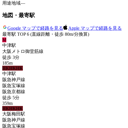
用途地域
—
地図・最寄駅
Google マップで経路を見る
Apple マップで経路を見る
最寄駅 TOP 6
(直線距離・徒歩 80m/分換算)
M
中津
駅
大阪メトロ御堂筋線
徒歩
3
分
185
m
HK
HK
HK
中津
駅
阪急神戸線
阪急宝塚線
阪急京都線
徒歩
5
分
359
m
HK
HK
HK
大阪梅田
駅
阪急神戸線
阪急宝塚線