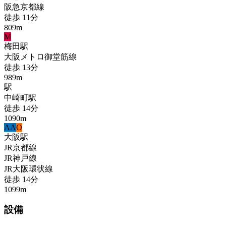
阪急京都線
徒歩
11
分
809
m
M
梅田
駅
大阪メトロ御堂筋線
徒歩
13
分
989
m
駅
中崎町
駅
徒歩
14
分
1090
m
A
A
O
大阪
駅
JR京都線
JR神戸線
JR大阪環状線
徒歩
14
分
1099
m
設備