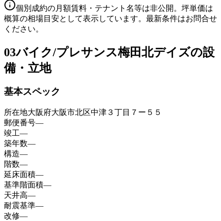
個別成約の月額賃料・テナント名等は非公開。坪単価は
概算の相場目安として表示しています。最新条件はお問合せ
ください。
03
バイク/プレサンス梅田北デイズの設
備・立地
基本スペック
所在地
大阪府大阪市北区中津３丁目７ー５５
郵便番号
—
竣工
—
築年数
—
構造
—
階数
—
延床面積
—
基準階面積
—
天井高
—
耐震基準
—
改修
—