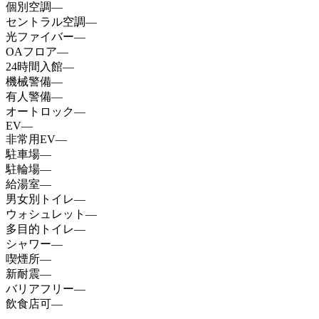
個別空調
—
セントラル空調
—
光ファイバー
—
OAフロア
—
24時間入館
—
機械警備
—
有人警備
—
オートロック
—
EV
—
非常用EV
—
駐車場
—
駐輪場
—
給湯室
—
男女別トイレ
—
ウォシュレット
—
多目的トイレ
—
シャワー
—
喫煙所
—
新耐震
—
バリアフリー
—
飲食店可
—