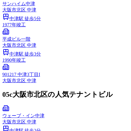
サンハイム中津
大阪市
北区
中津
中津
駅 徒歩
5
分
1977
年竣工
平成ビル一階
大阪市
北区
中津
中津
駅 徒歩
3
分
1990
年竣工
901217 中津3丁目I
大阪市
北区
中津
05c
大阪市北区の人気テナントビル
ウェーブ・イン中津
大阪市
北区
中津
中津
駅 徒歩
2
分