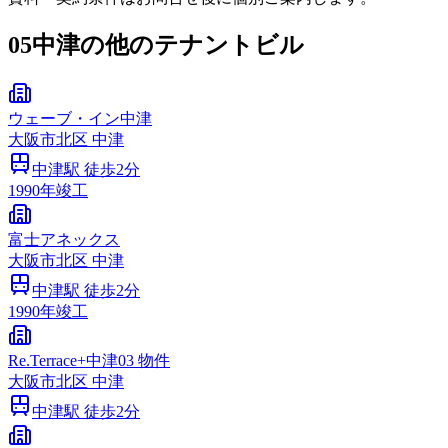
05
中津の他のテナントビル
ウェーブ・イン中津
大阪市
北区
中津
中津
駅 徒歩
2
分
1990
年竣工
富士アネックス
大阪市
北区
中津
中津
駅 徒歩
2
分
1990
年竣工
Re.Terrace+中津03 物件
大阪市
北区
中津
中津
駅 徒歩
2
分