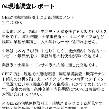
04
現地調査レポート
GEEZ宅地建物取引士による現地コメント
担当: GEEZ
大阪市北区は、梅田・中之島・天満を擁する大阪のビジネス
中枢です。 本社機能・士業事務所・クリエイティブ系など
幅広い業種が集積し、人の流れも一日中途切れません。
中津は北区内でも特に中心駅に近く、徒歩圏内に飲食店・コ
ンビニ・銀行が揃い、業務利用の利便性が高い立地です。
業務系・士業系・コンサル系の入居に適した立地です。
GEEZでは、現地での建物確認・周辺環境調査・既存テナン
ト傾向の分析を踏まえ、バイク/プレサンス梅田北デイズを
「北区でビジネス拠点を構える企業様」におすすめしていま
す。 空室の有無・条件交渉・内見手配についてはお気軽に
お問い合わせください。
※ GEEZの宅地建物取引士・現地スタッフによる所見です。
賃料・契約条件はお問合せ後に個別ご案内します。