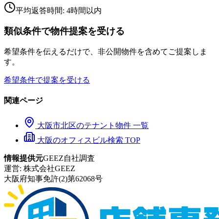
平均返答時間: 4時間以内
類似条件で物件提案を受ける
希望条件を伝えるだけで、非公開物件を含めてご提案しま
す。
希望条件で提案を受ける
関連ページ
大阪市
北区
のテナント物件 一覧
大阪のオフィスビル検索 TOP
情報提供元
GEEZ自社調査
運営:
株式会社GEEZ
大阪府知事免許(2)第62068号