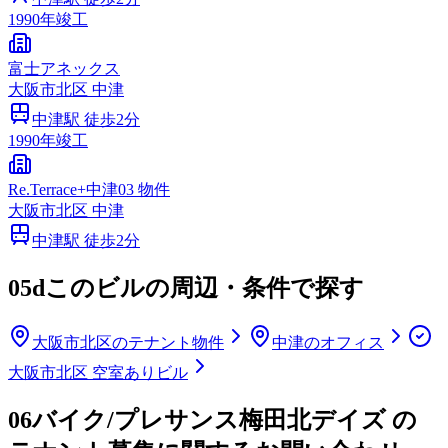
1990
年竣工
富士アネックス
大阪市
北区
中津
中津
駅 徒歩
2
分
1990
年竣工
Re.Terrace+中津03 物件
大阪市
北区
中津
中津
駅 徒歩
2
分
05d
このビルの周辺・条件で探す
大阪市北区のテナント物件
中津のオフィス
大阪市北区 空室ありビル
06
バイク/プレサンス梅田北デイズ の