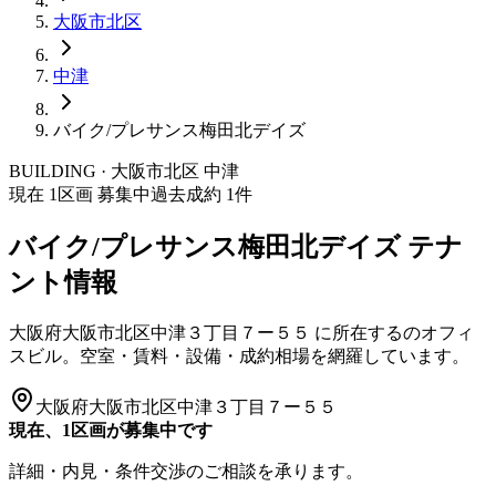
大阪市
北区
中津
バイク/プレサンス梅田北デイズ
BUILDING · 大阪市
北区
中津
現在
1
区画 募集中
過去成約
1
件
バイク/プレサンス梅田北デイズ
テナ
ント情報
大阪府大阪市北区中津３丁目７ー５５
に所在する
のオフィ
スビル。空室・賃料・設備・成約相場を網羅しています。
大阪府大阪市北区中津３丁目７ー５５
現在、1区画が募集中です
詳細・内見・条件交渉のご相談を承ります。