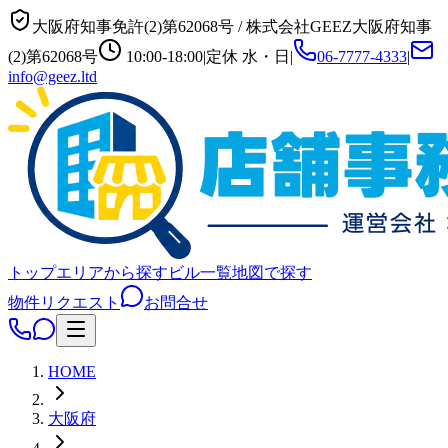
大阪府知事免許(2)第62068号
/
株式会社GEEZ
大阪府知事
(2)第62068号
10:00-18:00
|
定休
水・日
|
06-7777-4333
|
info@geez.ltd
トップ
エリアから探す
ビル一覧
地図で探す
物件リクエスト
お問合せ
HOME
大阪府