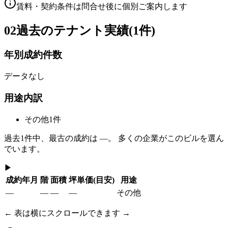
賃料・契約条件は問合せ後に個別ご案内します
02
過去のテナント実績(1件)
年別成約件数
データなし
用途内訳
その他
1
件
過去
1
件中、最古の成約は
—
。 多くの企業がこのビルを選ん
でいます。
▶
成約年月
階
面積
坪単価
(目安)
用途
—
—
—
—
その他
← 表は横にスクロールできます →