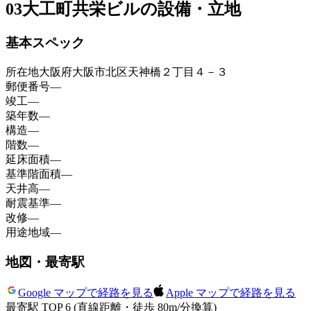
03
大工町共栄ビルの設備・立地
基本スペック
所在地
大阪府大阪市北区天神橋２丁目４－３
郵便番号
—
竣工
—
築年数
—
構造
—
階数
—
延床面積
—
基準階面積
—
天井高
—
耐震基準
—
改修
—
用途地域
—
地図・最寄駅
Google マップで経路を見る
Apple マップで経路を見る
最寄駅 TOP 6
(直線距離・徒歩 80m/分換算)