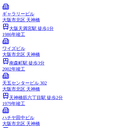
ギャラリービル
大阪市
北区
天神橋
大阪天満宮
駅 徒歩
1
分
1986
年竣工
ワイズビル
大阪市
北区
天神橋
南森町
駅 徒歩
3
分
2002
年竣工
天五センタービル 302
大阪市
北区
天神橋
天神橋筋六丁目
駅 徒歩
2
分
1979
年竣工
ハチヤ田中ビル
大阪市
北区
天神橋