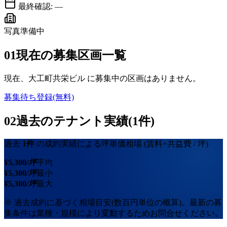
最終確認:
—
写真準備中
01
現在の募集区画一覧
現在、
大工町共栄ビル
に募集中の区画はありません。
募集待ち登録(無料)
02
過去のテナント実績(1件)
過去
1
件
の成約実績による坪単価相場
(賃料+共益費 / 坪)
¥
5,300
/坪
平均
¥
5,300
/坪
最小
¥
5,300
/坪
最大
※ 過去成約に基づく相場目安(数百円単位の概算)。最新の募
集条件は業種・規模により変動するためお問合せください。