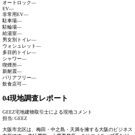
オートロック
—
EV
—
非常用EV
—
駐車場
—
駐輪場
—
給湯室
—
男女別トイレ
—
ウォシュレット
—
多目的トイレ
—
シャワー
—
喫煙所
—
新耐震
—
バリアフリー
—
飲食店可
—
04
現地調査レポート
GEEZ宅地建物取引士による現地コメント
担当: GEEZ
大阪市北区は、梅田・中之島・天満を擁する大阪のビジネス