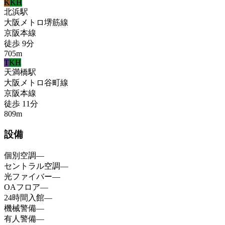
K
KH
北浜
駅
大阪メトロ堺筋線
京阪本線
徒歩
9
分
705
m
T
KH
天満橋
駅
大阪メトロ谷町線
京阪本線
徒歩
11
分
809
m
設備
個別空調
—
セントラル空調
—
光ファイバー
—
OAフロア
—
24時間入館
—
機械警備
—
有人警備
—