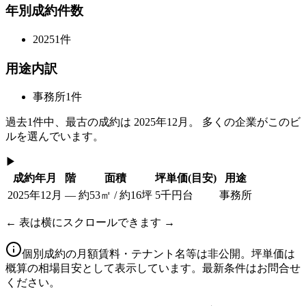
年別成約件数
2025
1
件
用途内訳
事務所
1
件
過去
1
件中、最古の成約は
2025年12月
。 多くの企業がこのビ
ルを選んでいます。
▶
成約年月
階
面積
坪単価
(目安)
用途
2025年12月
—
約53㎡ / 約16坪
5千円台
事務所
← 表は横にスクロールできます →
個別成約の月額賃料・テナント名等は非公開。坪単価は
概算の相場目安として表示しています。最新条件はお問合せ
ください。