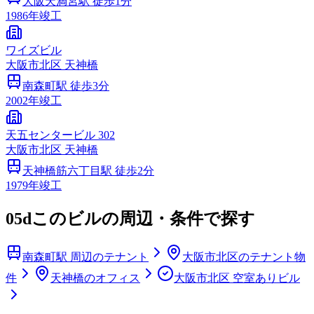
大阪天満宮
駅 徒歩
1
分
1986
年竣工
ワイズビル
大阪市
北区
天神橋
南森町
駅 徒歩
3
分
2002
年竣工
天五センタービル 302
大阪市
北区
天神橋
天神橋筋六丁目
駅 徒歩
2
分
1979
年竣工
05d
このビルの周辺・条件で探す
南森町駅 周辺のテナント
大阪市北区のテナント物
件
天神橋のオフィス
大阪市北区 空室ありビル