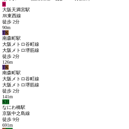
H
大阪天満宮
駅
JR東西線
徒歩
2
分
90
m
T
K
南森町
駅
大阪メトロ谷町線
大阪メトロ堺筋線
徒歩
2
分
126
m
T
K
南森町
駅
大阪メトロ谷町線
大阪メトロ堺筋線
徒歩
2
分
141
m
KH
なにわ橋
駅
京阪中之島線
徒歩
9
分
691
m