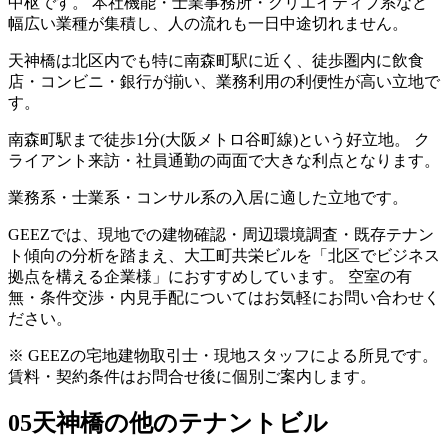
中枢です。 本社機能・士業事務所・クリエイティブ系など
幅広い業種が集積し、人の流れも一日中途切れません。
天神橋は北区内でも特に南森町駅に近く、徒歩圏内に飲食
店・コンビニ・銀行が揃い、業務利用の利便性が高い立地で
す。
南森町駅まで徒歩1分(大阪メトロ谷町線)という好立地。 ク
ライアント来訪・社員通勤の両面で大きな利点となります。
業務系・士業系・コンサル系の入居に適した立地です。
GEEZでは、現地での建物確認・周辺環境調査・既存テナン
ト傾向の分析を踏まえ、大工町共栄ビルを「北区でビジネス
拠点を構える企業様」におすすめしています。 空室の有
無・条件交渉・内見手配についてはお気軽にお問い合わせく
ださい。
※ GEEZの宅地建物取引士・現地スタッフによる所見です。
賃料・契約条件はお問合せ後に個別ご案内します。
05
天神橋の他のテナントビル