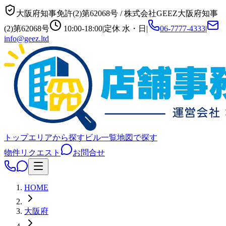
大阪府知事免許(2)第62068号
/
株式会社GEEZ
大阪府知事
(2)第62068号
10:00-18:00
|
定休
水・日
|
06-7777-4333
|
info@geez.ltd
トップ
エリアから探す
ビル一覧
地図で探す
物件リクエスト
お問合せ
HOME
大阪府