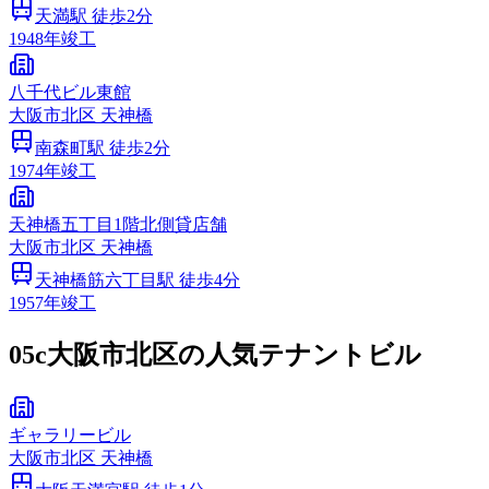
天満
駅 徒歩
2
分
1948
年竣工
八千代ビル東館
大阪市
北区
天神橋
南森町
駅 徒歩
2
分
1974
年竣工
天神橋五丁目1階北側貸店舗
大阪市
北区
天神橋
天神橋筋六丁目
駅 徒歩
4
分
1957
年竣工
05c
大阪市北区の人気テナントビル
ギャラリービル
大阪市
北区
天神橋