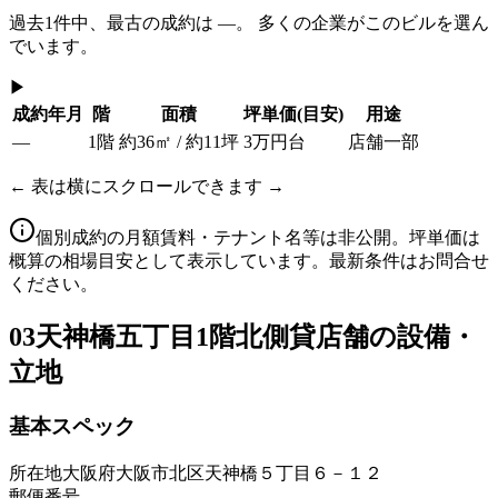
過去
1
件中、最古の成約は
—
。 多くの企業がこのビルを選ん
でいます。
▶
成約年月
階
面積
坪単価
(目安)
用途
—
1階
約36㎡ / 約11坪
3万円台
店舗一部
← 表は横にスクロールできます →
個別成約の月額賃料・テナント名等は非公開。坪単価は
概算の相場目安として表示しています。最新条件はお問合せ
ください。
03
天神橋五丁目1階北側貸店舗の設備・
立地
基本スペック
所在地
大阪府大阪市北区天神橋５丁目６－１２
郵便番号
—