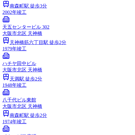
南森町
駅 徒歩
3
分
2002
年竣工
天五センタービル 302
大阪市
北区
天神橋
天神橋筋六丁目
駅 徒歩
2
分
1979
年竣工
ハチヤ田中ビル
大阪市
北区
天神橋
天満
駅 徒歩
2
分
1948
年竣工
八千代ビル東館
大阪市
北区
天神橋
南森町
駅 徒歩
2
分
1974
年竣工