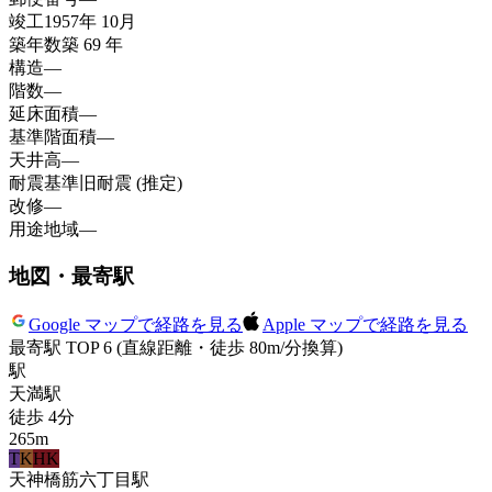
竣工
1957年 10月
築年数
築 69 年
構造
—
階数
—
延床面積
—
基準階面積
—
天井高
—
耐震基準
旧耐震 (推定)
改修
—
用途地域
—
地図・最寄駅
Google マップで経路を見る
Apple マップで経路を見る
最寄駅 TOP 6
(直線距離・徒歩 80m/分換算)
駅
天満
駅
徒歩
4
分
265
m
T
K
HK
天神橋筋六丁目
駅