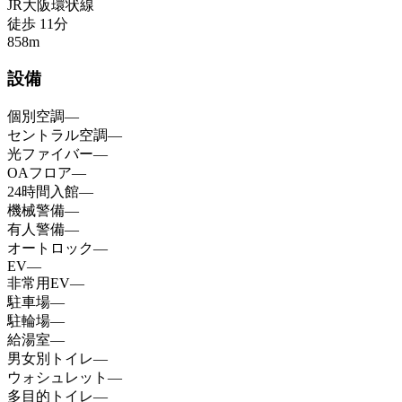
JR大阪環状線
徒歩
11
分
858
m
設備
個別空調
—
セントラル空調
—
光ファイバー
—
OAフロア
—
24時間入館
—
機械警備
—
有人警備
—
オートロック
—
EV
—
非常用EV
—
駐車場
—
駐輪場
—
給湯室
—
男女別トイレ
—
ウォシュレット
—
多目的トイレ
—