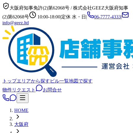
大阪府知事免許(2)第62068号
/
株式会社GEEZ
大阪府知事
(2)第62068号
10:00-18:00
|
定休
水・日
|
06-7777-4333
|
info@geez.ltd
トップ
エリアから探す
ビル一覧
地図で探す
物件リクエスト
お問合せ
HOME
大阪府