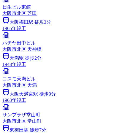
日生ビル東館
大阪市
北区
芝田
大阪梅田
駅 徒歩
3
分
1965
年竣工
ハチヤ田中ビル
大阪市
北区
天神橋
天満
駅 徒歩
2
分
1948
年竣工
コスモ天満ビル
大阪市
北区
天満
大阪天満宮
駅 徒歩
9
分
1963
年竣工
サンプラザ堂山町
大阪市
北区
堂山町
東梅田
駅 徒歩
7
分