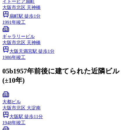
イトーピア扇町
大阪市
北区
天神橋
扇町
駅 徒歩
1
分
1991
年竣工
ギャラリービル
大阪市
北区
天神橋
大阪天満宮
駅 徒歩
1
分
1986
年竣工
05b
1957年前後に建てられた近隣ビル
(±10年)
大都ビル
大阪市
北区
大淀南
大阪
駅 徒歩
11
分
1948
年竣工