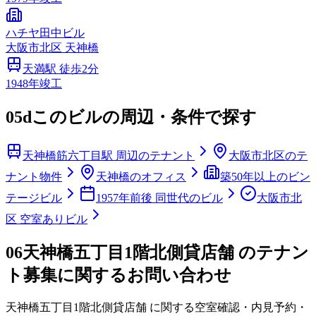
ハチヤ田中ビル
大阪市
北区
天神橋
天満
駅 徒歩
2
分
1948
年竣工
05d
このビルの周辺・条件で探す
天神橋筋六丁目駅 周辺のテナント
大阪市北区のテ
ナント物件
天神橋のオフィス
築50年以上のビン
テージビル
1957年前後 同世代のビル
大阪市北
区 空室ありビル
06
天神橋五丁目1階北側貸店舗 のテナン
ト募集に関するお問い合わせ
天神橋五丁目1階北側貸店舗
に関する空室確認・内見予約・