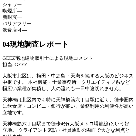
シャワー
—
喫煙所
—
新耐震
—
バリアフリー
—
飲食店可
—
04
現地調査レポート
GEEZ宅地建物取引士による現地コメント
担当: GEEZ
大阪市北区は、梅田・中之島・天満を擁する大阪のビジネス
中枢です。 本社機能・士業事務所・クリエイティブ系など
幅広い業種が集積し、人の流れも一日中途切れません。
天神橋は北区内でも特に天神橋筋六丁目駅に近く、徒歩圏内
に飲食店・コンビニ・銀行が揃い、業務利用の利便性が高い
立地です。
天神橋筋六丁目駅まで徒歩4分(大阪メトロ堺筋線)という好
立地。 クライアント来訪・社員通勤の両面で大きな利点と