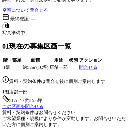
空室について問合せる
最終確認:
—
写真準備中
01
現在の募集区画一覧
階・部屋
面積
用途
状態
アクション
1階
約
52
㎡
(
16
坪)
店舗一部
—
問合せる
賃料・契約条件は問合せ後に個別ご案内します
1階
店舗一部
51.5㎡ / 約15.6坪
この区画を問合せる
賃料・契約条件はお問合せください
ご希望業種・規模により条件が変動します。お問合せいただ
いた方に個別ご案内します。