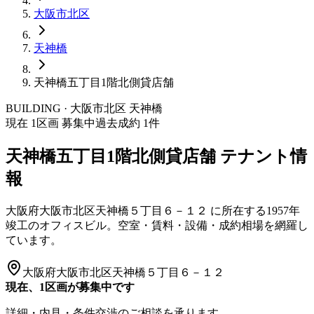
大阪市
北区
天神橋
天神橋五丁目1階北側貸店舗
BUILDING · 大阪市
北区
天神橋
現在
1
区画 募集中
過去成約
1
件
天神橋五丁目1階北側貸店舗
テナント情
報
大阪府大阪市北区天神橋５丁目６－１２
に所在する
1957年
竣工
のオフィスビル。空室・賃料・設備・成約相場を網羅し
ています。
大阪府大阪市北区天神橋５丁目６－１２
現在、1区画が募集中です
詳細・内見・条件交渉のご相談を承ります。