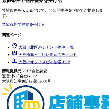
類似条件で物件提案を受ける
希望条件を伝えるだけで、非公開物件を含めてご提案しま
す。
希望条件で提案を受ける
関連ページ
大阪市
北区
のテナント物件 一覧
天神橋筋六丁目
駅周辺のテナント
大阪のオフィスビル検索 TOP
情報提供元
GEEZ自社調査
運営:
株式会社GEEZ
大阪府知事免許(2)第62068号