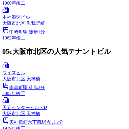
1960
年竣工
本社浪速ビル
大阪市
北区
兎我野町
中崎町
駅 徒歩
1
分
1962
年竣工
05c
大阪市北区の人気テナントビル
ワイズビル
大阪市
北区
天神橋
南森町
駅 徒歩
3
分
2002
年竣工
天五センタービル 302
大阪市
北区
天神橋
天神橋筋六丁目
駅 徒歩
2
分
1979
年竣工