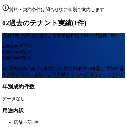
賃料・契約条件は問合せ後に個別ご案内します
02
過去のテナント実績(1件)
過去
1
件
の成約実績による坪単価相場
(賃料+共益費 / 坪)
¥
30,000
/坪
平均
¥
30,000
/坪
最小
¥
30,000
/坪
最大
※ 過去成約に基づく相場目安(数百円単位の概算)。最新の募
集条件は業種・規模により変動するためお問合せください。
年別成約件数
データなし
用途内訳
店舗一部
1
件