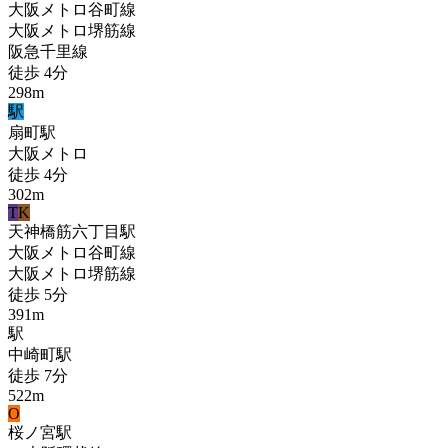
大阪メトロ谷町線
大阪メトロ堺筋線
阪急千里線
徒歩
4
分
298
m
駅
扇町
駅
大阪メトロ
徒歩
4
分
302
m
T
K
天神橋筋六丁目
駅
大阪メトロ谷町線
大阪メトロ堺筋線
徒歩
5
分
391
m
駅
中崎町
駅
徒歩
7
分
522
m
O
桜ノ宮
駅