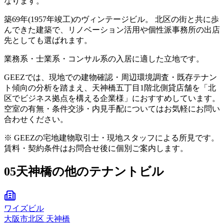
なります。
築69年(1957年竣工)のヴィンテージビル。 北区の街と共に歩
んできた建築で、リノベーション活用や個性派事務所の出店
先としても選ばれます。
業務系・士業系・コンサル系の入居に適した立地です。
GEEZでは、現地での建物確認・周辺環境調査・既存テナン
ト傾向の分析を踏まえ、天神橋五丁目1階北側貸店舗を「北
区でビジネス拠点を構える企業様」におすすめしています。
空室の有無・条件交渉・内見手配についてはお気軽にお問い
合わせください。
※ GEEZの宅地建物取引士・現地スタッフによる所見です。
賃料・契約条件はお問合せ後に個別ご案内します。
05
天神橋の他のテナントビル
ワイズビル
大阪市
北区
天神橋