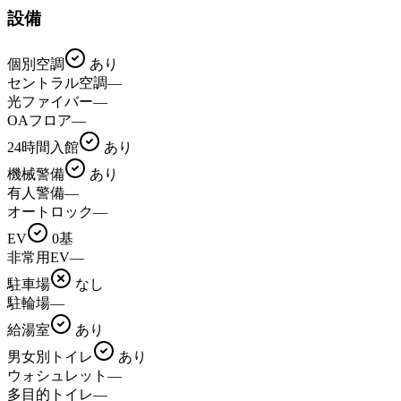
設備
個別空調
あり
セントラル空調
—
光ファイバー
—
OAフロア
—
24時間入館
あり
機械警備
あり
有人警備
—
オートロック
—
EV
0基
非常用EV
—
駐車場
なし
駐輪場
—
給湯室
あり
男女別トイレ
あり
ウォシュレット
—
多目的トイレ
—