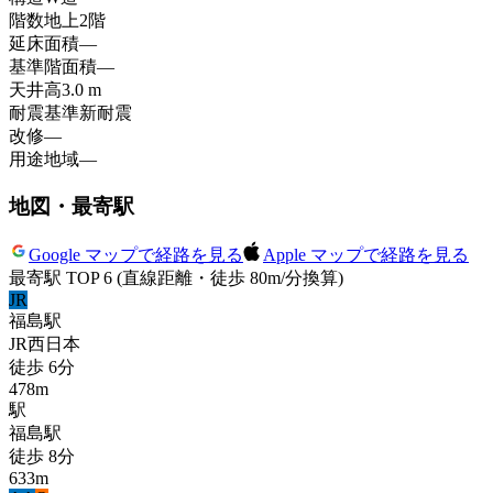
階数
地上2階
延床面積
—
基準階面積
—
天井高
3.0 m
耐震基準
新耐震
改修
—
用途地域
—
地図・最寄駅
Google マップで経路を見る
Apple マップで経路を見る
最寄駅 TOP 6
(直線距離・徒歩 80m/分換算)
JR
福島
駅
JR西日本
徒歩
6
分
478
m
駅
福島
駅
徒歩
8
分
633
m