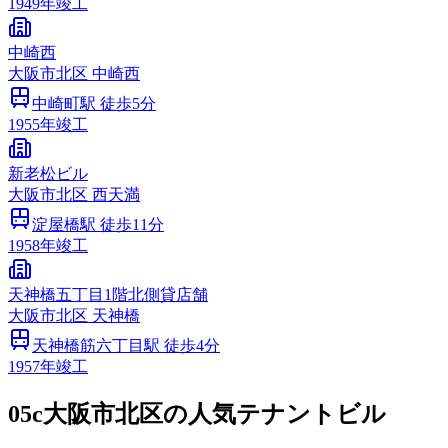
1949
年竣工
中崎西
大阪市
北区
中崎西
中崎町
駅 徒歩
5
分
1955
年竣工
新老松ビル
大阪市
北区
西天満
淀屋橋
駅 徒歩
11
分
1958
年竣工
天神橋五丁目1階北側貸店舗
大阪市
北区
天神橋
天神橋筋六丁目
駅 徒歩
4
分
1957
年竣工
05c
大阪市北区の人気テナントビル