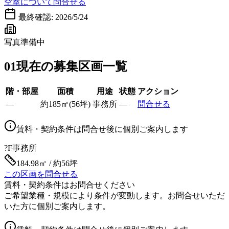
空室について問合せる
最終確認:
2026/5/24
写真準備中
01
現在の募集区画一覧
階・部屋
面積
用途
状態
アクション
—
約
185
㎡
(
56
坪)
事務所
—
問合せる
賃料・契約条件は問合せ後に個別ご案内します
?F
事務所
184.98㎡ / 約56坪
この区画を問合せる
賃料・契約条件はお問合せください
ご希望業種・規模により条件が変動します。お問合せいただ
いた方に個別ご案内します。