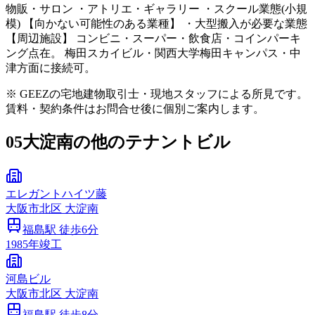
物販・サロン ・アトリエ・ギャラリー ・スクール業態(小規
模) 【向かない可能性のある業種】 ・大型搬入が必要な業態
【周辺施設】 コンビニ・スーパー・飲食店・コインパーキ
ング点在。 梅田スカイビル・関西大学梅田キャンパス・中
津方面に接続可。
※ GEEZの宅地建物取引士・現地スタッフによる所見です。
賃料・契約条件はお問合せ後に個別ご案内します。
05
大淀南の他のテナントビル
エレガントハイツ藤
大阪市
北区
大淀南
福島
駅 徒歩
6
分
1985
年竣工
河島ビル
大阪市
北区
大淀南
福島
駅 徒歩
8
分