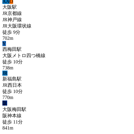
A
A
O
大阪
駅
JR京都線
JR神戸線
JR大阪環状線
徒歩
9
分
702
m
Y
西梅田
駅
大阪メトロ四つ橋線
徒歩
10
分
738
m
JR
新福島
駅
JR西日本
徒歩
10
分
770
m
阪
大阪梅田
駅
阪神本線
徒歩
11
分
841
m