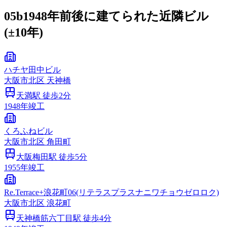
05b
1948年前後に建てられた近隣ビル
(±10年)
ハチヤ田中ビル
大阪市
北区
天神橋
天満
駅 徒歩
2
分
1948
年竣工
くろふねビル
大阪市
北区
角田町
大阪梅田
駅 徒歩
5
分
1955
年竣工
Re.Terrace+浪花町06(リテラスプラスナニワチョウゼロロク)
大阪市
北区
浪花町
天神橋筋六丁目
駅 徒歩
4
分