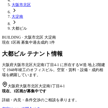
大阪市
北区
大淀南
大都ビル
BUILDING · 大阪市
北区
大淀南
現在
1
区画 募集中
過去成約
1
件
大都ビル
テナント情報
大阪府大阪市北区大淀南1丁目4-1
に所在する
W造
地上2階建
て
1948年竣工
のオフィスビル。空室・賃料・設備・成約相
場を網羅しています。
大阪府大阪市北区大淀南1丁目4-1
現在、1区画が募集中です
詳細・内見・条件交渉のご相談を承ります。