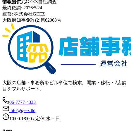
情報提供元
GEEZ自社調査
最終確認:
2026/5/24
運営:
株式会社GEEZ
大阪府知事免許(2)第62068号
大阪の店舗・事務所をビル単位で検索。開業・移転・2店舗
目をフルサポート。
06-7777-4333
info@geez.ltd
10:00-18:00
/ 定休
水・日
Area