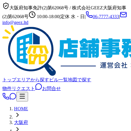
大阪府知事免許(2)第62068号
/
株式会社GEEZ
大阪府知事
(2)第62068号
10:00-18:00
|
定休
水・日
|
06-7777-4333
|
info@geez.ltd
トップ
エリアから探す
ビル一覧
地図で探す
物件リクエスト
お問合せ
HOME
大阪府