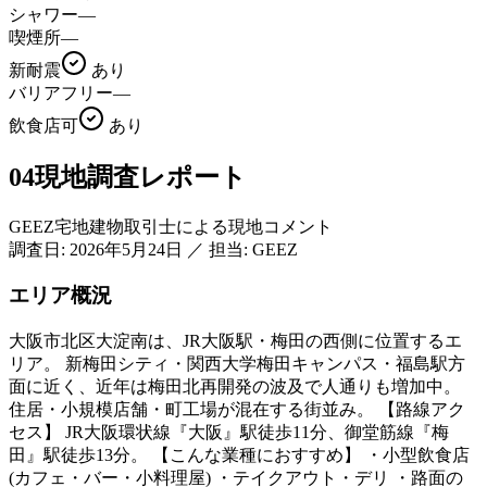
シャワー
—
喫煙所
—
新耐震
あり
バリアフリー
—
飲食店可
あり
04
現地調査レポート
GEEZ宅地建物取引士による現地コメント
調査日:
2026年5月24日
／
担当: GEEZ
エリア概況
大阪市北区大淀南は、JR大阪駅・梅田の西側に位置するエ
リア。 新梅田シティ・関西大学梅田キャンパス・福島駅方
面に近く、近年は梅田北再開発の波及で人通りも増加中。
住居・小規模店舗・町工場が混在する街並み。 【路線アク
セス】 JR大阪環状線『大阪』駅徒歩11分、御堂筋線『梅
田』駅徒歩13分。 【こんな業種におすすめ】 ・小型飲食店
(カフェ・バー・小料理屋) ・テイクアウト・デリ ・路面の