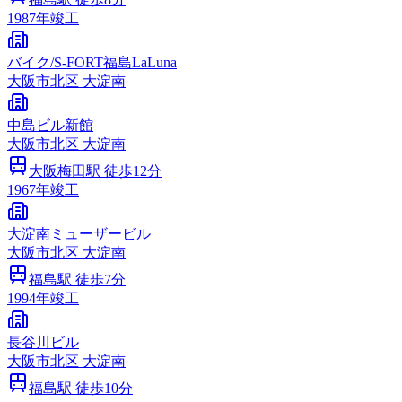
1987
年竣工
バイク/S‐FORT福島LaLuna
大阪市
北区
大淀南
中島ビル新館
大阪市
北区
大淀南
大阪梅田
駅 徒歩
12
分
1967
年竣工
大淀南ミューザービル
大阪市
北区
大淀南
福島
駅 徒歩
7
分
1994
年竣工
長谷川ビル
大阪市
北区
大淀南
福島
駅 徒歩
10
分