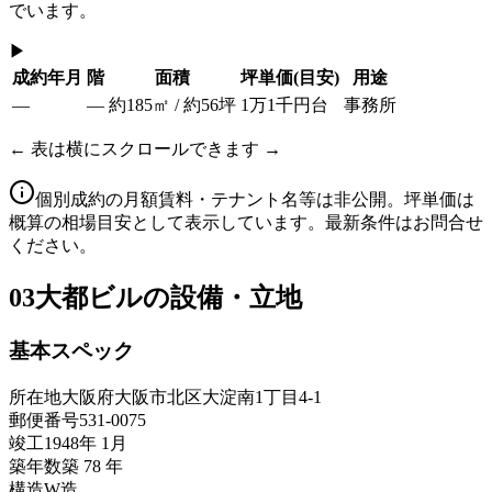
でいます。
▶
成約年月
階
面積
坪単価
(目安)
用途
—
—
約185㎡ / 約56坪
1万1千円台
事務所
← 表は横にスクロールできます →
個別成約の月額賃料・テナント名等は非公開。坪単価は
概算の相場目安として表示しています。最新条件はお問合せ
ください。
03
大都ビルの設備・立地
基本スペック
所在地
大阪府大阪市北区大淀南1丁目4-1
郵便番号
531-0075
竣工
1948年 1月
築年数
築 78 年
構造
W造