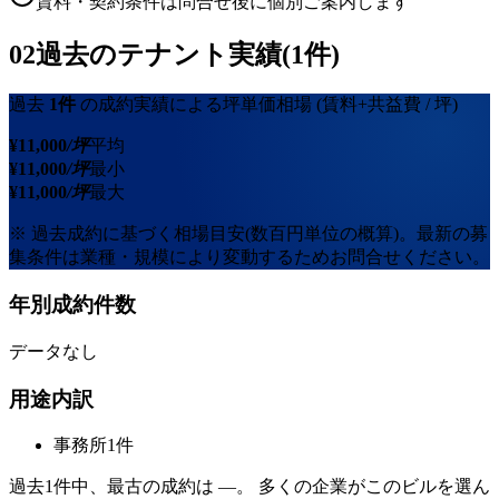
賃料・契約条件は問合せ後に個別ご案内します
02
過去のテナント実績(1件)
過去
1
件
の成約実績による坪単価相場
(賃料+共益費 / 坪)
¥
11,000
/坪
平均
¥
11,000
/坪
最小
¥
11,000
/坪
最大
※ 過去成約に基づく相場目安(数百円単位の概算)。最新の募
集条件は業種・規模により変動するためお問合せください。
年別成約件数
データなし
用途内訳
事務所
1
件
過去
1
件中、最古の成約は
—
。 多くの企業がこのビルを選ん