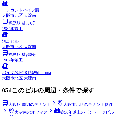
エレガントハイツ藤
大阪市
北区
大淀南
福島
駅 徒歩
6
分
1985
年竣工
河島ビル
大阪市
北区
大淀南
福島
駅 徒歩
8
分
1987
年竣工
バイク/S‐FORT福島LaLuna
大阪市
北区
大淀南
05d
このビルの周辺・条件で探す
大阪駅 周辺のテナント
大阪市北区のテナント物件
大淀南のオフィス
築50年以上のビンテージビル