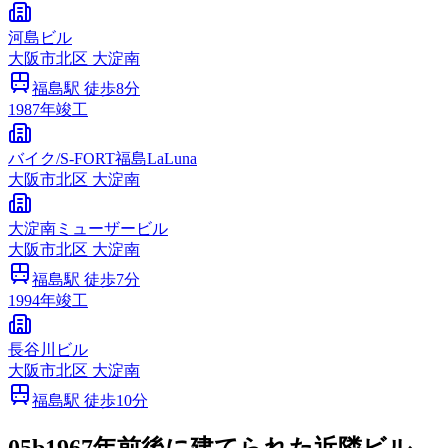
河島ビル
大阪市
北区
大淀南
福島
駅 徒歩
8
分
1987
年竣工
バイク/S‐FORT福島LaLuna
大阪市
北区
大淀南
大淀南ミューザービル
大阪市
北区
大淀南
福島
駅 徒歩
7
分
1994
年竣工
長谷川ビル
大阪市
北区
大淀南
福島
駅 徒歩
10
分