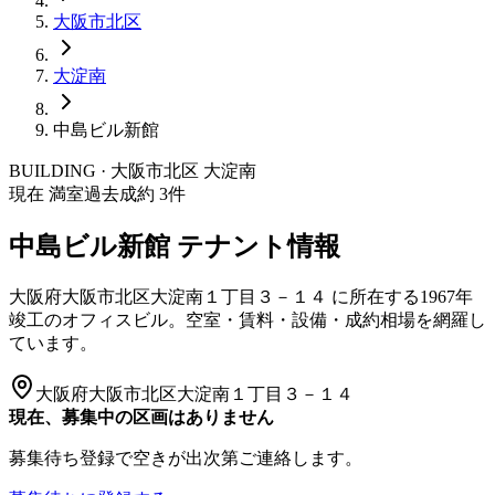
大阪市
北区
大淀南
中島ビル新館
BUILDING · 大阪市
北区
大淀南
現在 満室
過去成約
3
件
中島ビル新館
テナント情報
大阪府大阪市北区大淀南１丁目３－１４
に所在する
1967年
竣工
のオフィスビル。空室・賃料・設備・成約相場を網羅し
ています。
大阪府大阪市北区大淀南１丁目３－１４
現在、募集中の区画はありません
募集待ち登録で空きが出次第ご連絡します。