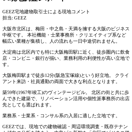
GEEZ宅地建物取引士による現地コメント
担当: GEEZ
大阪市北区は、梅田・中之島・天満を擁する大阪のビジネス
中枢です。 本社機能・士業事務所・クリエイティブ系など
幅広い業種が集積し、人の流れも一日中途切れません。
大淀南は北区内でも特に大阪梅田駅に近く、徒歩圏内に飲食
店・コンビニ・銀行が揃い、業務利用の利便性が高い立地で
す。
大阪梅田駅まで徒歩12分(阪急宝塚線)という好立地。 クライ
アント来訪・社員通勤の両面で大きな利点となります。
築59年(1967年竣工)のヴィンテージビル。 北区の街と共に歩
んできた建築で、リノベーション活用や個性派事務所の出店
先としても選ばれます。
業務系・士業系・コンサル系の入居に適した立地です。
GEEZでは、現地での建物確認・周辺環境調査・既存テナン