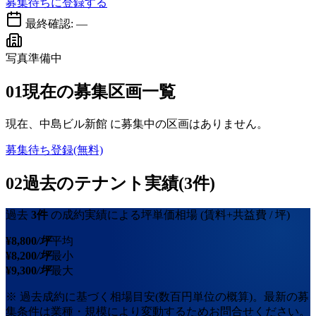
募集待ちに登録する
最終確認:
—
写真準備中
01
現在の募集区画一覧
現在、
中島ビル新館
に募集中の区画はありません。
募集待ち登録(無料)
02
過去のテナント実績(3件)
過去
3
件
の成約実績による坪単価相場
(賃料+共益費 / 坪)
¥
8,800
/坪
平均
¥
8,200
/坪
最小
¥
9,300
/坪
最大
※ 過去成約に基づく相場目安(数百円単位の概算)。最新の募
集条件は業種・規模により変動するためお問合せください。