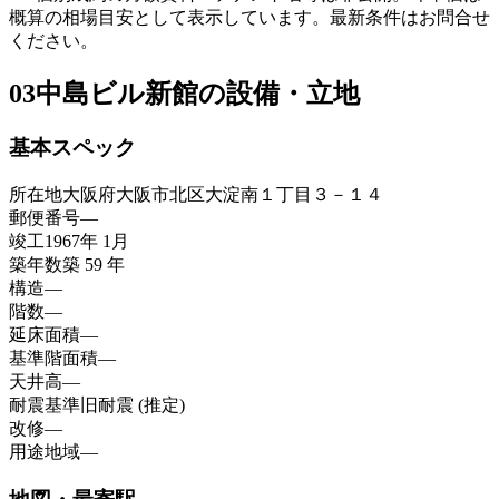
概算の相場目安として表示しています。最新条件はお問合せ
ください。
03
中島ビル新館の設備・立地
基本スペック
所在地
大阪府大阪市北区大淀南１丁目３－１４
郵便番号
—
竣工
1967年 1月
築年数
築 59 年
構造
—
階数
—
延床面積
—
基準階面積
—
天井高
—
耐震基準
旧耐震 (推定)
改修
—
用途地域
—