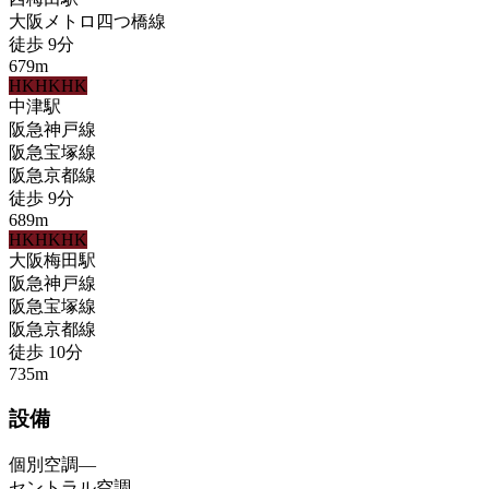
大阪メトロ四つ橋線
徒歩
9
分
679
m
HK
HK
HK
中津
駅
阪急神戸線
阪急宝塚線
阪急京都線
徒歩
9
分
689
m
HK
HK
HK
大阪梅田
駅
阪急神戸線
阪急宝塚線
阪急京都線
徒歩
10
分
735
m
設備
個別空調
—
セントラル空調
—