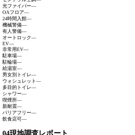
光ファイバー
—
OAフロア
—
24時間入館
—
機械警備
—
有人警備
—
オートロック
—
EV
—
非常用EV
—
駐車場
—
駐輪場
—
給湯室
—
男女別トイレ
—
ウォシュレット
—
多目的トイレ
—
シャワー
—
喫煙所
—
新耐震
—
バリアフリー
—
飲食店可
—
04
現地調査レポート