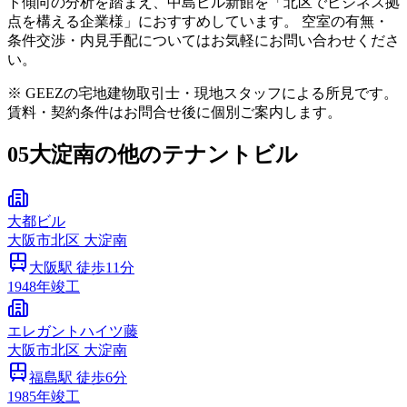
ト傾向の分析を踏まえ、中島ビル新館を「北区でビジネス拠
点を構える企業様」におすすめしています。 空室の有無・
条件交渉・内見手配についてはお気軽にお問い合わせくださ
い。
※ GEEZの宅地建物取引士・現地スタッフによる所見です。
賃料・契約条件はお問合せ後に個別ご案内します。
05
大淀南の他のテナントビル
大都ビル
大阪市
北区
大淀南
大阪
駅 徒歩
11
分
1948
年竣工
エレガントハイツ藤
大阪市
北区
大淀南
福島
駅 徒歩
6
分
1985
年竣工