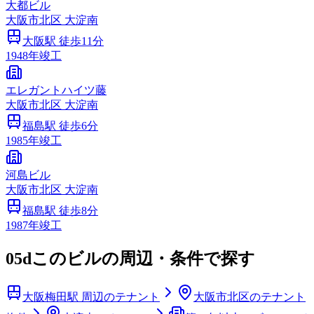
大都ビル
大阪市
北区
大淀南
大阪
駅 徒歩
11
分
1948
年竣工
エレガントハイツ藤
大阪市
北区
大淀南
福島
駅 徒歩
6
分
1985
年竣工
河島ビル
大阪市
北区
大淀南
福島
駅 徒歩
8
分
1987
年竣工
05d
このビルの周辺・条件で探す
大阪梅田駅 周辺のテナント
大阪市北区のテナント