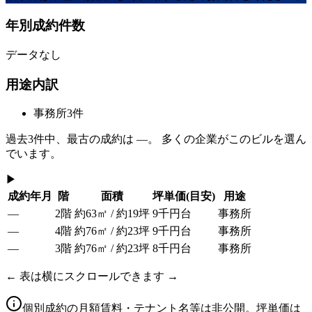
年別成約件数
データなし
用途内訳
事務所
3
件
過去
3
件中、最古の成約は
—
。 多くの企業がこのビルを選ん
でいます。
▶
成約年月
階
面積
坪単価
(目安)
用途
—
2階
約63㎡ / 約19坪
9千円台
事務所
—
4階
約76㎡ / 約23坪
9千円台
事務所
—
3階
約76㎡ / 約23坪
8千円台
事務所
← 表は横にスクロールできます →
個別成約の月額賃料・テナント名等は非公開。坪単価は