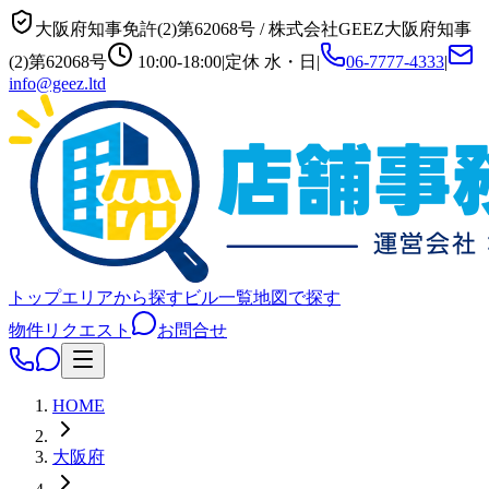
大阪府知事免許(2)第62068号
/
株式会社GEEZ
大阪府知事
(2)第62068号
10:00-18:00
|
定休
水・日
|
06-7777-4333
|
info@geez.ltd
トップ
エリアから探す
ビル一覧
地図で探す
物件リクエスト
お問合せ
HOME
大阪府