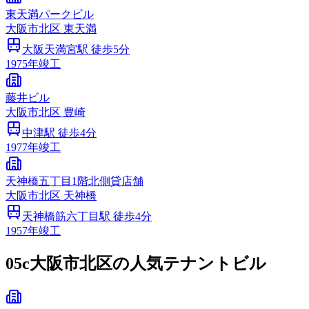
東天満パークビル
大阪市
北区
東天満
大阪天満宮
駅 徒歩
5
分
1975
年竣工
藤井ビル
大阪市
北区
豊崎
中津
駅 徒歩
4
分
1977
年竣工
天神橋五丁目1階北側貸店舗
大阪市
北区
天神橋
天神橋筋六丁目
駅 徒歩
4
分
1957
年竣工
05c
大阪市北区の人気テナントビル