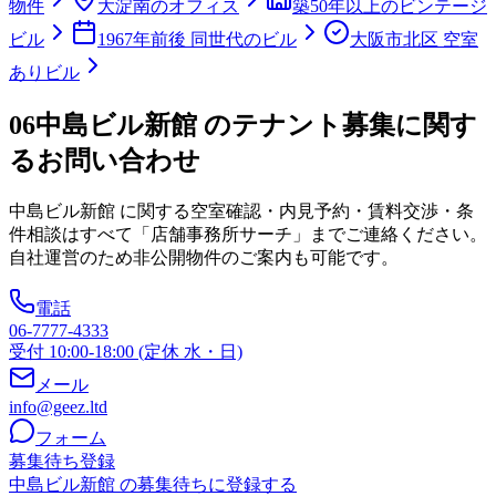
物件
大淀南のオフィス
築50年以上のビンテージ
ビル
1967年前後 同世代のビル
大阪市北区 空室
ありビル
06
中島ビル新館 のテナント募集に関す
るお問い合わせ
中島ビル新館
に関する空室確認・内見予約・賃料交渉・条
件相談はすべて「店舗事務所サーチ」までご連絡ください。
自社運営のため非公開物件のご案内も可能です。
電話
06-7777-4333
受付 10:00-18:00 (定休 水・日)
メール
info@geez.ltd
フォーム
募集待ち登録
中島ビル新館 の募集待ちに登録する