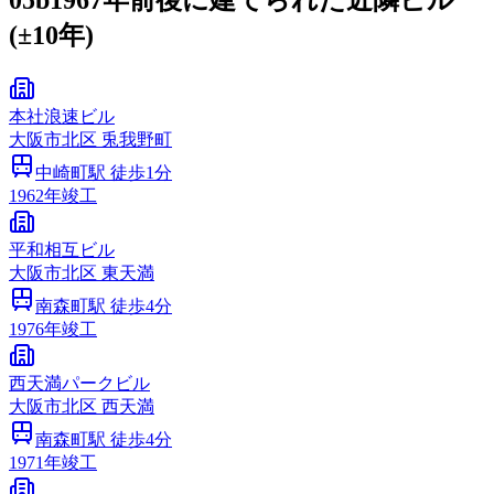
05b
1967年前後に建てられた近隣ビル
(±10年)
本社浪速ビル
大阪市
北区
兎我野町
中崎町
駅 徒歩
1
分
1962
年竣工
平和相互ビル
大阪市
北区
東天満
南森町
駅 徒歩
4
分
1976
年竣工
西天満パークビル
大阪市
北区
西天満
南森町
駅 徒歩
4
分
1971
年竣工