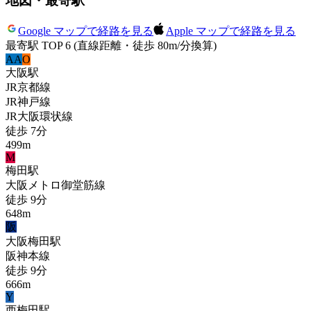
地図・最寄駅
Google マップで経路を見る
Apple マップで経路を見る
最寄駅 TOP 6
(直線距離・徒歩 80m/分換算)
A
A
O
大阪
駅
JR京都線
JR神戸線
JR大阪環状線
徒歩
7
分
499
m
M
梅田
駅
大阪メトロ御堂筋線
徒歩
9
分
648
m
阪
大阪梅田
駅
阪神本線
徒歩
9
分
666
m
Y
西梅田
駅