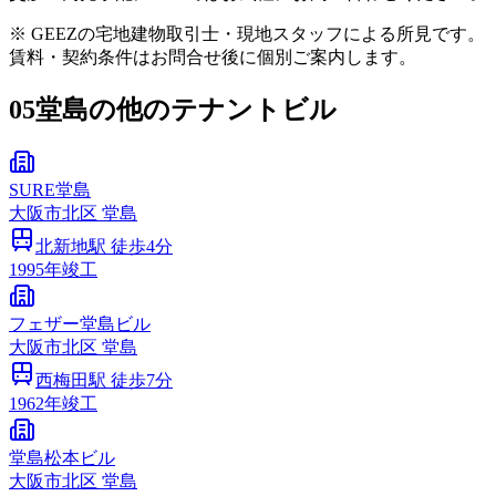
※ GEEZの宅地建物取引士・現地スタッフによる所見です。
賃料・契約条件はお問合せ後に個別ご案内します。
05
堂島の他のテナントビル
SURE堂島
大阪市
北区
堂島
北新地
駅 徒歩
4
分
1995
年竣工
フェザー堂島ビル
大阪市
北区
堂島
西梅田
駅 徒歩
7
分
1962
年竣工
堂島松本ビル
大阪市
北区
堂島