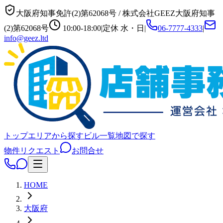
大阪府知事免許(2)第62068号
/
株式会社GEEZ
大阪府知事
(2)第62068号
10:00-18:00
|
定休
水・日
|
06-7777-4333
|
info@geez.ltd
トップ
エリアから探す
ビル一覧
地図で探す
物件リクエスト
お問合せ
HOME
大阪府