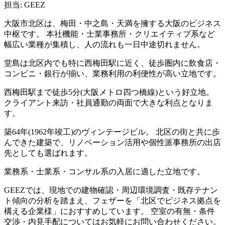
担当: GEEZ
大阪市北区は、梅田・中之島・天満を擁する大阪のビジネス
中枢です。 本社機能・士業事務所・クリエイティブ系など
幅広い業種が集積し、人の流れも一日中途切れません。
堂島は北区内でも特に西梅田駅に近く、徒歩圏内に飲食店・
コンビニ・銀行が揃い、業務利用の利便性が高い立地です。
西梅田駅まで徒歩5分(大阪メトロ四つ橋線)という好立地。
クライアント来訪・社員通勤の両面で大きな利点となりま
す。
築64年(1962年竣工)のヴィンテージビル。 北区の街と共に歩
んできた建築で、リノベーション活用や個性派事務所の出店
先としても選ばれます。
業務系・士業系・コンサル系の入居に適した立地です。
GEEZでは、現地での建物確認・周辺環境調査・既存テナン
ト傾向の分析を踏まえ、フェザーを「北区でビジネス拠点を
構える企業様」におすすめしています。 空室の有無・条件
交渉・内見手配についてはお気軽にお問い合わせください。