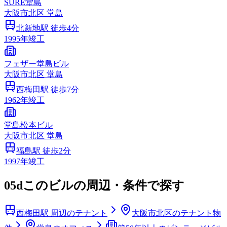
SURE堂島
大阪市
北区
堂島
北新地
駅 徒歩
4
分
1995
年竣工
フェザー堂島ビル
大阪市
北区
堂島
西梅田
駅 徒歩
7
分
1962
年竣工
堂島松本ビル
大阪市
北区
堂島
福島
駅 徒歩
2
分
1997
年竣工
05d
このビルの周辺・条件で探す
西梅田駅 周辺のテナント
大阪市北区のテナント物