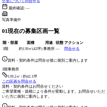
空室について問合せる
最終確認:
—
写真準備中
01
現在の募集区画一覧
階・部屋
面積
用途
状態
アクション
3階
約
139
㎡
(
42
坪)
事務所
—
問合せる
賃料・契約条件は問合せ後に個別ご案内します
3階
事務所
139.2㎡ / 約42.1坪
この区画を問合せる
賃料・契約条件はお問合せください
ご希望業種・規模により条件が変動します。お問合せいただ
いた方に個別ご案内します。