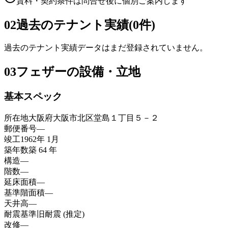
賃料・契約条件は問合せ後に個別ご案内します
02
過去のテナント実績(0件)
過去のテナント実績データはまだ登録されていません。
03
フェザーの設備・立地
基本スペック
所在地
大阪府大阪市北区堂島１丁目５－２
郵便番号
—
竣工
1962年 1月
築年数
築 64 年
構造
—
階数
—
延床面積
—
基準階面積
—
天井高
—
耐震基準
旧耐震 (推定)
改修
—