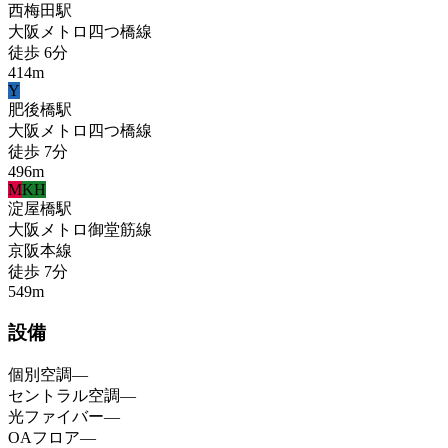
西梅田
駅
大阪メトロ四つ橋線
徒歩
6
分
414
m
Y
肥後橋
駅
大阪メトロ四つ橋線
徒歩
7
分
496
m
M
KH
淀屋橋
駅
大阪メトロ御堂筋線
京阪本線
徒歩
7
分
549
m
設備
個別空調
—
セントラル空調
—
光ファイバー
—
OAフロア
—