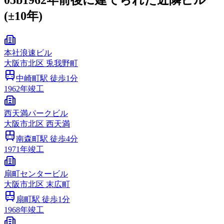
05b
1962年前後に建てられた近隣ビル
(±10年)
本社浪速ビル
大阪市
北区
兎我野町
中崎町
駅 徒歩
1
分
1962
年竣工
西天満パークビル
大阪市
北区
西天満
南森町
駅 徒歩
4
分
1971
年竣工
扇町センタービル
大阪市
北区
末広町
扇町
駅 徒歩
1
分
1968
年竣工