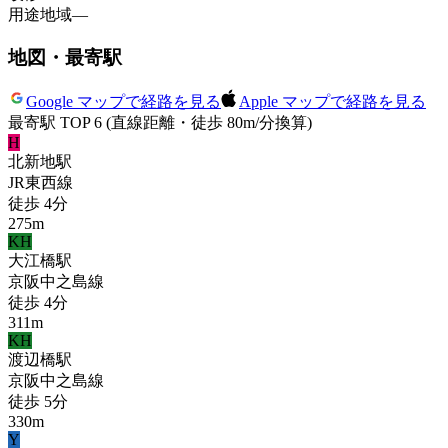
用途地域
—
地図・最寄駅
Google マップで経路を見る
Apple マップで経路を見る
最寄駅 TOP 6
(直線距離・徒歩 80m/分換算)
H
北新地
駅
JR東西線
徒歩
4
分
275
m
KH
大江橋
駅
京阪中之島線
徒歩
4
分
311
m
KH
渡辺橋
駅
京阪中之島線
徒歩
5
分
330
m
Y