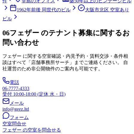
件
堂島のオフィス
築50年以上のビンテージビル
1962年前後 同世代のビル
大阪市北区 空室あり
ビル
06
フェザー のテナント募集に関するお
問い合わせ
フェザー
に関する空室確認・内見予約・賃料交渉・条件相
談はすべて「店舗事務所サーチ」までご連絡ください。 自
社運営のため非公開物件のご案内も可能です。
電話
06-7777-4333
受付 10:00-18:00 (定休 水・日)
メール
info@geez.ltd
フォーム
空室問合せ
フェザー の空室を問合せる