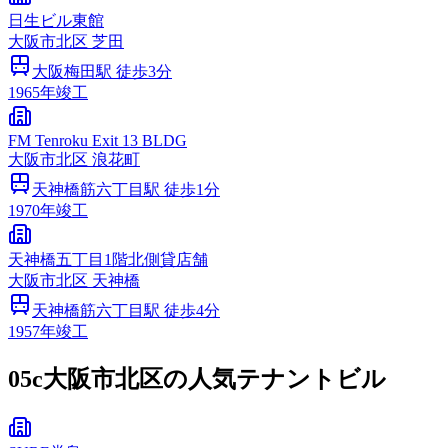
日生ビル東館
大阪市
北区
芝田
大阪梅田
駅 徒歩
3
分
1965
年竣工
FM Tenroku Exit 13 BLDG
大阪市
北区
浪花町
天神橋筋六丁目
駅 徒歩
1
分
1970
年竣工
天神橋五丁目1階北側貸店舗
大阪市
北区
天神橋
天神橋筋六丁目
駅 徒歩
4
分
1957
年竣工
05c
大阪市北区の人気テナントビル