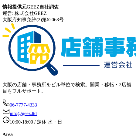
情報提供元
GEEZ自社調査
運営:
株式会社GEEZ
大阪府知事免許(2)第62068号
大阪の店舗・事務所をビル単位で検索。開業・移転・2店舗
目をフルサポート。
06-7777-4333
info@geez.ltd
10:00-18:00
/ 定休
水・日
Area