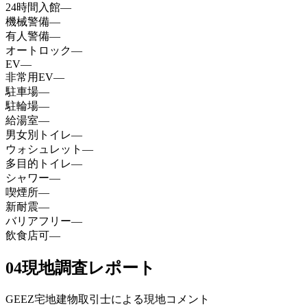
24時間入館
—
機械警備
—
有人警備
—
オートロック
—
EV
—
非常用EV
—
駐車場
—
駐輪場
—
給湯室
—
男女別トイレ
—
ウォシュレット
—
多目的トイレ
—
シャワー
—
喫煙所
—
新耐震
—
バリアフリー
—
飲食店可
—
04
現地調査レポート
GEEZ宅地建物取引士による現地コメント