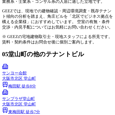
業務系・士業系・コンサル系の入居に適した立地です。
GEEZでは、現地での建物確認・周辺環境調査・既存テナン
ト傾向の分析を踏まえ、角庄ビルを「北区でビジネス拠点を
構える企業様」におすすめしています。 空室の有無・条件
交渉・内見手配についてはお気軽にお問い合わせください。
※ GEEZの宅地建物取引士・現地スタッフによる所見です。
賃料・契約条件はお問合せ後に個別ご案内します。
05
堂山町の他のテナントビル
サンヨー会館
大阪市
北区
堂山町
梅田
駅 徒歩
8
分
サンプラザ堂山町
大阪市
北区
堂山町
東梅田
駅 徒歩
7
分