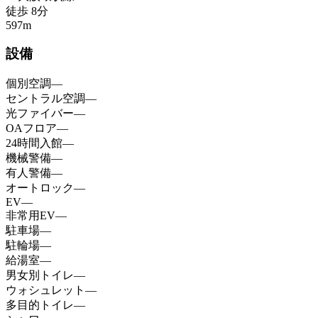
徒歩
8
分
597
m
設備
個別空調
—
セントラル空調
—
光ファイバー
—
OAフロア
—
24時間入館
—
機械警備
—
有人警備
—
オートロック
—
EV
—
非常用EV
—
駐車場
—
駐輪場
—
給湯室
—
男女別トイレ
—
ウォシュレット
—
多目的トイレ
—