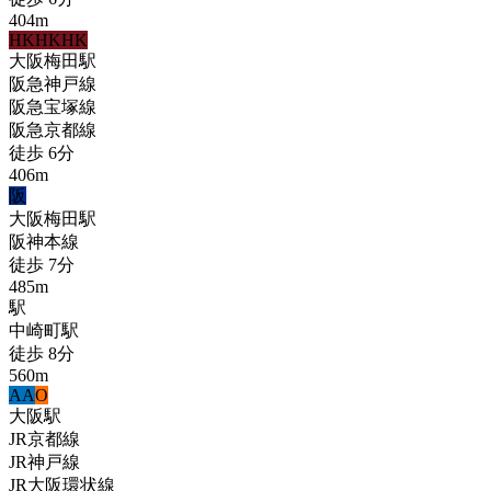
404
m
HK
HK
HK
大阪梅田
駅
阪急神戸線
阪急宝塚線
阪急京都線
徒歩
6
分
406
m
阪
大阪梅田
駅
阪神本線
徒歩
7
分
485
m
駅
中崎町
駅
徒歩
8
分
560
m
A
A
O
大阪
駅
JR京都線
JR神戸線
JR大阪環状線