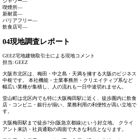
シャワー
—
喫煙所
—
新耐震
—
バリアフリー
—
飲食店可
—
04
現地調査レポート
GEEZ宅地建物取引士による現地コメント
担当: GEEZ
大阪市北区は、梅田・中之島・天満を擁する大阪のビジネス
中枢です。 本社機能・士業事務所・クリエイティブ系など
幅広い業種が集積し、人の流れも一日中途切れません。
堂山町は北区内でも特に大阪梅田駅に近く、徒歩圏内に飲食
店・コンビニ・銀行が揃い、業務利用の利便性が高い立地で
す。
大阪梅田駅まで徒歩7分(阪急京都線)という好立地。 クライ
アント来訪・社員通勤の両面で大きな利点となります。