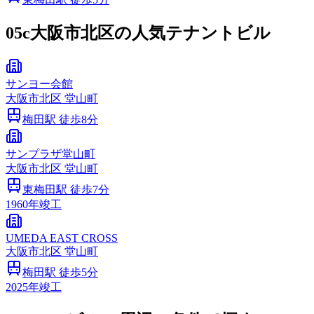
05c
大阪市北区の人気テナントビル
サンヨー会館
大阪市
北区
堂山町
梅田
駅 徒歩
8
分
サンプラザ堂山町
大阪市
北区
堂山町
東梅田
駅 徒歩
7
分
1960
年竣工
UMEDA EAST CROSS
大阪市
北区
堂山町
梅田
駅 徒歩
5
分
2025
年竣工