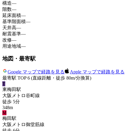
構造
—
階数
—
延床面積
—
基準階面積
—
天井高
—
耐震基準
—
改修
—
用途地域
—
地図・最寄駅
Google マップで経路を見る
Apple マップで経路を見る
最寄駅 TOP 6
(直線距離・徒歩 80m/分換算)
T
東梅田
駅
大阪メトロ谷町線
徒歩
5
分
348
m
M
梅田
駅
大阪メトロ御堂筋線
徒歩
6
分