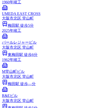
1960
年竣工
UMEDA EAST CROSS
大阪市
北区
堂山町
梅田
駅 徒歩
5
分
2025
年竣工
パールレジャービル
大阪市
北区
堂山町
東梅田
駅 徒歩
6
分
1962
年竣工
M堂山町ビル
大阪市
北区
堂山町
梅田
駅 徒歩
—
分
R&Eビル
大阪市
北区
堂山町
東梅田
駅 徒歩
5
分