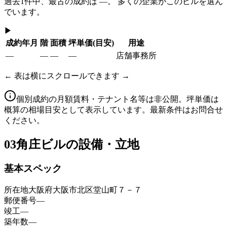
過去
1
件中、最古の成約は
—
。 多くの企業がこのビルを選ん
でいます。
▶
成約年月
階
面積
坪単価
(目安)
用途
—
—
—
—
店舗事務所
← 表は横にスクロールできます →
個別成約の月額賃料・テナント名等は非公開。坪単価は
概算の相場目安として表示しています。最新条件はお問合せ
ください。
03
角庄ビルの設備・立地
基本スペック
所在地
大阪府大阪市北区堂山町７－７
郵便番号
—
竣工
—
築年数
—