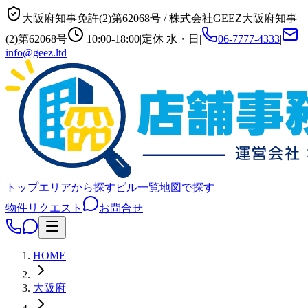
大阪府知事免許(2)第62068号
/
株式会社GEEZ
大阪府知事
(2)第62068号
10:00-18:00
|
定休
水・日
|
06-7777-4333
|
info@geez.ltd
トップ
エリアから探す
ビル一覧
地図で探す
物件リクエスト
お問合せ
HOME
大阪府