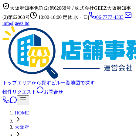
大阪府知事免許(2)第62068号
/
株式会社GEEZ
大阪府知事
(2)第62068号
10:00-18:00
|
定休
水・日
|
06-7777-4333
|
info@geez.ltd
トップ
エリアから探す
ビル一覧
地図で探す
物件リクエスト
お問合せ
HOME
大阪府