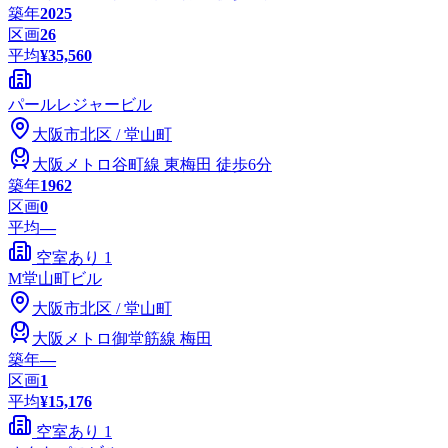
築年
2025
区画
26
平均
¥35,560
パールレジャービル
大阪市
北区
/
堂山町
大阪メトロ谷町線
東梅田
徒歩6分
築年
1962
区画
0
平均
—
空室あり
1
M堂山町ビル
大阪市
北区
/
堂山町
大阪メトロ御堂筋線
梅田
築年
―
区画
1
平均
¥15,176
空室あり
1