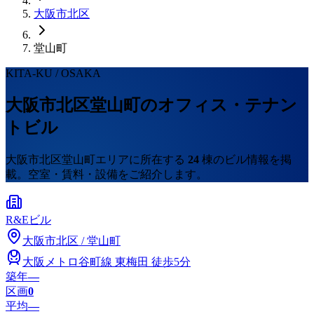
大阪市
北区
堂山町
KITA-KU
/ OSAKA
大阪市
北区
堂山町
のオフィス・テナン
トビル
大阪市
北区
堂山町
エリアに所在する
24
棟のビル情報を掲
載。空室・賃料・設備をご紹介します。
R&Eビル
大阪市
北区
/
堂山町
大阪メトロ谷町線
東梅田
徒歩5分
築年
―
区画
0
平均
—