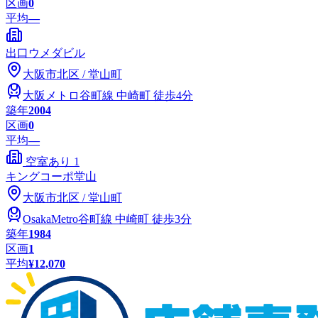
区画
0
平均
—
出口ウメダビル
大阪市
北区
/
堂山町
大阪メトロ谷町線
中崎町
徒歩4分
築年
2004
区画
0
平均
—
空室あり
1
キングコーポ堂山
大阪市
北区
/
堂山町
OsakaMetro谷町線
中崎町
徒歩3分
築年
1984
区画
1
平均
¥12,070