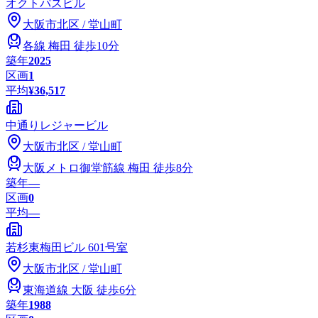
オクトパスビル
大阪市
北区
/
堂山町
各線
梅田
徒歩10分
築年
2025
区画
1
平均
¥36,517
中通りレジャービル
大阪市
北区
/
堂山町
大阪メトロ御堂筋線
梅田
徒歩8分
築年
―
区画
0
平均
—
若杉東梅田ビル 601号室
大阪市
北区
/
堂山町
東海道線
大阪
徒歩6分
築年
1988