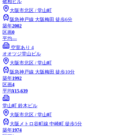
敬相ビル
大阪市
北区
/
堂山町
阪急神戸線
大阪梅田
徒歩6分
築年
2002
区画
0
平均
—
空室あり
4
オオツジ堂山ビル
大阪市
北区
/
堂山町
阪急神戸線
大阪梅田
徒歩10分
築年
1992
区画
4
平均
¥15,639
堂山町 鈴木ビル
大阪市
北区
/
堂山町
大阪メトロ谷町線
中崎町
徒歩5分
築年
1974