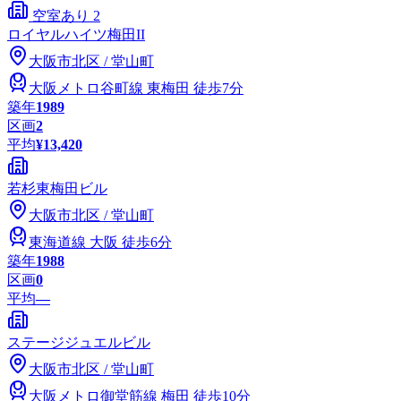
空室あり
2
ロイヤルハイツ梅田II
大阪市
北区
/
堂山町
大阪メトロ谷町線
東梅田
徒歩7分
築年
1989
区画
2
平均
¥13,420
若杉東梅田ビル
大阪市
北区
/
堂山町
東海道線
大阪
徒歩6分
築年
1988
区画
0
平均
—
ステージジュエルビル
大阪市
北区
/
堂山町
大阪メトロ御堂筋線
梅田
徒歩10分