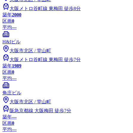
大阪メトロ谷町線
東梅田
徒歩8分
築年
2000
区画
0
平均
—
H&Iビル
大阪市
北区
/
堂山町
大阪メトロ谷町線
東梅田
徒歩7分
築年
1989
区画
0
平均
—
角庄ビル
大阪市
北区
/
堂山町
阪急京都線
大阪梅田
徒歩7分
築年
―
区画
0
平均
—