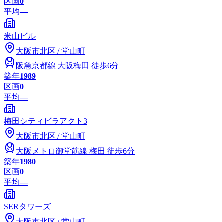
区画
0
平均
—
米山ビル
大阪市
北区
/
堂山町
阪急京都線
大阪梅田
徒歩6分
築年
1989
区画
0
平均
—
梅田シティビラアクト3
大阪市
北区
/
堂山町
大阪メトロ御堂筋線
梅田
徒歩6分
築年
1980
区画
0
平均
—
SERタワーズ
大阪市
北区
/
堂山町