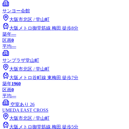
サンヨー会館
大阪市
北区
/
堂山町
大阪メトロ御堂筋線
梅田
徒歩8分
築年
―
区画
0
平均
—
サンプラザ堂山町
大阪市
北区
/
堂山町
大阪メトロ谷町線
東梅田
徒歩7分
築年
1960
区画
0
平均
—
空室あり
26
UMEDA EAST CROSS
大阪市
北区
/
堂山町
大阪メトロ御堂筋線
梅田
徒歩5分