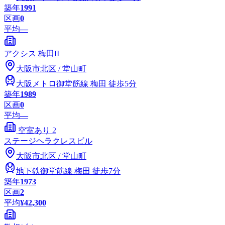
築年
1991
区画
0
平均
—
アクシス 梅田II
大阪市
北区
/
堂山町
大阪メトロ御堂筋線
梅田
徒歩5分
築年
1989
区画
0
平均
—
空室あり
2
ステージヘラクレスビル
大阪市
北区
/
堂山町
地下鉄御堂筋線
梅田
徒歩7分
築年
1973
区画
2
平均
¥42,300