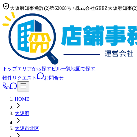
大阪府知事免許(2)第62068号
/
株式会社GEEZ
大阪府知事(2)
トップ
エリアから探す
ビル一覧
地図で探す
物件リクエスト
お問合せ
HOME
大阪府
大阪市
北区