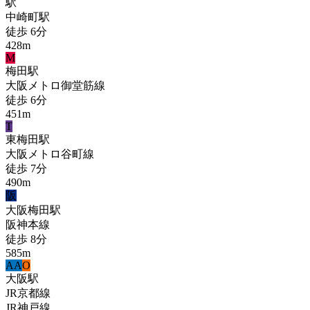
駅
中崎町
駅
徒歩
6
分
428
m
M
梅田
駅
大阪メトロ御堂筋線
徒歩
6
分
451
m
T
東梅田
駅
大阪メトロ谷町線
徒歩
7
分
490
m
阪
大阪梅田
駅
阪神本線
徒歩
8
分
585
m
A
A
O
大阪
駅
JR京都線
JR神戸線