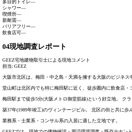
多目的トイレ
—
シャワー
—
喫煙所
—
新耐震
—
バリアフリー
—
飲食店可
—
04
現地調査レポート
GEEZ宅地建物取引士による現地コメント
担当: GEEZ
大阪市北区は、梅田・中之島・天満を擁する大阪のビジネス
堂山町は北区内でも特に梅田駅に近く、徒歩圏内に飲食店・
梅田駅まで徒歩5分(大阪メトロ御堂筋線)という好立地。 
築37年(1989年竣工)のヴィンテージビル。 北区の街と
業務系・士業系・コンサル系の入居に適した立地です。
GEEZでは、現地での建物確認・周辺環境調査・既存テナン