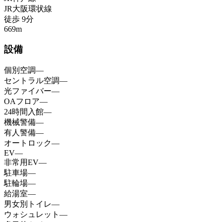
JR大阪環状線
徒歩
9
分
669
m
設備
個別空調
—
セントラル空調
—
光ファイバー
—
OAフロア
—
24時間入館
—
機械警備
—
有人警備
—
オートロック
—
EV
—
非常用EV
—
駐車場
—
駐輪場
—
給湯室
—
男女別トイレ
—
ウォシュレット
—