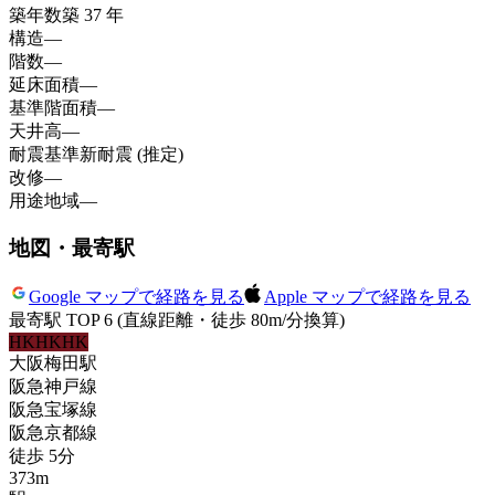
築年数
築 37 年
構造
—
階数
—
延床面積
—
基準階面積
—
天井高
—
耐震基準
新耐震 (推定)
改修
—
用途地域
—
地図・最寄駅
Google マップで経路を見る
Apple マップで経路を見る
最寄駅 TOP 6
(直線距離・徒歩 80m/分換算)
HK
HK
HK
大阪梅田
駅
阪急神戸線
阪急宝塚線
阪急京都線
徒歩
5
分
373
m