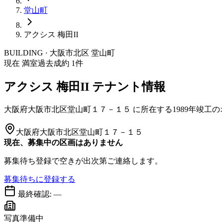
堂山町
アクシス 梅田II
BUILDING · 大阪市
北区
堂山町
現在 満室
過去成約
1
件
アクシス 梅田II
テナント情報
大阪府大阪市北区堂山町１７－１５
に所在する
1989年竣工
の
大阪府大阪市北区堂山町１７－１５
現在、募集中の区画はありません
募集待ち登録で空きが出次第ご連絡します。
募集待ちに登録する
最終確認:
—
写真準備中