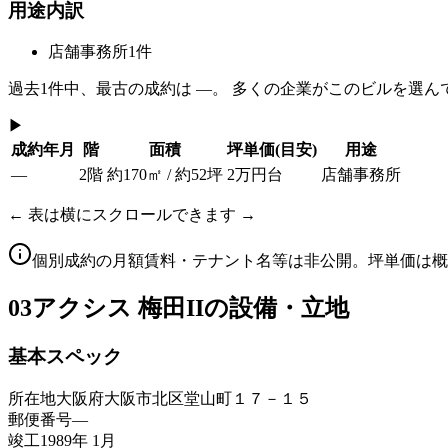
用途内訳
店舗事務所
1
件
過去
1
件中、最古の成約は
—
。 多くの企業がこのビルを選ん
▶
成約年月
階
面積
坪単価
(目安)
用途
—
2階
約170㎡ / 約52坪
2万円台
店舗事務所
← 表は横にスクロールできます →
個別成約の月額賃料・テナント名等は非公開。坪単価は概
03
アクシス 梅田IIの設備・立地
基本スペック
所在地
大阪府大阪市北区堂山町１７－１５
郵便番号
—
竣工
1989年 1月