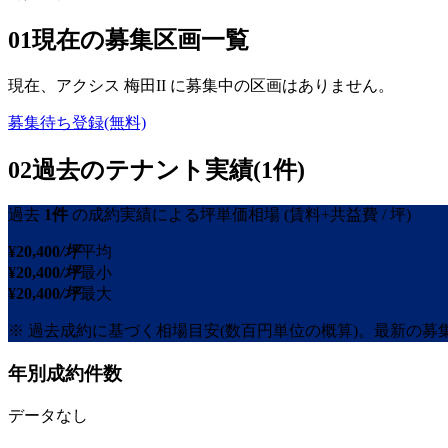
01
現在の募集区画一覧
現在、
アクシス 梅田II
に募集中の区画はありません。
募集待ち登録(無料)
02
過去のテナント実績(1件)
過去
1
件
の成約実績による坪単価相場
(賃料+共益費 / 坪)
¥
20,400
/坪
平均
¥
20,400
/坪
最小
¥
20,400
/坪
最大
※ 過去成約に基づく相場目安(数百円単位の概算)。最新の
年別成約件数
データなし