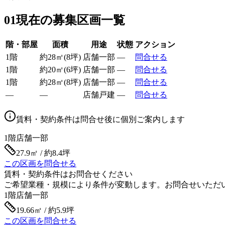
01
現在の募集区画一覧
階・部屋
面積
用途
状態
アクション
1階
約
28
㎡
(
8
坪)
店舗一部
—
問合せる
1階
約
20
㎡
(
6
坪)
店舗一部
—
問合せる
1階
約
28
㎡
(
8
坪)
店舗一部
—
問合せる
—
—
店舗戸建
—
問合せる
賃料・契約条件は問合せ後に個別ご案内します
1階
店舗一部
27.9㎡ / 約8.4坪
この区画を問合せる
賃料・契約条件はお問合せください
ご希望業種・規模により条件が変動します。お問合せいただ
1階
店舗一部
19.66㎡ / 約5.9坪
この区画を問合せる