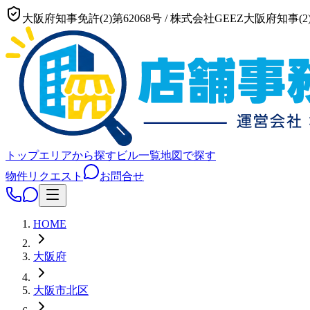
大阪府知事免許(2)第62068号
/
株式会社GEEZ
大阪府知事(2)
トップ
エリアから探す
ビル一覧
地図で探す
物件リクエスト
お問合せ
HOME
大阪府
大阪市
北区