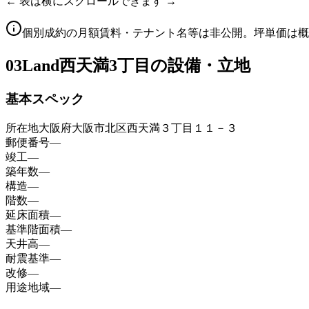
← 表は横にスクロールできます →
個別成約の月額賃料・テナント名等は非公開。坪単価は概
03
Land西天満3丁目の設備・立地
基本スペック
所在地
大阪府大阪市北区西天満３丁目１１－３
郵便番号
—
竣工
—
築年数
—
構造
—
階数
—
延床面積
—
基準階面積
—
天井高
—
耐震基準
—
改修
—
用途地域
—