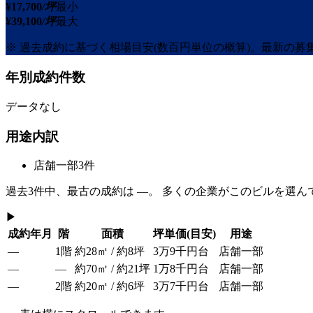
¥
17,700
/坪
最小
¥
39,100
/坪
最大
※ 過去成約に基づく相場目安(数百円単位の概算)。最新の
年別成約件数
データなし
用途内訳
店舗一部
3
件
過去
3
件中、最古の成約は
—
。 多くの企業がこのビルを選ん
▶
成約年月
階
面積
坪単価
(目安)
用途
—
1階
約28㎡ / 約8坪
3万9千円台
店舗一部
—
—
約70㎡ / 約21坪
1万8千円台
店舗一部
—
2階
約20㎡ / 約6坪
3万7千円台
店舗一部