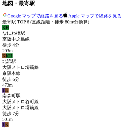
地図・最寄駅
Google マップで経路を見る
Apple マップで経路を見る
最寄駅 TOP 6
(直線距離・徒歩 80m/分換算)
KH
なにわ橋
駅
京阪中之島線
徒歩
4
分
293
m
K
KH
北浜
駅
大阪メトロ堺筋線
京阪本線
徒歩
6
分
473
m
T
K
南森町
駅
大阪メトロ谷町線
大阪メトロ堺筋線
徒歩
7
分
501
m
T
K