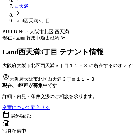
西天満
Land西天満3丁目
BUILDING · 大阪市
北区
西天満
現在
4
区画 募集中
過去成約
3
件
Land西天満3丁目
テナント情報
大阪府大阪市北区西天満３丁目１１－３
に所在する
のオフィ
大阪府大阪市北区西天満３丁目１１－３
現在、4区画が募集中です
詳細・内見・条件交渉のご相談を承ります。
空室について問合せる
最終確認:
—
写真準備中