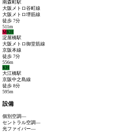
南森町
駅
大阪メトロ谷町線
大阪メトロ堺筋線
徒歩
7
分
511
m
M
KH
淀屋橋
駅
大阪メトロ御堂筋線
京阪本線
徒歩
7
分
556
m
KH
大江橋
駅
京阪中之島線
徒歩
8
分
595
m
設備
個別空調
—
セントラル空調
—
光ファイバー
—