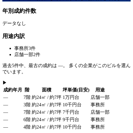
年別成約件数
データなし
用途内訳
事務所
3
件
店舗一部
2
件
過去
5
件中、最古の成約は
—
。 多くの企業がこのビルを選ん
でいます。
▶
成約年月
階
面積
坪単価
(目安)
用途
—
7階
約24㎡ / 約7坪
1万円台
店舗一部
—
3階
約24㎡ / 約7坪
10千円台
事務所
—
7階
約24㎡ / 約7坪
7千円台
店舗一部
—
6階
約24㎡ / 約7坪
9千円台
事務所
—
4階
約24㎡ / 約7坪
10千円台
事務所