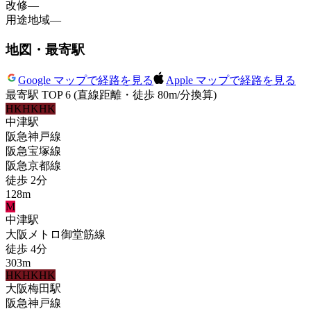
改修
—
用途地域
—
地図・最寄駅
Google マップで経路を見る
Apple マップで経路を見る
最寄駅 TOP 6
(直線距離・徒歩 80m/分換算)
HK
HK
HK
中津
駅
阪急神戸線
阪急宝塚線
阪急京都線
徒歩
2
分
128
m
M
中津
駅
大阪メトロ御堂筋線
徒歩
4
分
303
m
HK
HK
HK
大阪梅田
駅
阪急神戸線