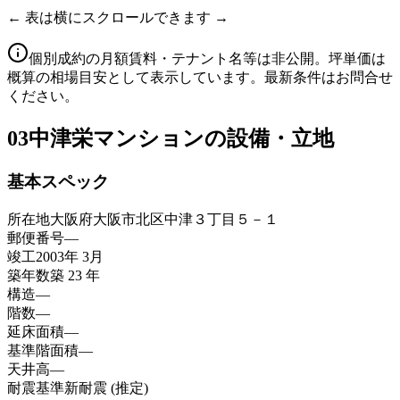
← 表は横にスクロールできます →
個別成約の月額賃料・テナント名等は非公開。坪単価は
概算の相場目安として表示しています。最新条件はお問合せ
ください。
03
中津栄マンションの設備・立地
基本スペック
所在地
大阪府大阪市北区中津３丁目５－１
郵便番号
—
竣工
2003年 3月
築年数
築 23 年
構造
—
階数
—
延床面積
—
基準階面積
—
天井高
—
耐震基準
新耐震 (推定)