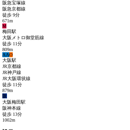
阪急宝塚線
阪急京都線
徒歩
9
分
671
m
M
梅田
駅
大阪メトロ御堂筋線
徒歩
11
分
809
m
A
A
O
大阪
駅
JR京都線
JR神戸線
JR大阪環状線
徒歩
11
分
879
m
阪
大阪梅田
駅
阪神本線
徒歩
13
分
1002
m