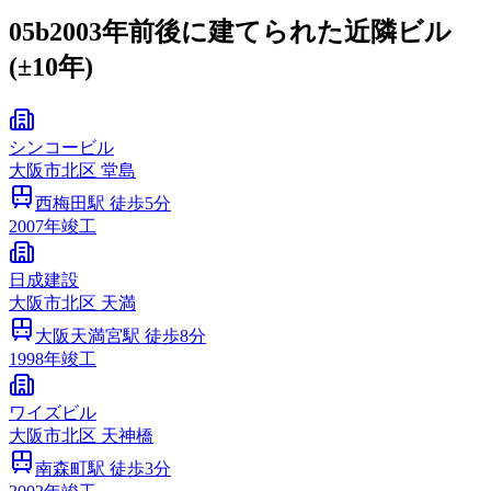
05b
2003年前後に建てられた近隣ビル
(±10年)
シンコービル
大阪市
北区
堂島
西梅田
駅 徒歩
5
分
2007
年竣工
日成建設
大阪市
北区
天満
大阪天満宮
駅 徒歩
8
分
1998
年竣工
ワイズビル
大阪市
北区
天神橋
南森町
駅 徒歩
3
分