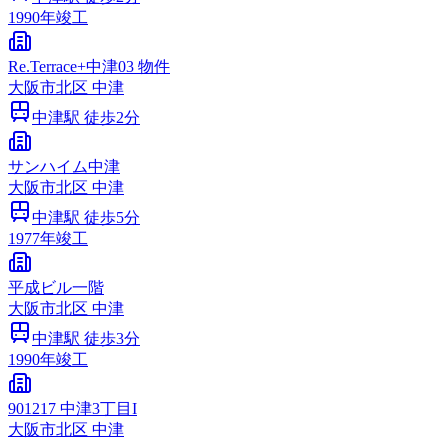
1990
年竣工
Re.Terrace+中津03 物件
大阪市
北区
中津
中津
駅 徒歩
2
分
サンハイム中津
大阪市
北区
中津
中津
駅 徒歩
5
分
1977
年竣工
平成ビル一階
大阪市
北区
中津
中津
駅 徒歩
3
分
1990
年竣工
901217 中津3丁目I
大阪市
北区
中津