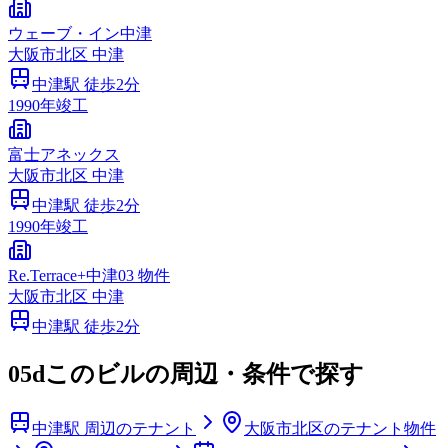
ウェーブ・イン中津
大阪市
北区
中津
中津
駅 徒歩
2
分
1990
年竣工
富士アネックス
大阪市
北区
中津
中津
駅 徒歩
2
分
1990
年竣工
Re.Terrace+中津03 物件
大阪市
北区
中津
中津
駅 徒歩
2
分
05d
このビルの周辺・条件で探す
中津駅 周辺のテナント
大阪市北区のテナント物件