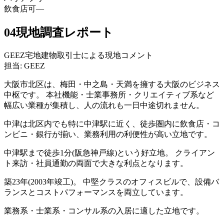
飲食店可
—
04
現地調査レポート
GEEZ宅地建物取引士による現地コメント
担当: GEEZ
大阪市北区は、梅田・中之島・天満を擁する大阪のビジネス
中枢です。 本社機能・士業事務所・クリエイティブ系など
幅広い業種が集積し、人の流れも一日中途切れません。
中津は北区内でも特に中津駅に近く、徒歩圏内に飲食店・コ
ンビニ・銀行が揃い、業務利用の利便性が高い立地です。
中津駅まで徒歩1分(阪急神戸線)という好立地。 クライアン
ト来訪・社員通勤の両面で大きな利点となります。
築23年(2003年竣工)。 中堅クラスのオフィスビルで、設備バ
ランスとコストパフォーマンスを両立しています。
業務系・士業系・コンサル系の入居に適した立地です。