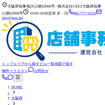
大阪府知事免許(2)第62068号
/
株式会社GEEZ
大阪府知事
(2)第62068号
10:00-18:00
|
定休
水・日
|
06-7777-4333
|
info@geez.ltd
トップ
エリアから探す
ビル一覧
地図で探す
物件リクエスト
お問合せ
HOME
大阪府