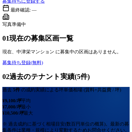
募集待ちに登録する
最終確認:
—
写真準備中
01
現在の募集区画一覧
現在、
中津栄マンション
に募集中の区画はありません。
募集待ち登録(無料)
02
過去のテナント実績(5件)
過去
5
件
の成約実績による坪単価相場
(賃料+共益費 / 坪)
¥
9,100
/坪
平均
¥
7,000
/坪
最小
¥
10,500
/坪
最大
※ 過去成約に基づく相場目安(数百円単位の概算)。最新の募
集条件は業種・規模により変動するためお問合せください。