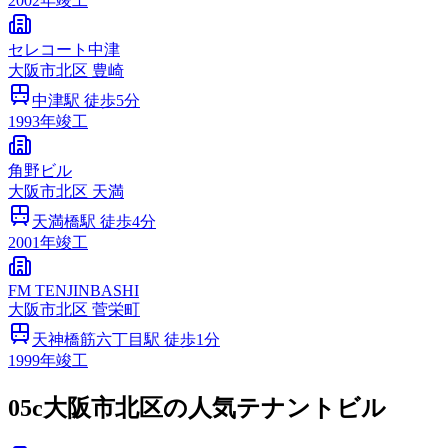
2002
年竣工
セレコート中津
大阪市
北区
豊崎
中津
駅 徒歩
5
分
1993
年竣工
角野ビル
大阪市
北区
天満
天満橋
駅 徒歩
4
分
2001
年竣工
FM TENJINBASHI
大阪市
北区
菅栄町
天神橋筋六丁目
駅 徒歩
1
分
1999
年竣工
05c
大阪市北区の人気テナントビル