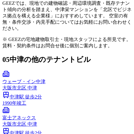
GEEZでは、現地での建物確認・周辺環境調査・既存テナン
ト傾向の分析を踏まえ、中津栄マンションを「北区でビジネ
ス拠点を構える企業様」におすすめしています。 空室の有
無・条件交渉・内見手配についてはお気軽にお問い合わせく
ださい。
※ GEEZの宅地建物取引士・現地スタッフによる所見です。
賃料・契約条件はお問合せ後に個別ご案内します。
05
中津の他のテナントビル
ウェーブ・イン中津
大阪市
北区
中津
中津
駅 徒歩
2
分
1990
年竣工
富士アネックス
大阪市
北区
中津
中津
駅 徒歩
2
分