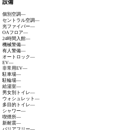
設備
個別空調
—
セントラル空調
—
光ファイバー
—
OAフロア
—
24時間入館
—
機械警備
—
有人警備
—
オートロック
—
EV
—
非常用EV
—
駐車場
—
駐輪場
—
給湯室
—
男女別トイレ
—
ウォシュレット
—
多目的トイレ
—
シャワー
—
喫煙所
—
新耐震
—
バリアフリー
—