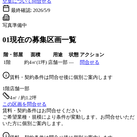
空室について問合せる
最終確認:
2026/5/9
写真準備中
01
現在の募集区画一覧
階・部屋
面積
用途
状態
アクション
1階
約
4
㎡
(
1
坪)
店舗一部
—
問合せる
賃料・契約条件は問合せ後に個別ご案内します
1階
店舗一部
4㎡ / 約1.2坪
この区画を問合せる
賃料・契約条件はお問合せください
ご希望業種・規模により条件が変動します。お問合せいただ
いた方に個別ご案内します。