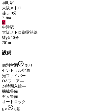
扇町
駅
大阪メトロ
徒歩
9
分
718
m
M
中津
駅
大阪メトロ御堂筋線
徒歩
10
分
761
m
設備
個別空調
あり
セントラル空調
—
光ファイバー
—
OAフロア
—
24時間入館
—
機械警備
—
有人警備
—
オートロック
—
EV
0基