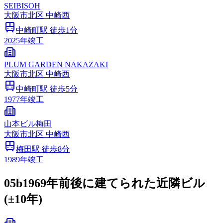
SEIBISOH
大阪市
北区
中崎西
中崎町
駅 徒歩
1
分
2025
年竣工
PLUM GARDEN NAKAZAKI
大阪市
北区
中崎西
中崎町
駅 徒歩
5
分
1977
年竣工
山本ビル梅田
大阪市
北区
中崎西
梅田
駅 徒歩
8
分
1989
年竣工
05b
1969年前後に建てられた近隣ビル
(±10年)