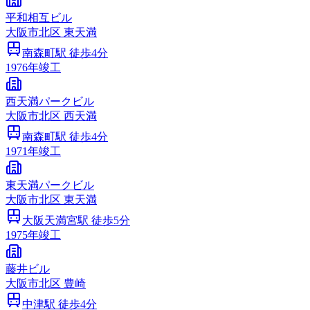
平和相互ビル
大阪市
北区
東天満
南森町
駅 徒歩
4
分
1976
年竣工
西天満パークビル
大阪市
北区
西天満
南森町
駅 徒歩
4
分
1971
年竣工
東天満パークビル
大阪市
北区
東天満
大阪天満宮
駅 徒歩
5
分
1975
年竣工
藤井ビル
大阪市
北区
豊崎
中津
駅 徒歩
4
分