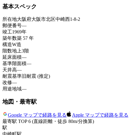
基本スペック
所在地
大阪府大阪市北区中崎西1-8-2
郵便番号
—
竣工
1969年
築年数
築 57 年
構造
W造
階数
地上3階
延床面積
—
基準階面積
—
天井高
—
耐震基準
旧耐震 (推定)
改修
—
用途地域
—
地図・最寄駅
Google マップで経路を見る
Apple マップで経路を見る
最寄駅 TOP 6
(直線距離・徒歩 80m/分換算)
駅
中崎町
駅