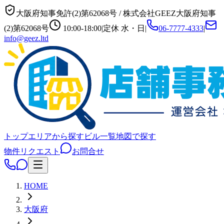
大阪府知事免許(2)第62068号
/
株式会社GEEZ
大阪府知事
(2)第62068号
10:00-18:00
|
定休
水・日
|
06-7777-4333
|
info@geez.ltd
トップ
エリアから探す
ビル一覧
地図で探す
物件リクエスト
お問合せ
HOME
大阪府