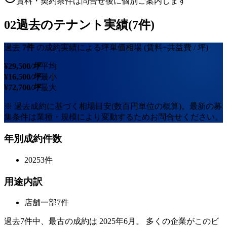
賃料・契約条件は問合せ後に個別ご案内します
02
過去のテナント実績(7件)
過去
7
件
の成約実績による坪単価相場
(賃料+共益費 / 坪)
¥
29,500
/坪
平均
¥
16,500
/坪
最小
¥
72,700
/坪
最大
※ 過去成約に基づく相場目安(数百円単位の概算)。最新の募
集条件は業種・規模により変動するためお問合せください。
年別成約件数
2025
3
件
用途内訳
店舗一部
7
件
過去
7
件中、最古の成約は
2025年6月
。 多くの企業がこのビ