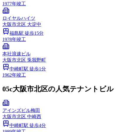
1977
年竣工
ロイヤルハイツ
大阪市
北区
大淀中
福島
駅 徒歩
15
分
1978
年竣工
本社浪速ビル
大阪市
北区
兎我野町
中崎町
駅 徒歩
1
分
1962
年竣工
05c
大阪市北区の人気テナントビル
アインズビル梅田
大阪市
北区
中崎西
中崎町
駅 徒歩
4
分
1989
年竣工