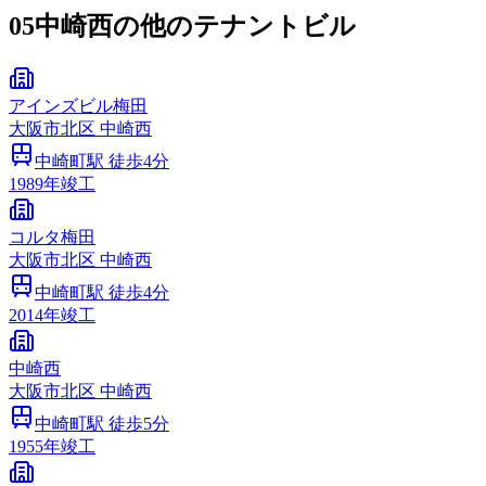
05
中崎西の他のテナントビル
アインズビル梅田
大阪市
北区
中崎西
中崎町
駅 徒歩
4
分
1989
年竣工
コルタ梅田
大阪市
北区
中崎西
中崎町
駅 徒歩
4
分
2014
年竣工
中崎西
大阪市
北区
中崎西
中崎町
駅 徒歩
5
分
1955
年竣工