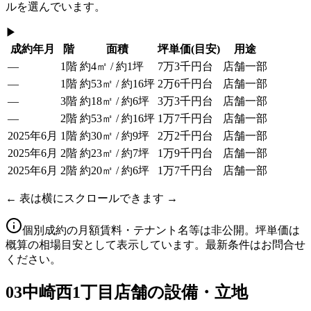
ルを選んでいます。
▶
成約年月
階
面積
坪単価
(目安)
用途
—
1階
約4㎡ / 約1坪
7万3千円台
店舗一部
—
1階
約53㎡ / 約16坪
2万6千円台
店舗一部
—
3階
約18㎡ / 約6坪
3万3千円台
店舗一部
—
2階
約53㎡ / 約16坪
1万7千円台
店舗一部
2025年6月
1階
約30㎡ / 約9坪
2万2千円台
店舗一部
2025年6月
2階
約23㎡ / 約7坪
1万9千円台
店舗一部
2025年6月
2階
約20㎡ / 約6坪
1万7千円台
店舗一部
← 表は横にスクロールできます →
個別成約の月額賃料・テナント名等は非公開。坪単価は
概算の相場目安として表示しています。最新条件はお問合せ
ください。
03
中崎西1丁目店舗の設備・立地