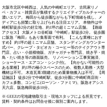
大阪市北区中崎西は、人気の中崎町エリア。 古民家リノ
ベ・カフェ・雑貨店が集積するクリエイティブカルチャーの
濃いエリア。 梅田から徒歩圏ながらも下町情緒を残し、メ
ディアにも頻繁に取り上げられる注目エリア。 本物件は中
崎町駅徒歩2分の好立地、約1坪の超ミニマム店舗。 【路線
アクセス】 大阪メトロ谷町線『中崎町』駅徒歩2分。 徒歩圏
に阪急『梅田』もあり集客面で有利。 【こんな業種におす
すめ】 約1坪の超ミニマム店舗。 スタンディングカウンター
式バー、クレープ・タピオカ・コーヒー等のテイクアウト専
門店、占い・小規模物販、ガチャガチャ専門店、焼き芋・焼
鳥・たい焼き等の路面販売。 リノベーション工事実施済、
ショーケース・エアコン・シンク付(。 【向かない可能性の
ある業種】 約1坪の極小スペースのため、複数人勤務・大型
機材は不可。 木造瓦葺3階建のため重量物搬入は不可。 【周
辺施設】 徒歩2分で中崎町駅、徒歩3分圏に中崎町商店街・
カフェ多数、コンビニ(ローソン・ファミマ)、阪急オアシス
天六店、阪急梅田徒歩10分。
※ GEEZの宅地建物取引士・現地スタッフによる所見です。
賃料・契約条件はお問合せ後に個別ご案内します。