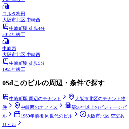
コルタ梅田
大阪市
北区
中崎西
中崎町
駅 徒歩
4
分
2014
年竣工
中崎西
大阪市
北区
中崎西
中崎町
駅 徒歩
5
分
1955
年竣工
05d
このビルの周辺・条件で探す
中崎町駅 周辺のテナント
大阪市北区のテナント物
件
中崎西のオフィス
築50年以上のビンテージビ
ル
1969年前後 同世代のビル
大阪市北区 空室あ
りビル