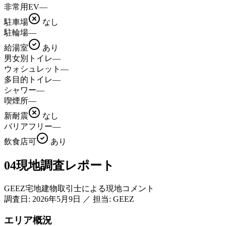
非常用EV
—
駐車場
なし
駐輪場
—
給湯室
あり
男女別トイレ
—
ウォシュレット
—
多目的トイレ
—
シャワー
—
喫煙所
—
新耐震
なし
バリアフリー
—
飲食店可
あり
04
現地調査レポート
GEEZ宅地建物取引士による現地コメント
調査日:
2026年5月9日
／
担当: GEEZ
エリア概況