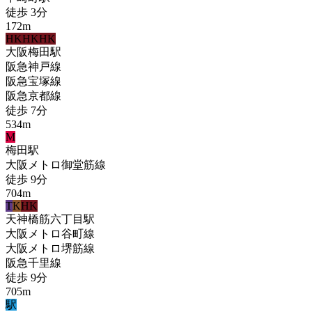
徒歩
3
分
172
m
HK
HK
HK
大阪梅田
駅
阪急神戸線
阪急宝塚線
阪急京都線
徒歩
7
分
534
m
M
梅田
駅
大阪メトロ御堂筋線
徒歩
9
分
704
m
T
K
HK
天神橋筋六丁目
駅
大阪メトロ谷町線
大阪メトロ堺筋線
阪急千里線
徒歩
9
分
705
m
駅