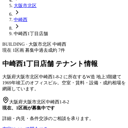
大阪市
北区
中崎西
中崎西1丁目店舗
BUILDING · 大阪市
北区
中崎西
現在
1
区画 募集中
過去成約
7
件
中崎西1丁目店舗
テナント情報
大阪府大阪市北区中崎西1-8-2
に所在する
W造
地上3階建て
1969年竣工
のオフィスビル。空室・賃料・設備・成約相場を
網羅しています。
大阪府大阪市北区中崎西1-8-2
現在、1区画が募集中です
詳細・内見・条件交渉のご相談を承ります。