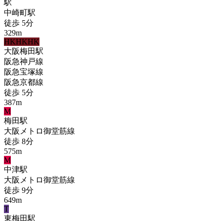
駅
中崎町
駅
徒歩
5
分
329
m
HK
HK
HK
大阪梅田
駅
阪急神戸線
阪急宝塚線
阪急京都線
徒歩
5
分
387
m
M
梅田
駅
大阪メトロ御堂筋線
徒歩
8
分
575
m
M
中津
駅
大阪メトロ御堂筋線
徒歩
9
分
649
m
T
東梅田
駅