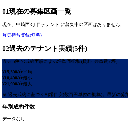
01
現在の募集区画一覧
現在、
中崎西3丁目テナント
に募集中の区画はありません。
募集待ち登録(無料)
02
過去のテナント実績(5件)
過去
5
件
の成約実績による坪単価相場
(賃料+共益費 / 坪)
¥
15,300
/坪
平均
¥
10,400
/坪
最小
¥
21,900
/坪
最大
※ 過去成約に基づく相場目安(数百円単位の概算)。最新の
年別成約件数
データなし