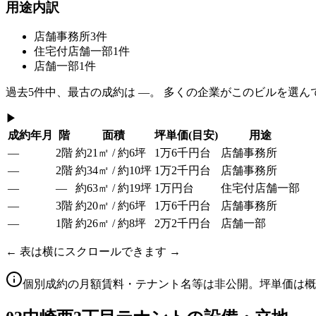
用途内訳
店舗事務所
3
件
住宅付店舗一部
1
件
店舗一部
1
件
過去
5
件中、最古の成約は
—
。 多くの企業がこのビルを選ん
▶
成約年月
階
面積
坪単価
(目安)
用途
—
2階
約21㎡ / 約6坪
1万6千円台
店舗事務所
—
2階
約34㎡ / 約10坪
1万2千円台
店舗事務所
—
—
約63㎡ / 約19坪
1万円台
住宅付店舗一部
—
3階
約20㎡ / 約6坪
1万6千円台
店舗事務所
—
1階
約26㎡ / 約8坪
2万2千円台
店舗一部
← 表は横にスクロールできます →
個別成約の月額賃料・テナント名等は非公開。坪単価は概