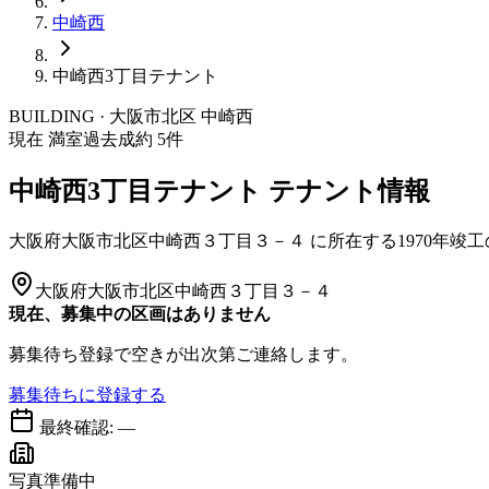
中崎西
中崎西3丁目テナント
BUILDING · 大阪市
北区
中崎西
現在 満室
過去成約
5
件
中崎西3丁目テナント
テナント情報
大阪府大阪市北区中崎西３丁目３－４
に所在する
1970年竣工
大阪府大阪市北区中崎西３丁目３－４
現在、募集中の区画はありません
募集待ち登録で空きが出次第ご連絡します。
募集待ちに登録する
最終確認:
—
写真準備中