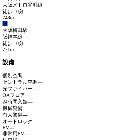
大阪メトロ谷町線
徒歩
10
分
748
m
阪
大阪梅田
駅
阪神本線
徒歩
10
分
771
m
設備
個別空調
—
セントラル空調
—
光ファイバー
—
OAフロア
—
24時間入館
—
機械警備
—
有人警備
—
オートロック
—
EV
—
非常用EV
—