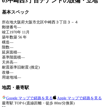
03
中崎西3丁目テナントの設備・立地
基本スペック
所在地
大阪府大阪市北区中崎西３丁目３－４
郵便番号
—
竣工
1970年 11月
築年数
築 56 年
構造
—
階数
—
延床面積
—
基準階面積
—
天井高
—
耐震基準
旧耐震 (推定)
改修
—
用途地域
—
地図・最寄駅
Google マップで経路を見る
Apple マップで経路を見る
最寄駅 TOP 6
(直線距離・徒歩 80m/分換算)