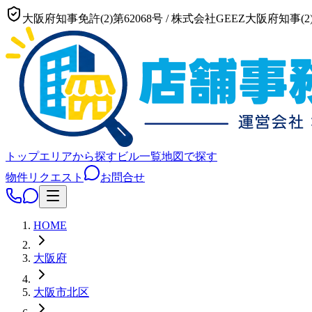
大阪府知事免許(2)第62068号
/
株式会社GEEZ
大阪府知事(2)
トップ
エリアから探す
ビル一覧
地図で探す
物件リクエスト
お問合せ
HOME
大阪府
大阪市
北区