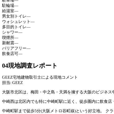
駐車場
—
駐輪場
—
給湯室
—
男女別トイレ
—
ウォシュレット
—
多目的トイレ
—
シャワー
—
喫煙所
—
新耐震
—
バリアフリー
—
飲食店可
—
04
現地調査レポート
GEEZ宅地建物取引士による現地コメント
担当: GEEZ
大阪市北区は、梅田・中之島・天満を擁する大阪のビジネス
中崎西は北区内でも特に中崎町駅に近く、徒歩圏内に飲食店
中崎町駅まで徒歩5分(大阪メトロ谷町線)という好立地。 