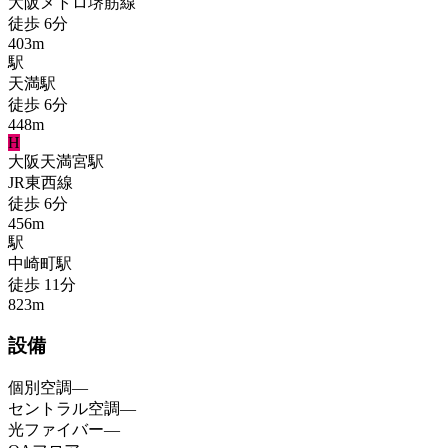
大阪メトロ堺筋線
徒歩
6
分
403
m
駅
天満
駅
徒歩
6
分
448
m
H
大阪天満宮
駅
JR東西線
徒歩
6
分
456
m
駅
中崎町
駅
徒歩
11
分
823
m
設備
個別空調
—
セントラル空調
—
光ファイバー
—