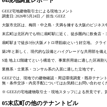
04
現地調査レポート
GEEZ宅地建物取引士による現地コメント
調査日:
2026年5月24日
／
担当: GEEZ
大阪市北区は、梅田・中之島・天満を擁する大阪のビジネス
末広町は北区内でも特に扇町駅に近く、徒歩圏内に飲食店・
扇町駅まで徒歩3分(大阪メトロ堺筋線)という好立地。 ク
築2年と新しく、現代的な設備とハイグレードな共用部を備
S造 地上12階建てという構造で、事業所用途に適した区画割
業務系・士業系・コンサル系の入居に適した立地です。
GEEZでは、現地での建物確認・周辺環境調査・既存テナント傾向
無・条件交渉・内見手配についてはお気軽にお問い合わせく
※ GEEZの宅地建物取引士・現地スタッフによる所見です
05
末広町の他のテナントビル