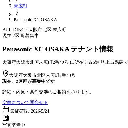
末広町
Panasonic XC OSAKA
BUILDING · 大阪市
北区
末広町
現在
2
区画 募集中
Panasonic XC OSAKA
テナント情報
大阪府大阪市北区末広町2番40号
に所在する
S造
地上12階建
大阪府大阪市北区末広町2番40号
現在、2区画が募集中です
詳細・内見・条件交渉のご相談を承ります。
空室について問合せる
最終確認:
2026/5/24
写真準備中