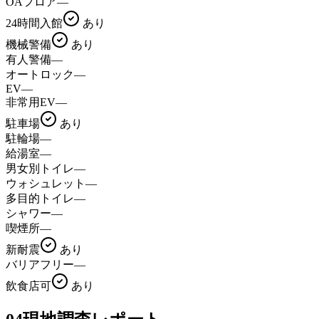
OAフロア
—
24時間入館
あり
機械警備
あり
有人警備
—
オートロック
—
EV
—
非常用EV
—
駐車場
あり
駐輪場
—
給湯室
—
男女別トイレ
—
ウォシュレット
—
多目的トイレ
—
シャワー
—
喫煙所
—
新耐震
あり
バリアフリー
—
飲食店可
あり