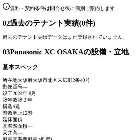
賃料・契約条件は問合せ後に個別ご案内します
02
過去のテナント実績(0件)
過去のテナント実績データはまだ登録されていません。
03
Panasonic XC OSAKAの設備・立地
基本スペック
所在地
大阪府大阪市北区末広町2番40号
郵便番号
—
竣工
2024年 8月
築年数
築 2 年
構造
S造
階数
地上12階
延床面積
—
基準階面積
—
天井高
—
耐震基準
新耐震 (推定)