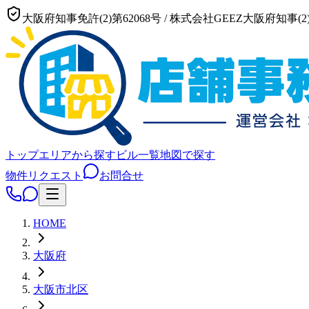
大阪府知事免許(2)第62068号
/
株式会社GEEZ
大阪府知事(2)
トップ
エリアから探す
ビル一覧
地図で探す
物件リクエスト
お問合せ
HOME
大阪府
大阪市
北区