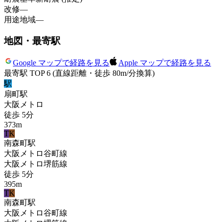
改修
—
用途地域
—
地図・最寄駅
Google マップで経路を見る
Apple マップで経路を見る
最寄駅 TOP 6
(直線距離・徒歩 80m/分換算)
駅
扇町
駅
大阪メトロ
徒歩
5
分
373
m
T
K
南森町
駅
大阪メトロ谷町線
大阪メトロ堺筋線
徒歩
5
分
395
m
T
K
南森町
駅
大阪メトロ谷町線