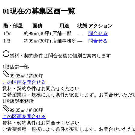
01
現在の募集区画一覧
階・部屋
面積
用途
状態
アクション
1階
約
99
㎡
(
30
坪)
店舗一部
—
問合せる
1階
約
99
㎡
(
30
坪)
店舗事務所
—
問合せる
賃料・契約条件は問合せ後に個別ご案内します
1階
店舗一部
99.05㎡ / 約30坪
この区画を問合せる
賃料・契約条件はお問合せください
ご希望業種・規模により条件が変動します。お問合せいただ
1階
店舗事務所
99.05㎡ / 約30坪
この区画を問合せる
賃料・契約条件はお問合せください
ご希望業種・規模により条件が変動します。お問合せいただ