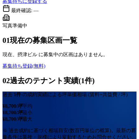
募集待ちに登録する
最終確認:
—
写真準備中
01
現在の募集区画一覧
現在、
摂津ビル
に募集中の区画はありません。
募集待ち登録(無料)
02
過去のテナント実績(1件)
過去
1
件
の成約実績による坪単価相場
(賃料+共益費 / 坪)
¥
8,700
/坪
平均
¥
8,700
/坪
最小
¥
8,700
/坪
最大
※ 過去成約に基づく相場目安(数百円単位の概算)。最新の募
集条件は業種・規模により変動するためお問合せください。