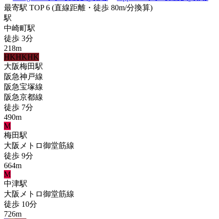
最寄駅 TOP 6
(直線距離・徒歩 80m/分換算)
駅
中崎町
駅
徒歩
3
分
218
m
HK
HK
HK
大阪梅田
駅
阪急神戸線
阪急宝塚線
阪急京都線
徒歩
7
分
490
m
M
梅田
駅
大阪メトロ御堂筋線
徒歩
9
分
664
m
M
中津
駅
大阪メトロ御堂筋線
徒歩
10
分
726
m