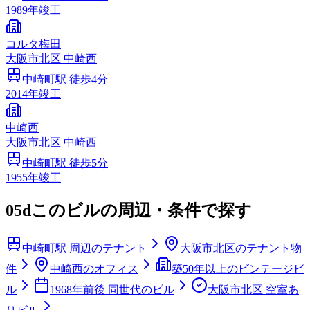
1989
年竣工
コルタ梅田
大阪市
北区
中崎西
中崎町
駅 徒歩
4
分
2014
年竣工
中崎西
大阪市
北区
中崎西
中崎町
駅 徒歩
5
分
1955
年竣工
05d
このビルの周辺・条件で探す
中崎町駅 周辺のテナント
大阪市北区のテナント物
件
中崎西のオフィス
築50年以上のビンテージビ
ル
1968年前後 同世代のビル
大阪市北区 空室あ