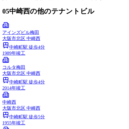
05
中崎西の他のテナントビル
アインズビル梅田
大阪市
北区
中崎西
中崎町
駅 徒歩
4
分
1989
年竣工
コルタ梅田
大阪市
北区
中崎西
中崎町
駅 徒歩
4
分
2014
年竣工
中崎西
大阪市
北区
中崎西
中崎町
駅 徒歩
5
分
1955
年竣工