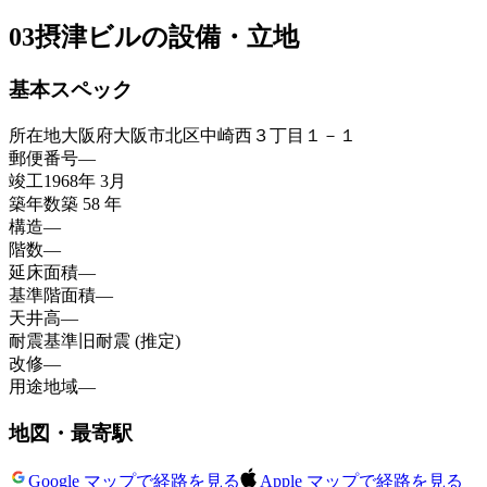
03
摂津ビルの設備・立地
基本スペック
所在地
大阪府大阪市北区中崎西３丁目１－１
郵便番号
—
竣工
1968年 3月
築年数
築 58 年
構造
—
階数
—
延床面積
—
基準階面積
—
天井高
—
耐震基準
旧耐震 (推定)
改修
—
用途地域
—
地図・最寄駅
Google マップで経路を見る
Apple マップで経路を見る