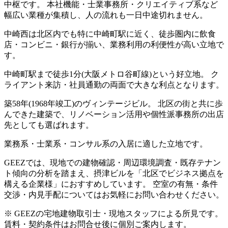
中枢です。 本社機能・士業事務所・クリエイティブ系など
幅広い業種が集積し、人の流れも一日中途切れません。
中崎西は北区内でも特に中崎町駅に近く、徒歩圏内に飲食
店・コンビニ・銀行が揃い、業務利用の利便性が高い立地で
す。
中崎町駅まで徒歩1分(大阪メトロ谷町線)という好立地。 ク
ライアント来訪・社員通勤の両面で大きな利点となります。
築58年(1968年竣工)のヴィンテージビル。 北区の街と共に歩
んできた建築で、リノベーション活用や個性派事務所の出店
先としても選ばれます。
業務系・士業系・コンサル系の入居に適した立地です。
GEEZでは、現地での建物確認・周辺環境調査・既存テナン
ト傾向の分析を踏まえ、摂津ビルを「北区でビジネス拠点を
構える企業様」におすすめしています。 空室の有無・条件
交渉・内見手配についてはお気軽にお問い合わせください。
※ GEEZの宅地建物取引士・現地スタッフによる所見です。
賃料・契約条件はお問合せ後に個別ご案内します。