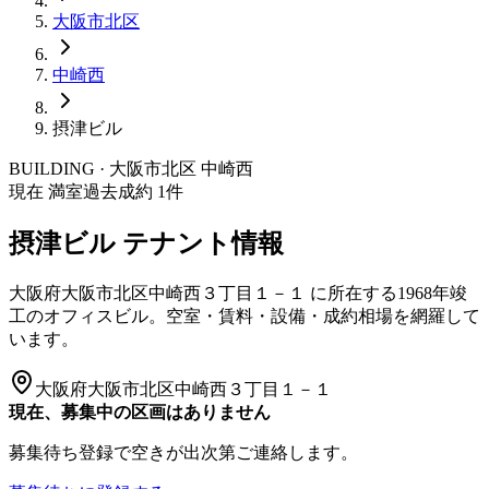
大阪市
北区
中崎西
摂津ビル
BUILDING · 大阪市
北区
中崎西
現在 満室
過去成約
1
件
摂津ビル
テナント情報
大阪府大阪市北区中崎西３丁目１－１
に所在する
1968年竣
工
のオフィスビル。空室・賃料・設備・成約相場を網羅して
います。
大阪府大阪市北区中崎西３丁目１－１
現在、募集中の区画はありません
募集待ち登録で空きが出次第ご連絡します。