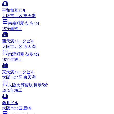
平和相互ビル
大阪市
北区
東天満
南森町
駅 徒歩
4
分
1976
年竣工
西天満パークビル
大阪市
北区
西天満
南森町
駅 徒歩
4
分
1971
年竣工
東天満パークビル
大阪市
北区
東天満
大阪天満宮
駅 徒歩
5
分
1975
年竣工
藤井ビル
大阪市
北区
豊崎