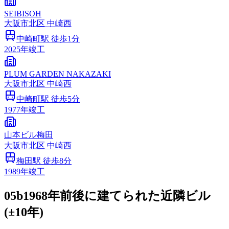
SEIBISOH
大阪市
北区
中崎西
中崎町
駅 徒歩
1
分
2025
年竣工
PLUM GARDEN NAKAZAKI
大阪市
北区
中崎西
中崎町
駅 徒歩
5
分
1977
年竣工
山本ビル梅田
大阪市
北区
中崎西
梅田
駅 徒歩
8
分
1989
年竣工
05b
1968年前後に建てられた近隣ビル
(±10年)