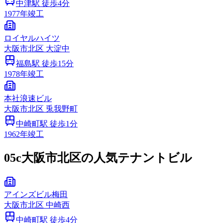
中津
駅 徒歩
4
分
1977
年竣工
ロイヤルハイツ
大阪市
北区
大淀中
福島
駅 徒歩
15
分
1978
年竣工
本社浪速ビル
大阪市
北区
兎我野町
中崎町
駅 徒歩
1
分
1962
年竣工
05c
大阪市北区の人気テナントビル
アインズビル梅田
大阪市
北区
中崎西
中崎町
駅 徒歩
4
分