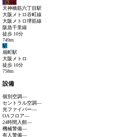
T
K
HK
天神橋筋六丁目
駅
大阪メトロ谷町線
大阪メトロ堺筋線
阪急千里線
徒歩
10
分
749
m
駅
扇町
駅
大阪メトロ
徒歩
10
分
758
m
設備
個別空調
—
セントラル空調
—
光ファイバー
—
OAフロア
—
24時間入館
—
機械警備
—
有人警備
—