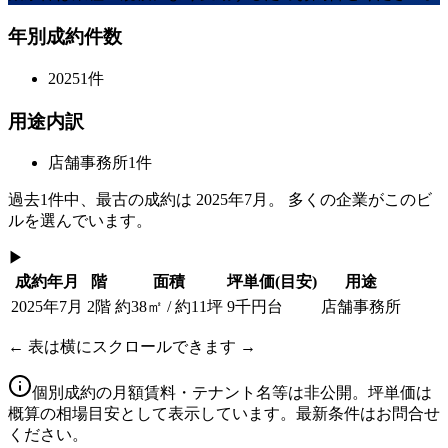
年別成約件数
2025
1
件
用途内訳
店舗事務所
1
件
過去
1
件中、最古の成約は
2025年7月
。 多くの企業がこのビ
ルを選んでいます。
▶
成約年月
階
面積
坪単価
(目安)
用途
2025年7月
2階
約38㎡ / 約11坪
9千円台
店舗事務所
← 表は横にスクロールできます →
個別成約の月額賃料・テナント名等は非公開。坪単価は
概算の相場目安として表示しています。最新条件はお問合せ
ください。