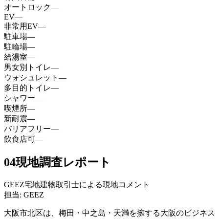
オートロック
—
EV
—
非常用EV
—
駐車場
—
駐輪場
—
給湯室
—
男女別トイレ
—
ウォシュレット
—
多目的トイレ
—
シャワー
—
喫煙所
—
新耐震
—
バリアフリー
—
飲食店可
—
04
現地調査レポート
GEEZ宅地建物取引士による現地コメント
担当: GEEZ
大阪市北区は、梅田・中之島・天満を擁する大阪のビジネス