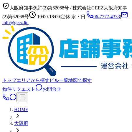
大阪府知事免許(2)第62068号
/
株式会社GEEZ
大阪府知事
(2)第62068号
10:00-18:00
|
定休
水・日
|
06-7777-4333
|
info@geez.ltd
トップ
エリアから探す
ビル一覧
地図で探す
物件リクエスト
お問合せ
HOME
大阪府