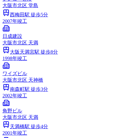
大阪市
北区
堂島
西梅田
駅 徒歩
5
分
2007
年竣工
日成建設
大阪市
北区
天満
大阪天満宮
駅 徒歩
8
分
1998
年竣工
ワイズビル
大阪市
北区
天神橋
南森町
駅 徒歩
3
分
2002
年竣工
角野ビル
大阪市
北区
天満
天満橋
駅 徒歩
4
分
2001
年竣工