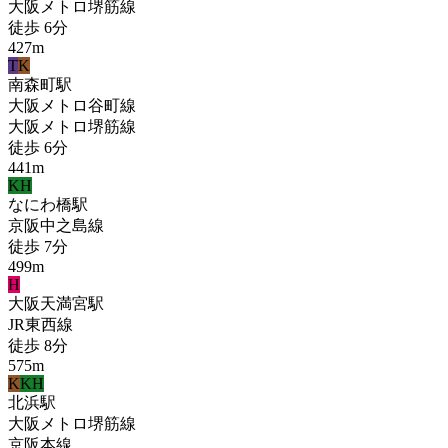
大阪メトロ堺筋線
徒歩
6
分
427
m
T
K
南森町
駅
大阪メトロ谷町線
大阪メトロ堺筋線
徒歩
6
分
441
m
KH
なにわ橋
駅
京阪中之島線
徒歩
7
分
499
m
H
大阪天満宮
駅
JR東西線
徒歩
8
分
575
m
K
KH
北浜
駅
大阪メトロ堺筋線
京阪本線