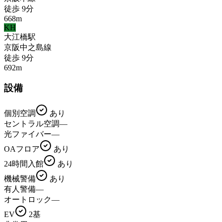
徒歩
9
分
668
m
KH
大江橋
駅
京阪中之島線
徒歩
9
分
692
m
設備
個別空調
あり
セントラル空調
—
光ファイバー
—
OAフロア
あり
24時間入館
あり
機械警備
あり
有人警備
—
オートロック
—
EV
2基