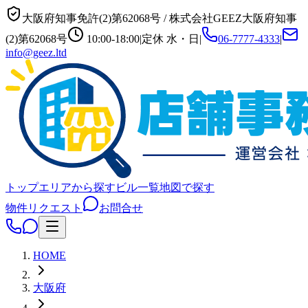
大阪府知事免許(2)第62068号
/
株式会社GEEZ
大阪府知事
(2)第62068号
10:00-18:00
|
定休
水・日
|
06-7777-4333
|
info@geez.ltd
トップ
エリアから探す
ビル一覧
地図で探す
物件リクエスト
お問合せ
HOME
大阪府