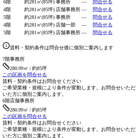
6階
約
281
㎡
(
85
坪)
事務所
—
問合せる
4階
約
281
㎡
(
85
坪)
店舗事務所
—
問合せる
5階
約
281
㎡
(
85
坪)
事務所
—
問合せる
4階
約
281
㎡
(
85
坪)
店舗一部
—
問合せる
5階
約
281
㎡
(
85
坪)
店舗事務所
—
問合せる
賃料・契約条件は問合せ後に個別ご案内します
7階
事務所
280.99㎡ / 約85坪
この区画を問合せる
賃料・契約条件はお問合せください
ご希望業種・規模により条件が変動します。お問合せいただ
いた方に個別ご案内します。
6階
店舗事務所
280.99㎡ / 約85坪
この区画を問合せる
賃料・契約条件はお問合せください
ご希望業種・規模により条件が変動します。お問合せいただ
いた方に個別ご案内します。