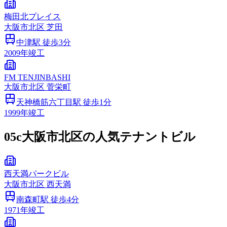
梅田北プレイス
大阪市
北区
芝田
中津
駅 徒歩
3
分
2009
年竣工
FM TENJINBASHI
大阪市
北区
菅栄町
天神橋筋六丁目
駅 徒歩
1
分
1999
年竣工
05c
大阪市北区の人気テナントビル
西天満パークビル
大阪市
北区
西天満
南森町
駅 徒歩
4
分
1971
年竣工