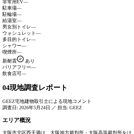
非常用EV
—
駐車場
—
駐輪場
—
給湯室
—
男女別トイレ
—
ウォシュレット
—
多目的トイレ
—
シャワー
—
喫煙所
—
新耐震
あり
バリアフリー
—
飲食店可
—
04
現地調査レポート
GEEZ宅地建物取引士による現地コメント
調査日:
2026年5月24日
／
担当: GEEZ
エリア概況
大阪市北区西天満は、大阪地方裁判所・大阪高等裁判所をは