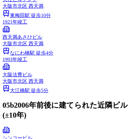
大阪市
北区
西天満
東梅田
駅 徒歩
10
分
1921
年竣工
西天満あさひビル
大阪市
北区
西天満
なにわ橋
駅 徒歩
4
分
1993
年竣工
大阪法曹ビル
大阪市
北区
西天満
大江橋
駅 徒歩
5
分
05b
2006年前後に建てられた近隣ビル
(±10年)
シンコービル