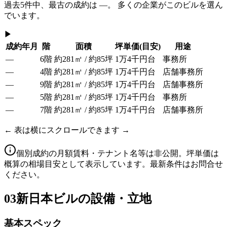
過去
5
件中、最古の成約は
—
。 多くの企業がこのビルを選ん
でいます。
▶
成約年月
階
面積
坪単価
(目安)
用途
—
6階
約281㎡ / 約85坪
1万4千円台
事務所
—
4階
約281㎡ / 約85坪
1万4千円台
店舗事務所
—
9階
約281㎡ / 約85坪
1万4千円台
店舗事務所
—
5階
約281㎡ / 約85坪
1万4千円台
事務所
—
7階
約281㎡ / 約85坪
1万4千円台
店舗事務所
← 表は横にスクロールできます →
個別成約の月額賃料・テナント名等は非公開。坪単価は
概算の相場目安として表示しています。最新条件はお問合せ
ください。
03
新日本ビルの設備・立地
基本スペック