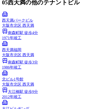
05
西天満の他のテナントビル
西天満パークビル
大阪市
北区
西天満
南森町
駅 徒歩
4
分
1971
年竣工
西天満福岡
大阪市
北区
西天満
南森町
駅 徒歩
3
分
1986
年竣工
北ビル1号館
大阪市
北区
西天満
大江橋
駅 徒歩
9
分
2012
年竣工
大江ビルヂング