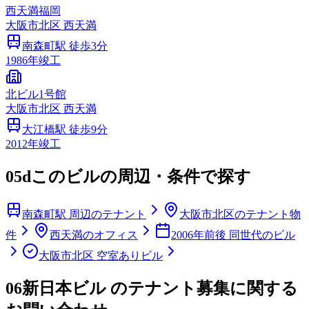
西天満福岡
大阪市
北区
西天満
南森町
駅 徒歩
3
分
1986
年竣工
北ビル1号館
大阪市
北区
西天満
大江橋
駅 徒歩
9
分
2012
年竣工
05d
このビルの周辺・条件で探す
南森町駅 周辺のテナント
大阪市北区のテナント物
件
西天満のオフィス
2006年前後 同世代のビル
大阪市北区 空室ありビル
06
新日本ビル のテナント募集に関する