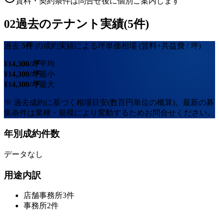
賃料・契約条件は問合せ後に個別ご案内します
02
過去のテナント実績(5件)
過去
5
件
の成約実績による坪単価相場
(賃料+共益費 / 坪)
¥
14,300
/坪
平均
¥
14,300
/坪
最小
¥
14,300
/坪
最大
※ 過去成約に基づく相場目安(数百円単位の概算)。最新の募
集条件は業種・規模により変動するためお問合せください。
年別成約件数
データなし
用途内訳
店舗事務所
3
件
事務所
2
件