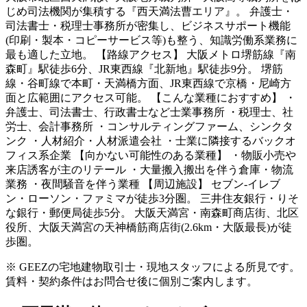
じめ司法機関が集積する『西天満法曹エリア』。 弁護士・
司法書士・税理士事務所が密集し、ビジネスサポート機能
(印刷・製本・コピーサービス等)も整う、知識労働系業務に
最も適した立地。 【路線アクセス】 大阪メトロ堺筋線『南
森町』駅徒歩6分、JR東西線『北新地』駅徒歩9分。 堺筋
線・谷町線で本町・天満橋方面、JR東西線で京橋・尼崎方
面と広範囲にアクセス可能。 【こんな業種におすすめ】 ・
弁護士、司法書士、行政書士など士業事務所 ・税理士、社
労士、会計事務所 ・コンサルティングファーム、シンクタ
ンク ・人材紹介・人材派遣会社 ・士業に隣接するバックオ
フィス系企業 【向かない可能性のある業種】 ・物販小売や
来店誘客が主のリテール ・大量搬入搬出を伴う倉庫・物流
業務 ・夜間騒音を伴う業種 【周辺施設】 セブン-イレブ
ン・ローソン・ファミマが徒歩3分圏。 三井住友銀行・りそ
な銀行・郵便局徒歩5分。 大阪天満宮・南森町商店街、北区
役所、大阪天満宮の天神橋筋商店街(2.6km・大阪最長)が徒
歩圏。
※ GEEZの宅地建物取引士・現地スタッフによる所見です。
賃料・契約条件はお問合せ後に個別ご案内します。