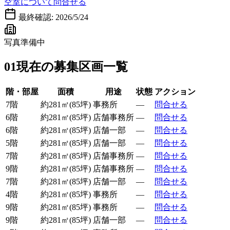
空室について問合せる
最終確認:
2026/5/24
写真準備中
01
現在の募集区画一覧
階・部屋
面積
用途
状態
アクション
7階
約
281
㎡
(
85
坪)
事務所
—
問合せる
6階
約
281
㎡
(
85
坪)
店舗事務所
—
問合せる
6階
約
281
㎡
(
85
坪)
店舗一部
—
問合せる
5階
約
281
㎡
(
85
坪)
店舗一部
—
問合せる
7階
約
281
㎡
(
85
坪)
店舗事務所
—
問合せる
9階
約
281
㎡
(
85
坪)
店舗事務所
—
問合せる
7階
約
281
㎡
(
85
坪)
店舗一部
—
問合せる
4階
約
281
㎡
(
85
坪)
事務所
—
問合せる
9階
約
281
㎡
(
85
坪)
事務所
—
問合せる
9階
約
281
㎡
(
85
坪)
店舗一部
—
問合せる