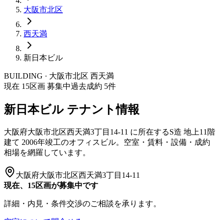
大阪市
北区
西天満
新日本ビル
BUILDING · 大阪市
北区
西天満
現在
15
区画 募集中
過去成約
5
件
新日本ビル
テナント情報
大阪府大阪市北区西天満3丁目14-11
に所在する
S造
地上11階
建て
2006年竣工
のオフィスビル。空室・賃料・設備・成約
相場を網羅しています。
大阪府大阪市北区西天満3丁目14-11
現在、15区画が募集中です
詳細・内見・条件交渉のご相談を承ります。