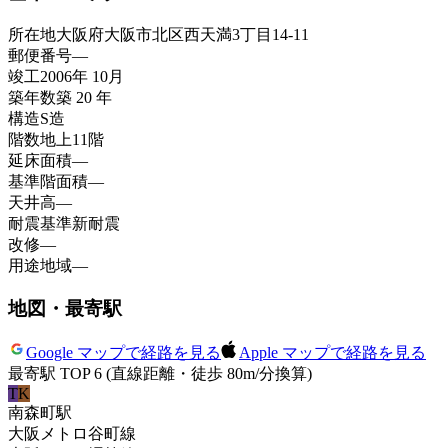
所在地
大阪府大阪市北区西天満3丁目14-11
郵便番号
—
竣工
2006年 10月
築年数
築 20 年
構造
S造
階数
地上11階
延床面積
—
基準階面積
—
天井高
—
耐震基準
新耐震
改修
—
用途地域
—
地図・最寄駅
Google マップで経路を見る
Apple マップで経路を見る
最寄駅 TOP 6
(直線距離・徒歩 80m/分換算)
T
K
南森町
駅
大阪メトロ谷町線