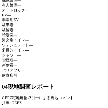
機械警備
—
有人警備
—
オートロック
—
EV
—
非常用EV
—
駐車場
—
駐輪場
—
給湯室
—
男女別トイレ
—
ウォシュレット
—
多目的トイレ
—
シャワー
—
喫煙所
—
新耐震
—
バリアフリー
—
飲食店可
—
04
現地調査レポート
GEEZ宅地建物取引士による現地コメント
担当: GEEZ