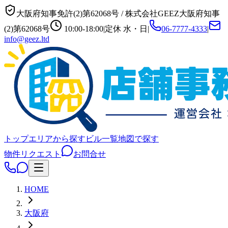
大阪府知事免許(2)第62068号
/
株式会社GEEZ
大阪府知事
(2)第62068号
10:00-18:00
|
定休
水・日
|
06-7777-4333
|
info@geez.ltd
トップ
エリアから探す
ビル一覧
地図で探す
物件リクエスト
お問合せ
HOME
大阪府