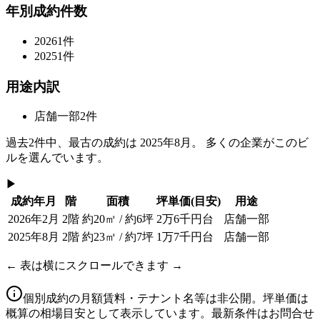
年別成約件数
2026
1
件
2025
1
件
用途内訳
店舗一部
2
件
過去
2
件中、最古の成約は
2025年8月
。 多くの企業がこのビ
ルを選んでいます。
▶
成約年月
階
面積
坪単価
(目安)
用途
2026年2月
2階
約20㎡ / 約6坪
2万6千円台
店舗一部
2025年8月
2階
約23㎡ / 約7坪
1万7千円台
店舗一部
← 表は横にスクロールできます →
個別成約の月額賃料・テナント名等は非公開。坪単価は
概算の相場目安として表示しています。最新条件はお問合せ