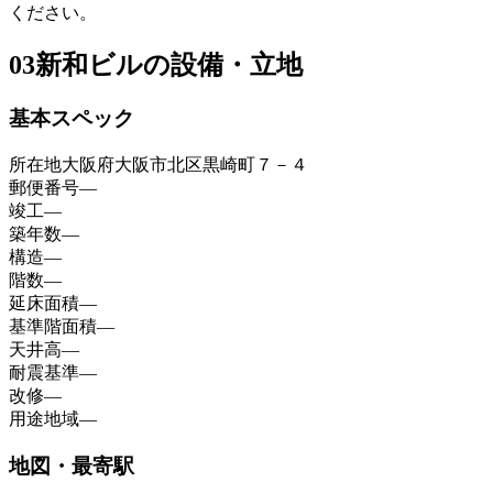
ください。
03
新和ビルの設備・立地
基本スペック
所在地
大阪府大阪市北区黒崎町７－４
郵便番号
—
竣工
—
築年数
—
構造
—
階数
—
延床面積
—
基準階面積
—
天井高
—
耐震基準
—
改修
—
用途地域
—
地図・最寄駅