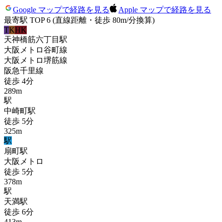
Google マップで経路を見る
Apple マップで経路を見る
最寄駅 TOP 6
(直線距離・徒歩 80m/分換算)
T
K
HK
天神橋筋六丁目
駅
大阪メトロ谷町線
大阪メトロ堺筋線
阪急千里線
徒歩
4
分
289
m
駅
中崎町
駅
徒歩
5
分
325
m
駅
扇町
駅
大阪メトロ
徒歩
5
分
378
m
駅
天満
駅
徒歩
6
分
413
m