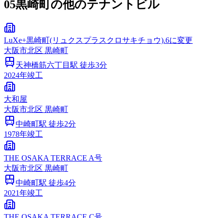
05
黒崎町の他のテナントビル
LuXe+黒崎町(リュクスプラスクロサキチョウ).6に変更
大阪市
北区
黒崎町
天神橋筋六丁目
駅 徒歩
3
分
2024
年竣工
大和屋
大阪市
北区
黒崎町
中崎町
駅 徒歩
2
分
1978
年竣工
THE OSAKA TERRACE A号
大阪市
北区
黒崎町
中崎町
駅 徒歩
4
分
2021
年竣工
THE OSAKA TERRACE C号