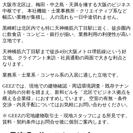
大阪市北区は、梅田・中之島・天満を擁する大阪のビジネス
中枢です。 本社機能・士業事務所・クリエイティブ系など
幅広い業種が集積し、人の流れも一日中途切れません。
黒崎町は北区内でも特に天神橋筋六丁目駅に近く、徒歩圏内
に飲食店・コンビニ・銀行が揃い、業務利用の利便性が高い
立地です。
天神橋筋六丁目駅まで徒歩4分(大阪メトロ堺筋線)という好
立地。 クライアント来訪・社員通勤の両面で大きな利点と
なります。
業務系・士業系・コンサル系の入居に適した立地です。
GEEZでは、現地での建物確認・周辺環境調査・既存テナン
ト傾向の分析を踏まえ、新和ビルを「北区でビジネス拠点を
構える企業様」におすすめしています。 空室の有無・条件
交渉・内見手配についてはお気軽にお問い合わせください。
※ GEEZの宅地建物取引士・現地スタッフによる所見です。
賃料・契約条件はお問合せ後に個別ご案内します。