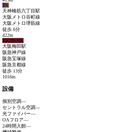
T
K
天神橋筋六丁目
駅
大阪メトロ谷町線
大阪メトロ堺筋線
徒歩
6
分
422
m
HK
HK
HK
大阪梅田
駅
阪急神戸線
阪急宝塚線
阪急京都線
徒歩
13
分
1016
m
設備
個別空調
—
セントラル空調
—
光ファイバー
—
OAフロア
—
24時間入館
—