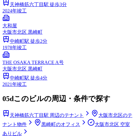
天神橋筋六丁目
駅 徒歩
3
分
2024
年竣工
大和屋
大阪市
北区
黒崎町
中崎町
駅 徒歩
2
分
1978
年竣工
THE OSAKA TERRACE A号
大阪市
北区
黒崎町
中崎町
駅 徒歩
4
分
2021
年竣工
05d
このビルの周辺・条件で探す
天神橋筋六丁目駅 周辺のテナント
大阪市北区のテ
ナント物件
黒崎町のオフィス
大阪市北区 空室
ありビル