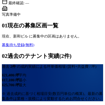
最終確認:
—
写真準備中
01
現在の募集区画一覧
現在、
新和ビル
に募集中の区画はありません。
募集待ち登録(無料)
02
過去のテナント実績(2件)
過去
2
件
の成約実績による坪単価相場
(賃料+共益費 / 坪)
¥
21,400
/坪
平均
¥
17,100
/坪
最小
¥
25,700
/坪
最大
※ 過去成約に基づく相場目安(数百円単位の概算)。最新の募
集条件は業種・規模により変動するためお問合せください。