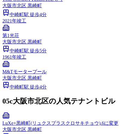
大阪市
北区
黒崎町
中崎町
駅 徒歩
4
分
2021
年竣工
第1光荘
大阪市
北区
黒崎町
中崎町
駅 徒歩
5
分
1961
年竣工
M&Tモータープール
大阪市
北区
黒崎町
中崎町
駅 徒歩
4
分
05c
大阪市北区の人気テナントビル
LuXe+黒崎町(リュクスプラスクロサキチョウ).6に変更
大阪市
北区
黒崎町