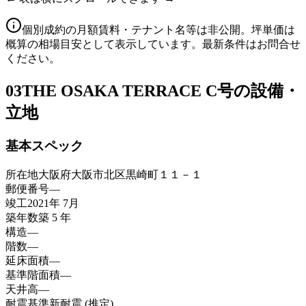
個別成約の月額賃料・テナント名等は非公開。坪単価は
概算の相場目安として表示しています。最新条件はお問合せ
ください。
03
THE OSAKA TERRACE C号の設備・
立地
基本スペック
所在地
大阪府大阪市北区黒崎町１１－１
郵便番号
—
竣工
2021年 7月
築年数
築 5 年
構造
—
階数
—
延床面積
—
基準階面積
—
天井高
—
耐震基準
新耐震 (推定)