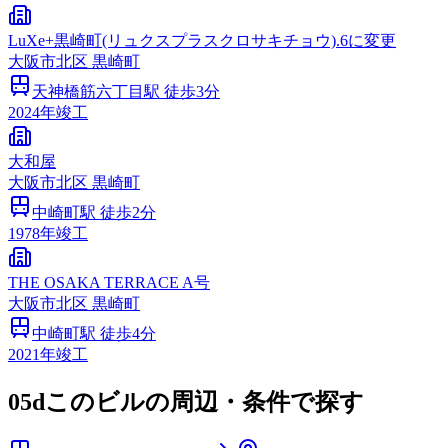
LuXe+黒崎町(リュクスプラスクロサキチョウ).6に変更
大阪市
北区
黒崎町
天神橋筋六丁目
駅 徒歩
3
分
2024
年竣工
大和屋
大阪市
北区
黒崎町
中崎町
駅 徒歩
2
分
1978
年竣工
THE OSAKA TERRACE A号
大阪市
北区
黒崎町
中崎町
駅 徒歩
4
分
2021
年竣工
05d
このビルの周辺・条件で探す