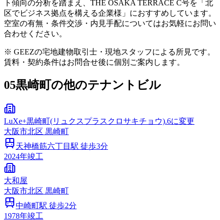
ト傾向の分析を踏まえ、THE OSAKA TERRACE C号を「北
区でビジネス拠点を構える企業様」におすすめしています。
空室の有無・条件交渉・内見手配についてはお気軽にお問い
合わせください。
※ GEEZの宅地建物取引士・現地スタッフによる所見です。
賃料・契約条件はお問合せ後に個別ご案内します。
05
黒崎町の他のテナントビル
LuXe+黒崎町(リュクスプラスクロサキチョウ).6に変更
大阪市
北区
黒崎町
天神橋筋六丁目
駅 徒歩
3
分
2024
年竣工
大和屋
大阪市
北区
黒崎町
中崎町
駅 徒歩
2
分
1978
年竣工