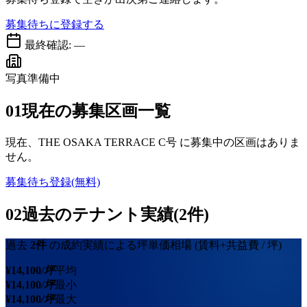
募集待ちに登録する
最終確認:
—
写真準備中
01
現在の募集区画一覧
現在、
THE OSAKA TERRACE C号
に募集中の区画はありま
せん。
募集待ち登録(無料)
02
過去のテナント実績(2件)
過去
2
件
の成約実績による坪単価相場
(賃料+共益費 / 坪)
¥
14,100
/坪
平均
¥
14,100
/坪
最小
¥
14,100
/坪
最大