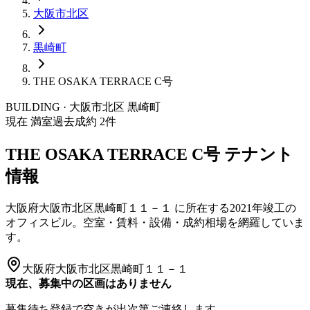
大阪市
北区
黒崎町
THE OSAKA TERRACE C号
BUILDING · 大阪市
北区
黒崎町
現在 満室
過去成約
2
件
THE OSAKA TERRACE C号
テナント
情報
大阪府大阪市北区黒崎町１１－１
に所在する
2021年竣工
の
オフィスビル。空室・賃料・設備・成約相場を網羅していま
す。
大阪府大阪市北区黒崎町１１－１
現在、募集中の区画はありません
募集待ち登録で空きが出次第ご連絡します。