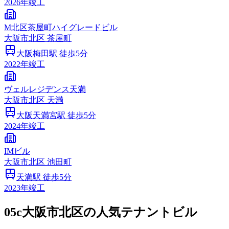
2026
年竣工
M北区茶屋町ハイグレードビル
大阪市
北区
茶屋町
大阪梅田
駅 徒歩
5
分
2022
年竣工
ヴェルレジデンス天満
大阪市
北区
天満
大阪天満宮
駅 徒歩
5
分
2024
年竣工
IMビル
大阪市
北区
池田町
天満
駅 徒歩
5
分
2023
年竣工
05c
大阪市北区の人気テナントビル