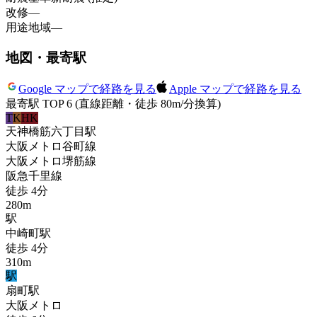
改修
—
用途地域
—
地図・最寄駅
Google マップで経路を見る
Apple マップで経路を見る
最寄駅 TOP 6
(直線距離・徒歩 80m/分換算)
T
K
HK
天神橋筋六丁目
駅
大阪メトロ谷町線
大阪メトロ堺筋線
阪急千里線
徒歩
4
分
280
m
駅
中崎町
駅
徒歩
4
分
310
m
駅
扇町
駅
大阪メトロ