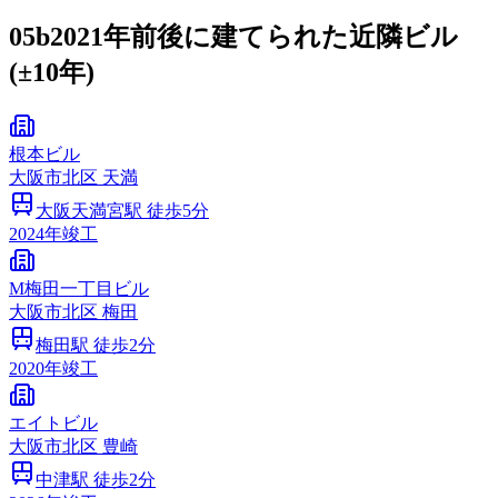
05b
2021年前後に建てられた近隣ビル
(±10年)
根本ビル
大阪市
北区
天満
大阪天満宮
駅 徒歩
5
分
2024
年竣工
M梅田一丁目ビル
大阪市
北区
梅田
梅田
駅 徒歩
2
分
2020
年竣工
エイトビル
大阪市
北区
豊崎
中津
駅 徒歩
2
分