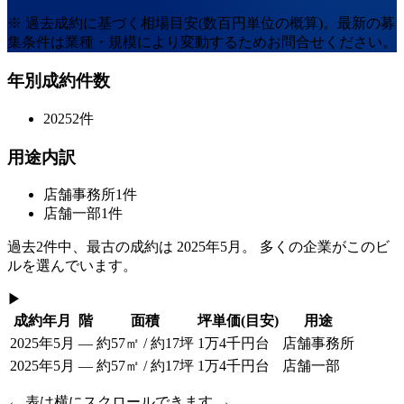
※ 過去成約に基づく相場目安(数百円単位の概算)。最新の募
集条件は業種・規模により変動するためお問合せください。
年別成約件数
2025
2
件
用途内訳
店舗事務所
1
件
店舗一部
1
件
過去
2
件中、最古の成約は
2025年5月
。 多くの企業がこのビ
ルを選んでいます。
▶
成約年月
階
面積
坪単価
(目安)
用途
2025年5月
—
約57㎡ / 約17坪
1万4千円台
店舗事務所
2025年5月
—
約57㎡ / 約17坪
1万4千円台
店舗一部
← 表は横にスクロールできます →