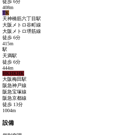
徒歩
6
分
408
m
T
K
天神橋筋六丁目
駅
大阪メトロ谷町線
大阪メトロ堺筋線
徒歩
6
分
415
m
駅
天満
駅
徒歩
6
分
444
m
HK
HK
HK
大阪梅田
駅
阪急神戸線
阪急宝塚線
阪急京都線
徒歩
13
分
1004
m
設備