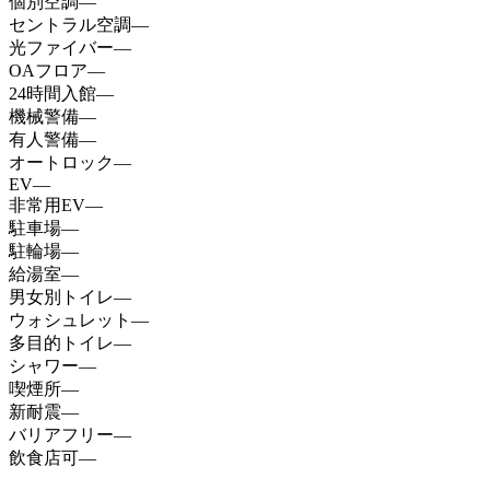
個別空調
—
セントラル空調
—
光ファイバー
—
OAフロア
—
24時間入館
—
機械警備
—
有人警備
—
オートロック
—
EV
—
非常用EV
—
駐車場
—
駐輪場
—
給湯室
—
男女別トイレ
—
ウォシュレット
—
多目的トイレ
—
シャワー
—
喫煙所
—
新耐震
—
バリアフリー
—
飲食店可
—