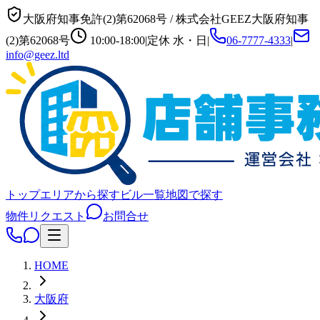
大阪府知事免許(2)第62068号
/
株式会社GEEZ
大阪府知事
(2)第62068号
10:00-18:00
|
定休
水・日
|
06-7777-4333
|
info@geez.ltd
トップ
エリアから探す
ビル一覧
地図で探す
物件リクエスト
お問合せ
HOME
大阪府