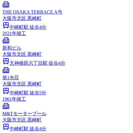
THE OSAKA TERRACE A号
大阪市
北区
黒崎町
中崎町
駅 徒歩
4
分
2021
年竣工
新和ビル
大阪市
北区
黒崎町
天神橋筋六丁目
駅 徒歩
4
分
第1光荘
大阪市
北区
黒崎町
中崎町
駅 徒歩
5
分
1961
年竣工
M&Tモータープール
大阪市
北区
黒崎町
中崎町
駅 徒歩
4
分