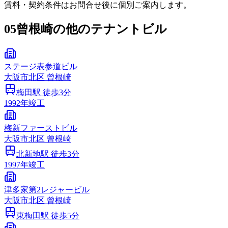
賃料・契約条件はお問合せ後に個別ご案内します。
05
曾根崎の他のテナントビル
ステージ表参道ビル
大阪市
北区
曾根崎
梅田
駅 徒歩
3
分
1992
年竣工
梅新ファーストビル
大阪市
北区
曾根崎
北新地
駅 徒歩
3
分
1997
年竣工
津多家第2レジャービル
大阪市
北区
曾根崎
東梅田
駅 徒歩
5
分