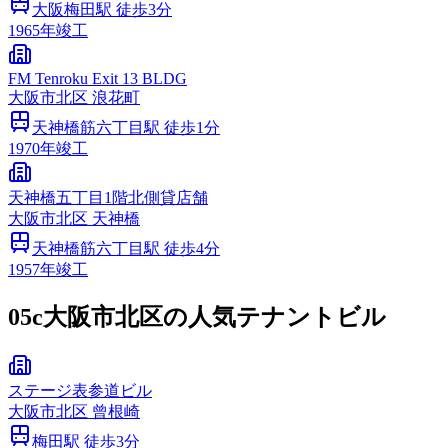
大阪梅田
駅 徒歩
3
分
1965
年竣工
FM Tenroku Exit 13 BLDG
大阪市
北区
浪花町
天神橋筋六丁目
駅 徒歩
1
分
1970
年竣工
天神橋五丁目1階北側貸店舗
大阪市
北区
天神橋
天神橋筋六丁目
駅 徒歩
4
分
1957
年竣工
05c
大阪市北区の人気テナントビル
ステージ表参道ビル
大阪市
北区
曾根崎
梅田
駅 徒歩
3
分