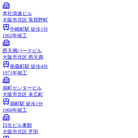
本社浪速ビル
大阪市
北区
兎我野町
中崎町
駅 徒歩
1
分
1962
年竣工
西天満パークビル
大阪市
北区
西天満
南森町
駅 徒歩
4
分
1971
年竣工
扇町センタービル
大阪市
北区
末広町
扇町
駅 徒歩
1
分
1968
年竣工
日生ビル東館
大阪市
北区
芝田