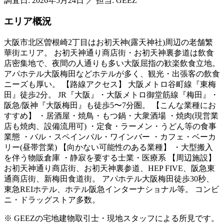
調査日:
2026年5月24日
／
担当: GEEZ
エリア概況
大阪市北区曽根崎2丁目はお初天神(露天神社)周辺の老舗繁
華街エリア。 お初天神通り商店街・お初天神裏参道は飲食
店密集地で、夜間の人通りも多い大阪屈指の歓楽飲食立地。
アパホテル大阪梅田などホテルが多く、観光・出張客の飲食
ニーズも厚い。 【路線アクセス】 大阪メトロ谷町線『東梅
田』徒歩2分。 JR『大阪』・大阪メトロ御堂筋線『梅田』・
阪急/阪神『大阪梅田』も徒歩5〜7分圏。 【こんな業種にお
すすめ】 ・居酒屋・焼鳥・もつ鍋・大衆酒場 ・焼肉(現営業
店も焼肉、設備流用可) ・定食・ラーメン・うどん等の食事
業態 ・バル・スペインバル・ワインバー ・カフェ・ベーカ
リー(昼帯営業) 【向かない可能性のある業種】 ・大型搬入
を伴う物販倉庫 ・静寂を要する士業・医療系 【周辺施設】
お初天神通り商店街、お初天神裏参道、HEP FIVE、阪急東
通商店街、新梅田食道街。 アパホテル大阪梅田徒歩30秒、
東急REIホテル、ホテル阪急インターナショナル等。 コンビ
ニ・ドラッグストア多数。
※ GEEZの宅地建物取引士・現地スタッフによる所見です。