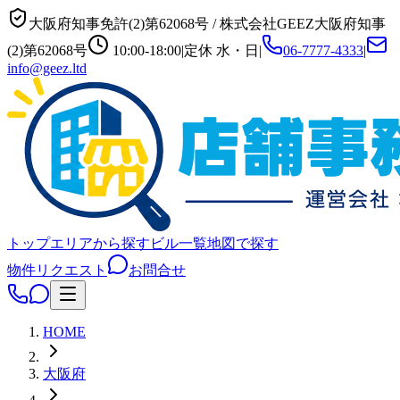
大阪府知事免許(2)第62068号
/
株式会社GEEZ
大阪府知事
(2)第62068号
10:00-18:00
|
定休
水・日
|
06-7777-4333
|
info@geez.ltd
トップ
エリアから探す
ビル一覧
地図で探す
物件リクエスト
お問合せ
HOME
大阪府