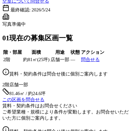
空室について問合せる
最終確認:
2026/5/24
写真準備中
01
現在の募集区画一覧
階・部屋
面積
用途
状態
アクション
2階
約
81
㎡
(
25
坪)
店舗一部
—
問合せる
賃料・契約条件は問合せ後に個別ご案内します
2階
店舗一部
81.46㎡ / 約24.6坪
この区画を問合せる
賃料・契約条件はお問合せください
ご希望業種・規模により条件が変動します。お問合せいただ
いた方に個別ご案内します。