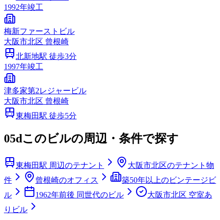
1992
年竣工
梅新ファーストビル
大阪市
北区
曾根崎
北新地
駅 徒歩
3
分
1997
年竣工
津多家第2レジャービル
大阪市
北区
曾根崎
東梅田
駅 徒歩
5
分
05d
このビルの周辺・条件で探す
東梅田駅 周辺のテナント
大阪市北区のテナント物
件
曾根崎のオフィス
築50年以上のビンテージビ
ル
1962年前後 同世代のビル
大阪市北区 空室あ
りビル