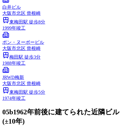
白井ビル
大阪市
北区
曾根崎
東梅田
駅 徒歩
8
分
1999
年竣工
ポン・ヌーボービル
大阪市
北区
曾根崎
梅田
駅 徒歩
3
分
1988
年竣工
JRWD梅新
大阪市
北区
曾根崎
東梅田
駅 徒歩
5
分
1974
年竣工
05b
1962年前後に建てられた近隣ビル
(±10年)