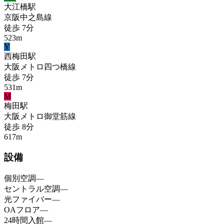
大江橋
駅
京阪中之島線
徒歩
7
分
523
m
Y
西梅田
駅
大阪メトロ四つ橋線
徒歩
7
分
531
m
M
梅田
駅
大阪メトロ御堂筋線
徒歩
8
分
617
m
設備
個別空調
—
セントラル空調
—
光ファイバー
—
OAフロア
—
24時間入館
—