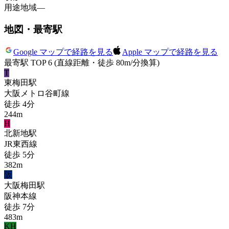
用途地域
—
地図・最寄駅
Google マップで経路を見る
Apple マップで経路を見る
最寄駅 TOP 6
(直線距離・徒歩 80m/分換算)
T
東梅田
駅
大阪メトロ谷町線
徒歩
4
分
244
m
H
北新地
駅
JR東西線
徒歩
5
分
382
m
阪
大阪梅田
駅
阪神本線
徒歩
7
分
483
m
KH