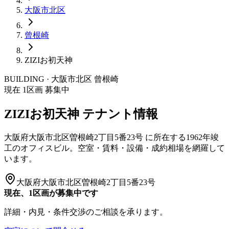
大阪市
北区
曾根崎
ZIZIお初天神
BUILDING · 大阪市
北区
曾根崎
現在
1
区画 募集中
ZIZIお初天神
テナント情報
大阪府大阪市北区曽根崎2丁目5番23号
に所在する
1962年竣
工
のオフィスビル。空室・賃料・設備・成約相場を網羅して
います。
大阪府大阪市北区曽根崎2丁目5番23号
現在、1区画が募集中です
詳細・内見・条件交渉のご相談を承ります。