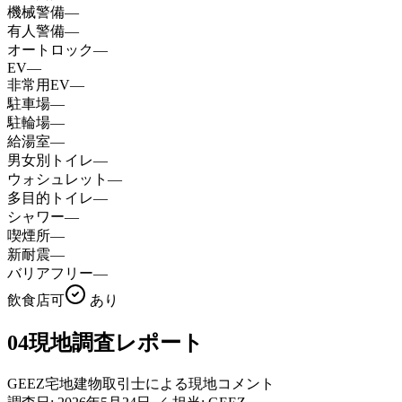
機械警備
—
有人警備
—
オートロック
—
EV
—
非常用EV
—
駐車場
—
駐輪場
—
給湯室
—
男女別トイレ
—
ウォシュレット
—
多目的トイレ
—
シャワー
—
喫煙所
—
新耐震
—
バリアフリー
—
飲食店可
あり
04
現地調査レポート
GEEZ宅地建物取引士による現地コメント