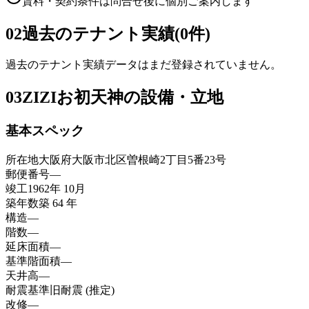
賃料・契約条件は問合せ後に個別ご案内します
02
過去のテナント実績(0件)
過去のテナント実績データはまだ登録されていません。
03
ZIZIお初天神の設備・立地
基本スペック
所在地
大阪府大阪市北区曽根崎2丁目5番23号
郵便番号
—
竣工
1962年 10月
築年数
築 64 年
構造
—
階数
—
延床面積
—
基準階面積
—
天井高
—
耐震基準
旧耐震 (推定)
改修
—