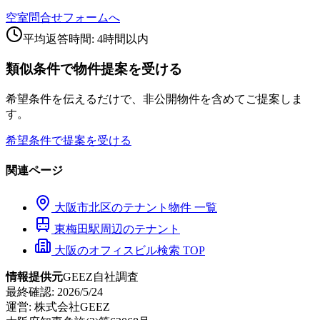
空室問合せフォームへ
平均返答時間: 4時間以内
類似条件で物件提案を受ける
希望条件を伝えるだけで、非公開物件を含めてご提案しま
す。
希望条件で提案を受ける
関連ページ
大阪市
北区
のテナント物件 一覧
東梅田
駅周辺のテナント
大阪のオフィスビル検索 TOP
情報提供元
GEEZ自社調査
最終確認:
2026/5/24
運営:
株式会社GEEZ