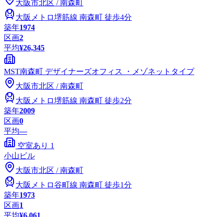
大阪市
北区
/
南森町
大阪メトロ堺筋線
南森町
徒歩4分
築年
1974
区画
2
平均
¥26,345
MST南森町 デザイナーズオフィス ・メゾネットタイプ
大阪市
北区
/
南森町
大阪メトロ堺筋線
南森町
徒歩2分
築年
2009
区画
0
平均
—
空室あり
1
小山ビル
大阪市
北区
/
南森町
大阪メトロ谷町線
南森町
徒歩1分
築年
1973
区画
1
平均
¥6,061