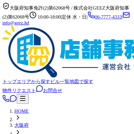
大阪府知事免許(2)第62068号
/
株式会社GEEZ
大阪府知事
(2)第62068号
10:00-18:00
|
定休
水・日
|
06-7777-4333
|
info@geez.ltd
トップ
エリアから探す
ビル一覧
地図で探す
物件リクエスト
お問合せ
HOME
大阪府