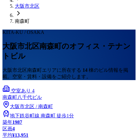
大阪市
北区
南森町
KITA-KU
/ OSAKA
大阪市
北区
南森町
のオフィス・テナン
トビル
大阪市
北区
南森町
エリアに所在する
14
棟のビル情報を掲
載。空室・賃料・設備をご紹介します。
空室あり
4
南森町八千代ビル
大阪市
北区
/
南森町
地下鉄谷町線
南森町
徒歩1分
築年
1987
区画
4
平均
¥13,951