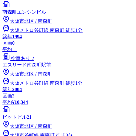
南森町エンシンビル
大阪市
北区
/
南森町
大阪メトロ谷町線
南森町
徒歩1分
築年
1994
区画
0
平均
—
空室あり
2
エスリード南森町駅前
大阪市
北区
/
南森町
大阪メトロ谷町線
南森町
徒歩1分
築年
2004
区画
2
平均
¥10,344
ビットビル21
大阪市
北区
/
南森町
大阪市谷町線
南森町
徒歩3分