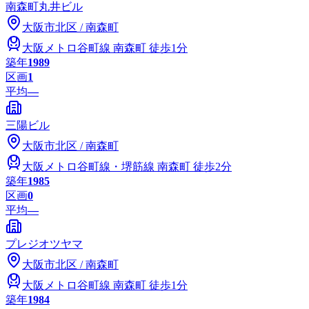
南森町丸井ビル
大阪市
北区
/
南森町
大阪メトロ谷町線
南森町
徒歩1分
築年
1989
区画
1
平均
—
三陽ビル
大阪市
北区
/
南森町
大阪メトロ谷町線・堺筋線
南森町
徒歩2分
築年
1985
区画
0
平均
—
プレジオツヤマ
大阪市
北区
/
南森町
大阪メトロ谷町線
南森町
徒歩1分
築年
1984