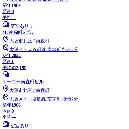
築年
1989
区画
0
平均
—
空室あり
1
MF南森町5ビル
大阪市
北区
/
南森町
大阪メトロ谷町線
南森町
徒歩2分
築年
2022
区画
1
平均
¥13,199
トーコー南森町ビル
大阪市
北区
/
南森町
大阪メトロ堺筋線
南森町
徒歩2分
築年
1986
区画
0
平均
—
空室あり
1