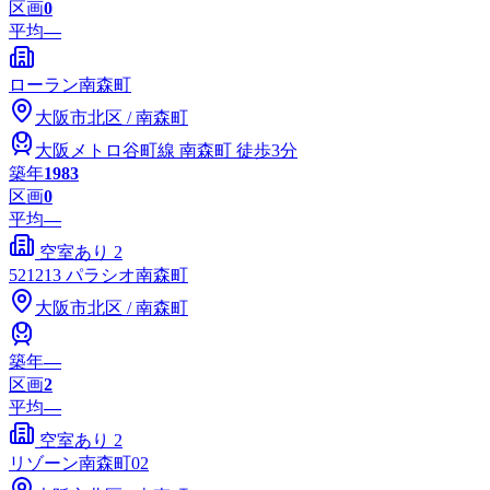
区画
0
平均
—
ローラン南森町
大阪市
北区
/
南森町
大阪メトロ谷町線
南森町
徒歩3分
築年
1983
区画
0
平均
—
空室あり
2
521213 パラシオ南森町
大阪市
北区
/
南森町
築年
―
区画
2
平均
—
空室あり
2
リゾーン南森町02