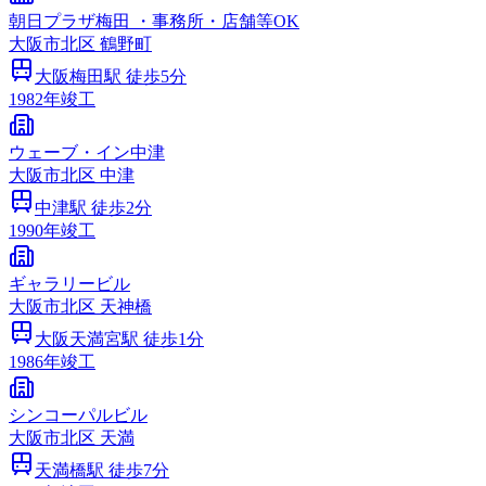
朝日プラザ梅田 ・事務所・店舗等OK
大阪市
北区
鶴野町
大阪梅田
駅 徒歩
5
分
1982
年竣工
ウェーブ・イン中津
大阪市
北区
中津
中津
駅 徒歩
2
分
1990
年竣工
ギャラリービル
大阪市
北区
天神橋
大阪天満宮
駅 徒歩
1
分
1986
年竣工
シンコーパルビル
大阪市
北区
天満
天満橋
駅 徒歩
7
分