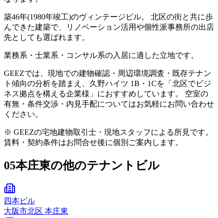
築46年(1980年竣工)のヴィンテージビル。 北区の街と共に歩
んできた建築で、リノベーション活用や個性派事務所の出店
先としても選ばれます。
業務系・士業系・コンサル系の入居に適した立地です。
GEEZでは、現地での建物確認・周辺環境調査・既存テナン
ト傾向の分析を踏まえ、久野ハイツ 1B・1Cを「北区でビジ
ネス拠点を構える企業様」におすすめしています。 空室の
有無・条件交渉・内見手配についてはお気軽にお問い合わせ
ください。
※ GEEZの宅地建物取引士・現地スタッフによる所見です。
賃料・契約条件はお問合せ後に個別ご案内します。
05
本庄東の他のテナントビル
四本ビル
大阪市
北区
本庄東