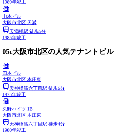
1989
年竣工
山本ビル
大阪市
北区
天満
天満橋
駅 徒歩
5
分
1985
年竣工
05c
大阪市北区の人気テナントビル
四本ビル
大阪市
北区
本庄東
天神橋筋六丁目
駅 徒歩
6
分
1975
年竣工
久野ハイツ 1B
大阪市
北区
本庄東
天神橋筋六丁目
駅 徒歩
4
分
1980
年竣工