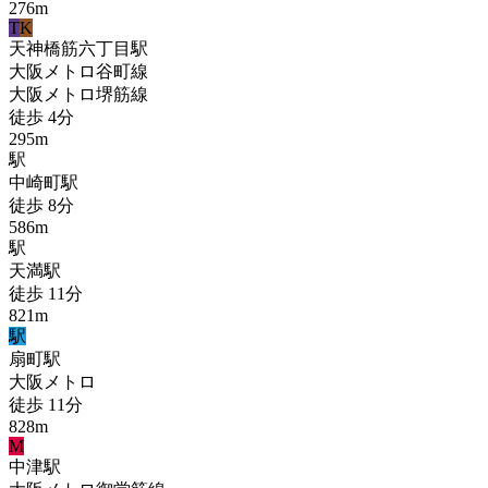
276
m
T
K
天神橋筋六丁目
駅
大阪メトロ谷町線
大阪メトロ堺筋線
徒歩
4
分
295
m
駅
中崎町
駅
徒歩
8
分
586
m
駅
天満
駅
徒歩
11
分
821
m
駅
扇町
駅
大阪メトロ
徒歩
11
分
828
m
M
中津
駅