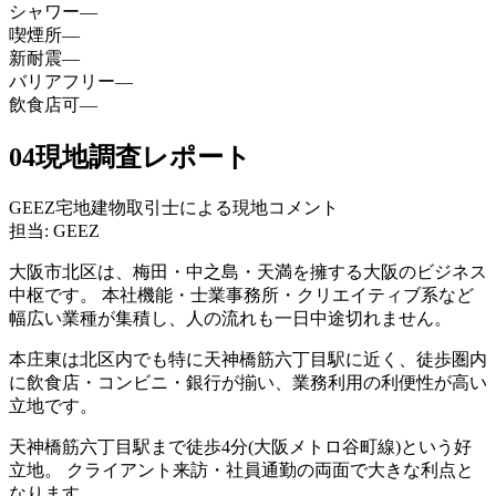
シャワー
—
喫煙所
—
新耐震
—
バリアフリー
—
飲食店可
—
04
現地調査レポート
GEEZ宅地建物取引士による現地コメント
担当: GEEZ
大阪市北区は、梅田・中之島・天満を擁する大阪のビジネス
中枢です。 本社機能・士業事務所・クリエイティブ系など
幅広い業種が集積し、人の流れも一日中途切れません。
本庄東は北区内でも特に天神橋筋六丁目駅に近く、徒歩圏内
に飲食店・コンビニ・銀行が揃い、業務利用の利便性が高い
立地です。
天神橋筋六丁目駅まで徒歩4分(大阪メトロ谷町線)という好
立地。 クライアント来訪・社員通勤の両面で大きな利点と
なります。