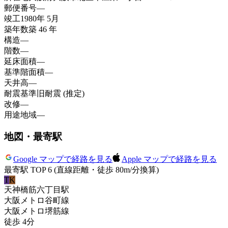
郵便番号
—
竣工
1980年 5月
築年数
築 46 年
構造
—
階数
—
延床面積
—
基準階面積
—
天井高
—
耐震基準
旧耐震 (推定)
改修
—
用途地域
—
地図・最寄駅
Google マップで経路を見る
Apple マップで経路を見る
最寄駅 TOP 6
(直線距離・徒歩 80m/分換算)
T
K
天神橋筋六丁目
駅
大阪メトロ谷町線
大阪メトロ堺筋線
徒歩
4
分