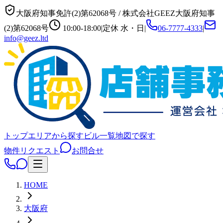
大阪府知事免許(2)第62068号
/
株式会社GEEZ
大阪府知事
(2)第62068号
10:00-18:00
|
定休
水・日
|
06-7777-4333
|
info@geez.ltd
トップ
エリアから探す
ビル一覧
地図で探す
物件リクエスト
お問合せ
HOME
大阪府