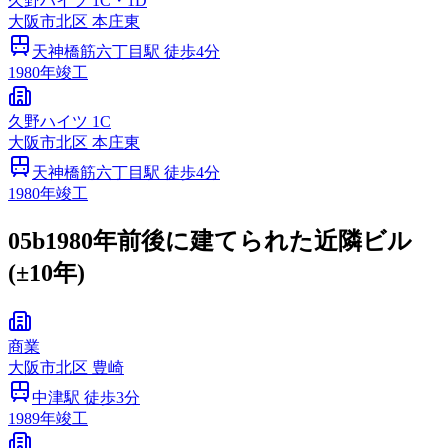
久野ハイツ 1C・1D
大阪市
北区
本庄東
天神橋筋六丁目
駅 徒歩
4
分
1980
年竣工
久野ハイツ 1C
大阪市
北区
本庄東
天神橋筋六丁目
駅 徒歩
4
分
1980
年竣工
05b
1980年前後に建てられた近隣ビル
(±10年)
商業
大阪市
北区
豊崎
中津
駅 徒歩
3
分
1989
年竣工