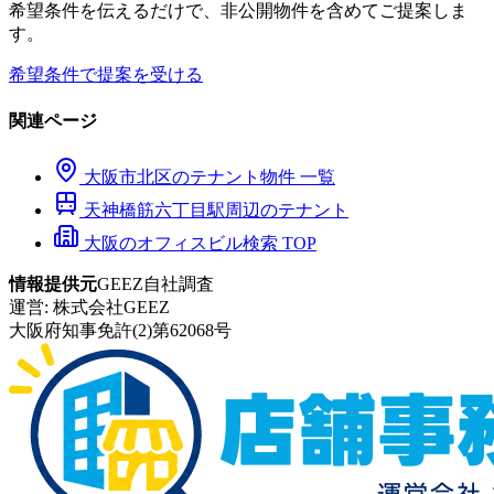
希望条件を伝えるだけで、非公開物件を含めてご提案しま
す。
希望条件で提案を受ける
関連ページ
大阪市
北区
のテナント物件 一覧
天神橋筋六丁目
駅周辺のテナント
大阪のオフィスビル検索 TOP
情報提供元
GEEZ自社調査
運営:
株式会社GEEZ
大阪府知事免許(2)第62068号