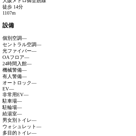
大阪メトロ御堂筋線
徒歩
14
分
1107
m
設備
個別空調
—
セントラル空調
—
光ファイバー
—
OAフロア
—
24時間入館
—
機械警備
—
有人警備
—
オートロック
—
EV
—
非常用EV
—
駐車場
—
駐輪場
—
給湯室
—
男女別トイレ
—
ウォシュレット
—
多目的トイレ
—