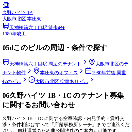
久野ハイツ 1A
大阪市
北区
本庄東
天神橋筋六丁目
駅 徒歩
4
分
1980
年竣工
05d
このビルの周辺・条件で探す
天神橋筋六丁目駅 周辺のテナント
大阪市北区のテ
ナント物件
本庄東のオフィス
1980年前後 同世
代のビル
大阪市北区 空室ありビル
06
久野ハイツ 1B・1C のテナント募集
に関するお問い合わせ
久野ハイツ 1B・1C
に関する空室確認・内見予約・賃料交
渉・条件相談はすべて「店舗事務所サーチ」までご連絡くだ
さい。 自社運営のため非公開物件のご案内も可能です。