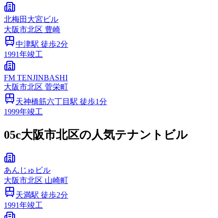
北梅田大宮ビル
大阪市
北区
豊崎
中津
駅 徒歩
2
分
1991
年竣工
FM TENJINBASHI
大阪市
北区
菅栄町
天神橋筋六丁目
駅 徒歩
1
分
1999
年竣工
05c
大阪市北区の人気テナントビル
あんじゅビル
大阪市
北区
山崎町
天満
駅 徒歩
2
分
1991
年竣工