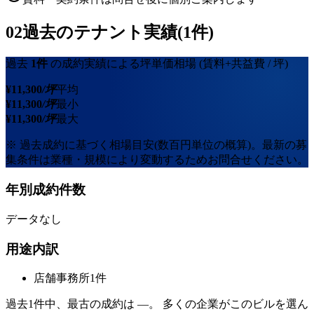
02
過去のテナント実績(1件)
過去
1
件
の成約実績による坪単価相場
(賃料+共益費 / 坪)
¥
11,300
/坪
平均
¥
11,300
/坪
最小
¥
11,300
/坪
最大
※ 過去成約に基づく相場目安(数百円単位の概算)。最新の募
集条件は業種・規模により変動するためお問合せください。
年別成約件数
データなし
用途内訳
店舗事務所
1
件
過去
1
件中、最古の成約は
—
。 多くの企業がこのビルを選ん