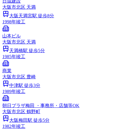
日成建設
大阪市
北区
天満
大阪天満宮
駅 徒歩
8
分
1998
年竣工
山本ビル
大阪市
北区
天満
天満橋
駅 徒歩
5
分
1985
年竣工
商業
大阪市
北区
豊崎
中津
駅 徒歩
3
分
1989
年竣工
朝日プラザ梅田 ・事務所・店舗等OK
大阪市
北区
鶴野町
大阪梅田
駅 徒歩
5
分
1982
年竣工