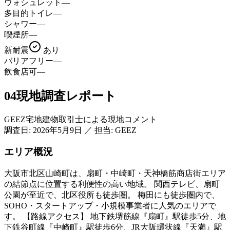
ウォシュレット
—
多目的トイレ
—
シャワー
—
喫煙所
—
新耐震
あり
バリアフリー
—
飲食店可
—
04
現地調査レポート
GEEZ宅地建物取引士による現地コメント
調査日:
2026年5月9日
／
担当: GEEZ
エリア概況
大阪市北区山崎町は、扇町・中崎町・天神橋筋商店街エリア
の結節点に位置する利便性の高い地域。 関西テレビ、扇町
公園が至近で、北区役所も徒歩圏。 梅田にも徒歩圏内で、
SOHO・スタートアップ・小規模事業者に人気のエリアで
す。 【路線アクセス】 地下鉄堺筋線『扇町』駅徒歩5分、地
下鉄谷町線『中崎町』駅徒歩6分、JR大阪環状線『天満』駅