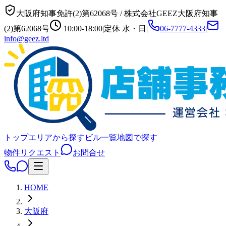
大阪府知事免許(2)第62068号
/
株式会社GEEZ
大阪府知事
(2)第62068号
10:00-18:00
|
定休
水・日
|
06-7777-4333
|
info@geez.ltd
トップ
エリアから探す
ビル一覧
地図で探す
物件リクエスト
お問合せ
HOME
大阪府