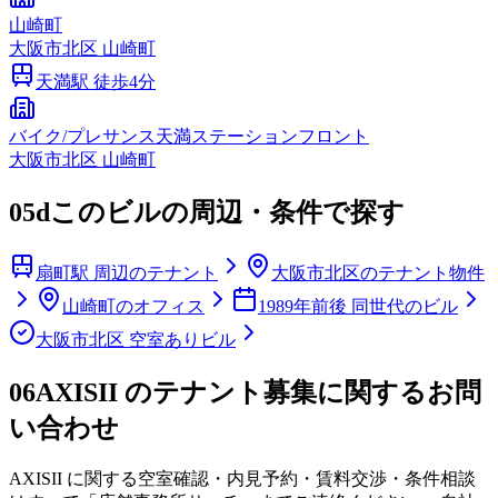
山崎町
大阪市
北区
山崎町
天満
駅 徒歩
4
分
バイク/プレサンス天満ステーションフロント
大阪市
北区
山崎町
05d
このビルの周辺・条件で探す
扇町駅 周辺のテナント
大阪市北区のテナント物件
山崎町のオフィス
1989年前後 同世代のビル
大阪市北区 空室ありビル
06
AXISII のテナント募集に関するお問
い合わせ
AXISII
に関する空室確認・内見予約・賃料交渉・条件相談