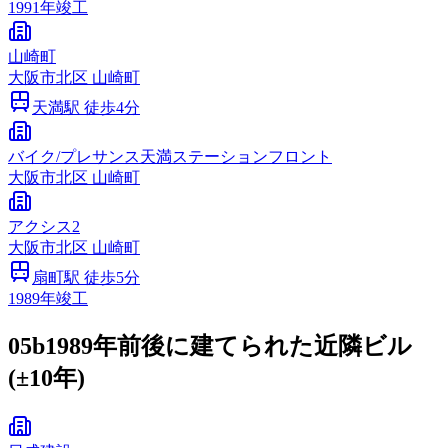
1991
年竣工
山崎町
大阪市
北区
山崎町
天満
駅 徒歩
4
分
バイク/プレサンス天満ステーションフロント
大阪市
北区
山崎町
アクシス2
大阪市
北区
山崎町
扇町
駅 徒歩
5
分
1989
年竣工
05b
1989年前後に建てられた近隣ビル
(±10年)