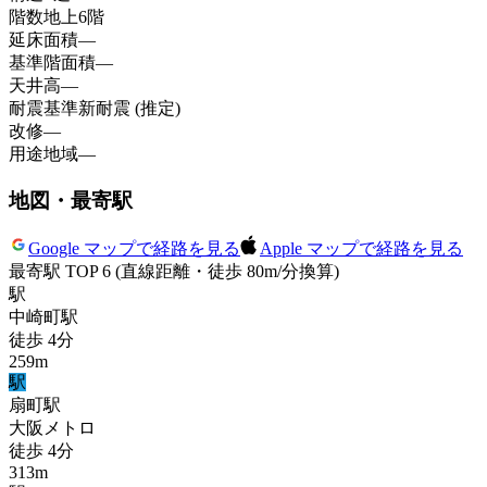
階数
地上6階
延床面積
—
基準階面積
—
天井高
—
耐震基準
新耐震 (推定)
改修
—
用途地域
—
地図・最寄駅
Google マップで経路を見る
Apple マップで経路を見る
最寄駅 TOP 6
(直線距離・徒歩 80m/分換算)
駅
中崎町
駅
徒歩
4
分
259
m
駅
扇町
駅
大阪メトロ
徒歩
4
分
313
m