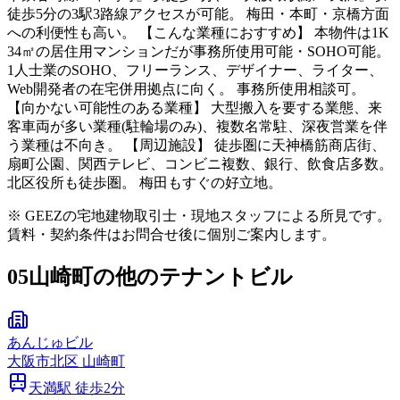
徒歩5分の3駅3路線アクセスが可能。 梅田・本町・京橋方面
への利便性も高い。 【こんな業種におすすめ】 本物件は1K
34㎡の居住用マンションだが事務所使用可能・SOHO可能。
1人士業のSOHO、フリーランス、デザイナー、ライター、
Web開発者の在宅併用拠点に向く。 事務所使用相談可。
【向かない可能性のある業種】 大型搬入を要する業態、来
客車両が多い業種(駐輪場のみ)、複数名常駐、深夜営業を伴
う業種は不向き。 【周辺施設】 徒歩圏に天神橋筋商店街、
扇町公園、関西テレビ、コンビニ複数、銀行、飲食店多数。
北区役所も徒歩圏。 梅田もすぐの好立地。
※ GEEZの宅地建物取引士・現地スタッフによる所見です。
賃料・契約条件はお問合せ後に個別ご案内します。
05
山崎町の他のテナントビル
あんじゅビル
大阪市
北区
山崎町
天満
駅 徒歩
2
分