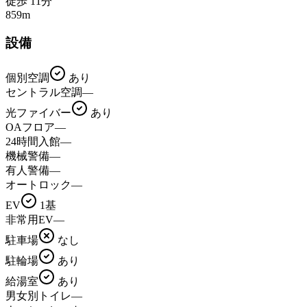
徒歩
11
分
859
m
設備
個別空調
あり
セントラル空調
—
光ファイバー
あり
OAフロア
—
24時間入館
—
機械警備
—
有人警備
—
オートロック
—
EV
1基
非常用EV
—
駐車場
なし
駐輪場
あり
給湯室
あり
男女別トイレ
—