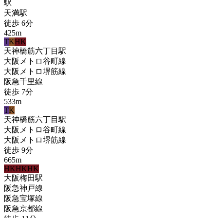
駅
天満
駅
徒歩
6
分
425
m
T
K
HK
天神橋筋六丁目
駅
大阪メトロ谷町線
大阪メトロ堺筋線
阪急千里線
徒歩
7
分
533
m
T
K
天神橋筋六丁目
駅
大阪メトロ谷町線
大阪メトロ堺筋線
徒歩
9
分
665
m
HK
HK
HK
大阪梅田
駅
阪急神戸線
阪急宝塚線
阪急京都線