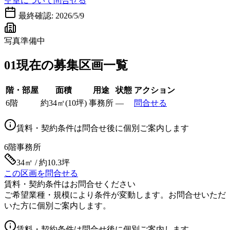
空室について問合せる
最終確認:
2026/5/9
写真準備中
01
現在の募集区画一覧
階・部屋
面積
用途
状態
アクション
6階
約
34
㎡
(
10
坪)
事務所
—
問合せる
賃料・契約条件は問合せ後に個別ご案内します
6階
事務所
34㎡ / 約10.3坪
この区画を問合せる
賃料・契約条件はお問合せください
ご希望業種・規模により条件が変動します。お問合せいただ
いた方に個別ご案内します。
賃料・契約条件は問合せ後に個別ご案内します