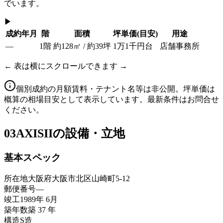
でいます。
▶
成約年月
階
面積
坪単価
(目安)
用途
—
1階
約128㎡ / 約39坪
1万1千円台
店舗事務所
← 表は横にスクロールできます →
個別成約の月額賃料・テナント名等は非公開。坪単価は
概算の相場目安として表示しています。最新条件はお問合せ
ください。
03
AXISIIの設備・立地
基本スペック
所在地
大阪府大阪市北区山崎町5-12
郵便番号
—
竣工
1989年 6月
築年数
築 37 年
構造
S造