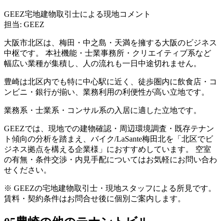
GEEZ宅地建物取引士による現地コメント
担当: GEEZ
大阪市北区は、梅田・中之島・天満を擁する大阪のビジネス
中枢です。 本社機能・士業事務所・クリエイティブ系など
幅広い業種が集積し、人の流れも一日中途切れません。
豊崎は北区内でも特に中心駅に近く、徒歩圏内に飲食店・コ
ンビニ・銀行が揃い、業務利用の利便性が高い立地です。
業務系・士業系・コンサル系の入居に適した立地です。
GEEZでは、現地での建物確認・周辺環境調査・既存テナン
ト傾向の分析を踏まえ、バイク/LaSante梅田北を「北区でビ
ジネス拠点を構える企業様」におすすめしています。 空室
の有無・条件交渉・内見手配についてはお気軽にお問い合わ
せください。
※ GEEZの宅地建物取引士・現地スタッフによる所見です。
賃料・契約条件はお問合せ後に個別ご案内します。