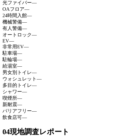
光ファイバー
—
OAフロア
—
24時間入館
—
機械警備
—
有人警備
—
オートロック
—
EV
—
非常用EV
—
駐車場
—
駐輪場
—
給湯室
—
男女別トイレ
—
ウォシュレット
—
多目的トイレ
—
シャワー
—
喫煙所
—
新耐震
—
バリアフリー
—
飲食店可
—
04
現地調査レポート