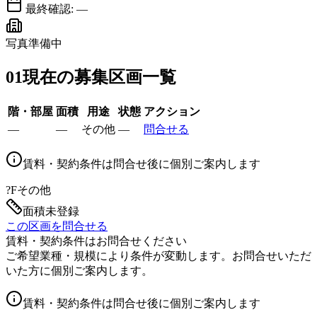
最終確認:
—
写真準備中
01
現在の募集区画一覧
階・部屋
面積
用途
状態
アクション
—
—
その他
—
問合せる
賃料・契約条件は問合せ後に個別ご案内します
?F
その他
面積未登録
この区画を問合せる
賃料・契約条件はお問合せください
ご希望業種・規模により条件が変動します。お問合せいただ
いた方に個別ご案内します。
賃料・契約条件は問合せ後に個別ご案内します