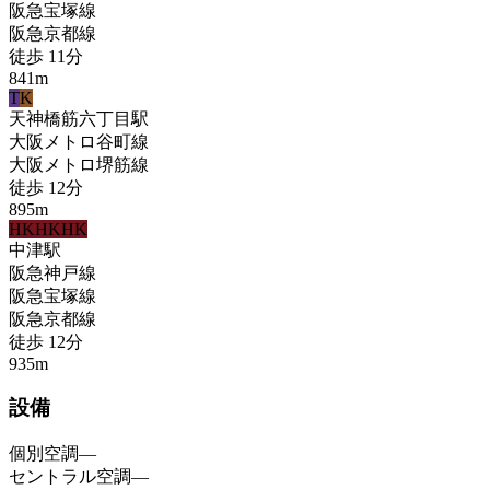
阪急宝塚線
阪急京都線
徒歩
11
分
841
m
T
K
天神橋筋六丁目
駅
大阪メトロ谷町線
大阪メトロ堺筋線
徒歩
12
分
895
m
HK
HK
HK
中津
駅
阪急神戸線
阪急宝塚線
阪急京都線
徒歩
12
分
935
m
設備
個別空調
—
セントラル空調
—