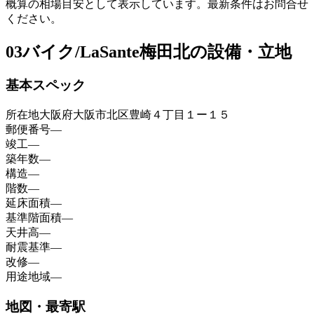
概算の相場目安として表示しています。最新条件はお問合せ
ください。
03
バイク/LaSante梅田北の設備・立地
基本スペック
所在地
大阪府大阪市北区豊崎４丁目１ー１５
郵便番号
—
竣工
—
築年数
—
構造
—
階数
—
延床面積
—
基準階面積
—
天井高
—
耐震基準
—
改修
—
用途地域
—
地図・最寄駅