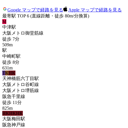
Google マップで経路を見る
Apple マップで経路を見る
最寄駅 TOP 6
(直線距離・徒歩 80m/分換算)
M
中津
駅
大阪メトロ御堂筋線
徒歩
7
分
509
m
駅
中崎町
駅
徒歩
8
分
631
m
T
K
HK
天神橋筋六丁目
駅
大阪メトロ谷町線
大阪メトロ堺筋線
阪急千里線
徒歩
11
分
825
m
HK
HK
HK
大阪梅田
駅
阪急神戸線