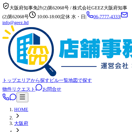
大阪府知事免許(2)第62068号
/
株式会社GEEZ
大阪府知事
(2)第62068号
10:00-18:00
|
定休
水・日
|
06-7777-4333
|
info@geez.ltd
トップ
エリアから探す
ビル一覧
地図で探す
物件リクエスト
お問合せ
HOME
大阪府