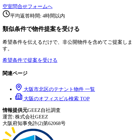
空室問合せフォームへ
平均返答時間: 4時間以内
類似条件で物件提案を受ける
希望条件を伝えるだけで、非公開物件を含めてご提案しま
す。
希望条件で提案を受ける
関連ページ
大阪市
北区
のテナント物件 一覧
大阪のオフィスビル検索 TOP
情報提供元
GEEZ自社調査
運営:
株式会社GEEZ
大阪府知事免許(2)第62068号