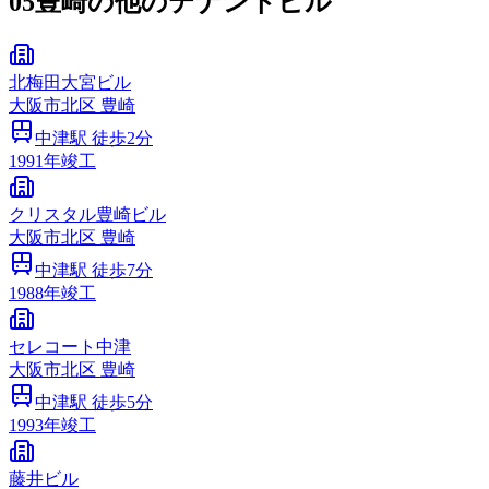
05
豊崎の他のテナントビル
北梅田大宮ビル
大阪市
北区
豊崎
中津
駅 徒歩
2
分
1991
年竣工
クリスタル豊崎ビル
大阪市
北区
豊崎
中津
駅 徒歩
7
分
1988
年竣工
セレコート中津
大阪市
北区
豊崎
中津
駅 徒歩
5
分
1993
年竣工
藤井ビル