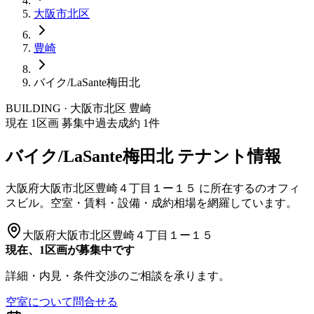
大阪市
北区
豊崎
バイク/LaSante梅田北
BUILDING · 大阪市
北区
豊崎
現在
1
区画 募集中
過去成約
1
件
バイク/LaSante梅田北
テナント情報
大阪府大阪市北区豊崎４丁目１ー１５
に所在する
のオフィ
スビル。空室・賃料・設備・成約相場を網羅しています。
大阪府大阪市北区豊崎４丁目１ー１５
現在、1区画が募集中です
詳細・内見・条件交渉のご相談を承ります。
空室について問合せる