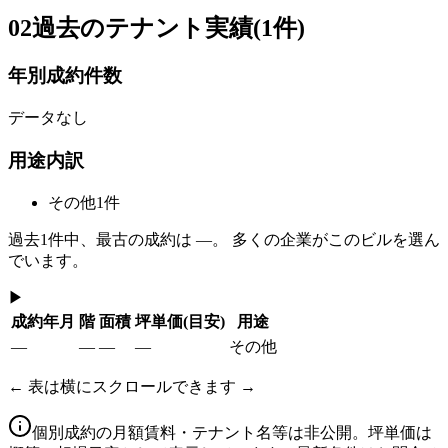
02
過去のテナント実績(1件)
年別成約件数
データなし
用途内訳
その他
1
件
過去
1
件中、最古の成約は
—
。 多くの企業がこのビルを選ん
でいます。
▶
成約年月
階
面積
坪単価
(目安)
用途
—
—
—
—
その他
← 表は横にスクロールできます →
個別成約の月額賃料・テナント名等は非公開。坪単価は