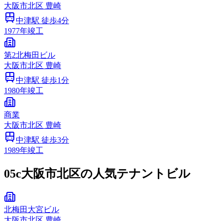
大阪市
北区
豊崎
中津
駅 徒歩
4
分
1977
年竣工
第2北梅田ビル
大阪市
北区
豊崎
中津
駅 徒歩
1
分
1980
年竣工
商業
大阪市
北区
豊崎
中津
駅 徒歩
3
分
1989
年竣工
05c
大阪市北区の人気テナントビル
北梅田大宮ビル
大阪市
北区
豊崎