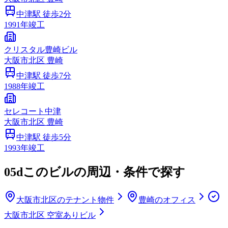
中津
駅 徒歩
2
分
1991
年竣工
クリスタル豊崎ビル
大阪市
北区
豊崎
中津
駅 徒歩
7
分
1988
年竣工
セレコート中津
大阪市
北区
豊崎
中津
駅 徒歩
5
分
1993
年竣工
05d
このビルの周辺・条件で探す
大阪市北区のテナント物件
豊崎のオフィス
大阪市北区 空室ありビル