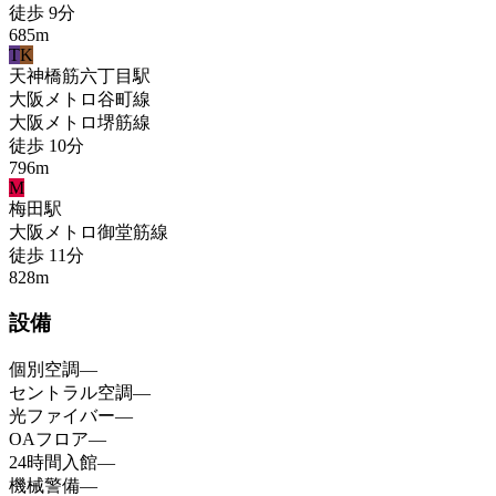
徒歩
9
分
685
m
T
K
天神橋筋六丁目
駅
大阪メトロ谷町線
大阪メトロ堺筋線
徒歩
10
分
796
m
M
梅田
駅
大阪メトロ御堂筋線
徒歩
11
分
828
m
設備
個別空調
—
セントラル空調
—
光ファイバー
—
OAフロア
—
24時間入館
—
機械警備
—