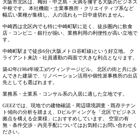
大阪市北区は、梅田・中之島・天満を擁する大阪のビジネス
中枢です。 本社機能・士業事務所・クリエイティブ系など
幅広い業種が集積し、人の流れも一日中途切れません。
中崎西は北区内でも特に中崎町駅に近く、徒歩圏内に飲食
店・コンビニ・銀行が揃い、業務利用の利便性が高い立地で
す。
中崎町駅まで徒歩6分(大阪メトロ谷町線)という好立地。 ク
ライアント来訪・社員通勤の両面で大きな利点となります。
築42年(1984年竣工)のヴィンテージビル。 北区の街と共に歩
んできた建築で、リノベーション活用や個性派事務所の出店
先としても選ばれます。
業務系・士業系・コンサル系の入居に適した立地です。
GEEZでは、現地での建物確認・周辺環境調査・既存テナン
ト傾向の分析を踏まえ、Dビルディングを「北区でビジネス
拠点を構える企業様」におすすめしています。 空室の有
無・条件交渉・内見手配についてはお気軽にお問い合わせく
ださい。