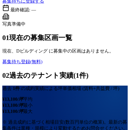
募集待ちに登録する
最終確認:
—
写真準備中
01
現在の募集区画一覧
現在、
Dビルディング
に募集中の区画はありません。
募集待ち登録(無料)
02
過去のテナント実績(1件)
過去
1
件
の成約実績による坪単価相場
(賃料+共益費 / 坪)
¥
13,100
/坪
平均
¥
13,100
/坪
最小
¥
13,100
/坪
最大
※ 過去成約に基づく相場目安(数百円単位の概算)。最新の募
集条件は業種・規模により変動するためお問合せください。