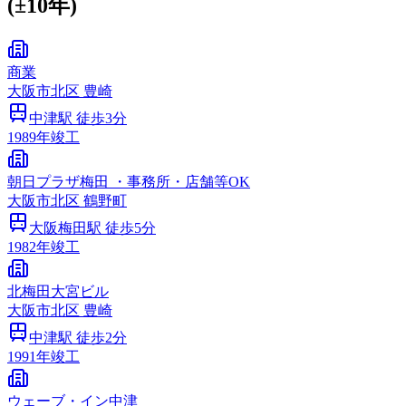
(±10年)
商業
大阪市
北区
豊崎
中津
駅 徒歩
3
分
1989
年竣工
朝日プラザ梅田 ・事務所・店舗等OK
大阪市
北区
鶴野町
大阪梅田
駅 徒歩
5
分
1982
年竣工
北梅田大宮ビル
大阪市
北区
豊崎
中津
駅 徒歩
2
分
1991
年竣工
ウェーブ・イン中津