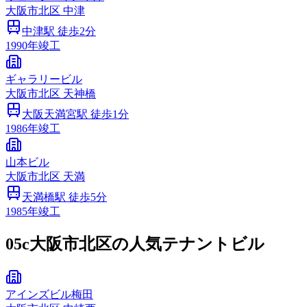
大阪市
北区
中津
中津
駅 徒歩
2
分
1990
年竣工
ギャラリービル
大阪市
北区
天神橋
大阪天満宮
駅 徒歩
1
分
1986
年竣工
山本ビル
大阪市
北区
天満
天満橋
駅 徒歩
5
分
1985
年竣工
05c
大阪市北区の人気テナントビル
アインズビル梅田