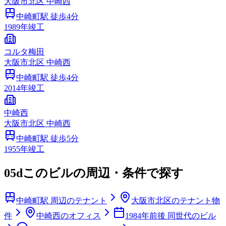
大阪市
北区
中崎西
中崎町
駅 徒歩
4
分
1989
年竣工
コルタ梅田
大阪市
北区
中崎西
中崎町
駅 徒歩
4
分
2014
年竣工
中崎西
大阪市
北区
中崎西
中崎町
駅 徒歩
5
分
1955
年竣工
05d
このビルの周辺・条件で探す
中崎町駅 周辺のテナント
大阪市北区のテナント物
件
中崎西のオフィス
1984年前後 同世代のビル