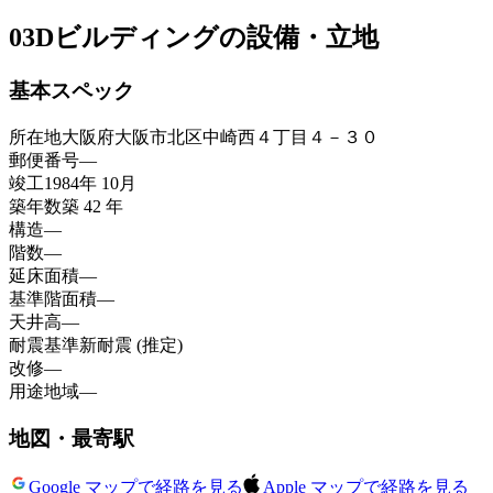
03
Dビルディングの設備・立地
基本スペック
所在地
大阪府大阪市北区中崎西４丁目４－３０
郵便番号
—
竣工
1984年 10月
築年数
築 42 年
構造
—
階数
—
延床面積
—
基準階面積
—
天井高
—
耐震基準
新耐震 (推定)
改修
—
用途地域
—
地図・最寄駅
Google マップで経路を見る
Apple マップで経路を見る