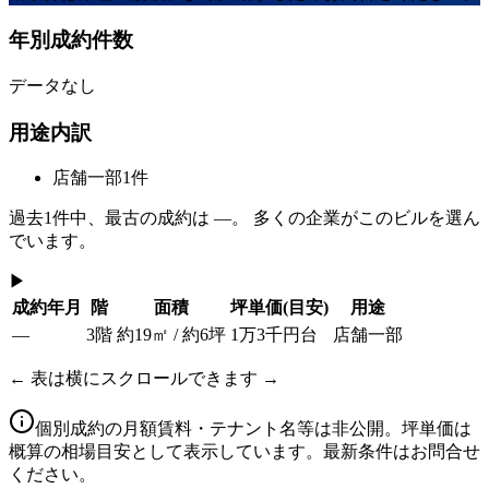
年別成約件数
データなし
用途内訳
店舗一部
1
件
過去
1
件中、最古の成約は
—
。 多くの企業がこのビルを選ん
でいます。
▶
成約年月
階
面積
坪単価
(目安)
用途
—
3階
約19㎡ / 約6坪
1万3千円台
店舗一部
← 表は横にスクロールできます →
個別成約の月額賃料・テナント名等は非公開。坪単価は
概算の相場目安として表示しています。最新条件はお問合せ
ください。