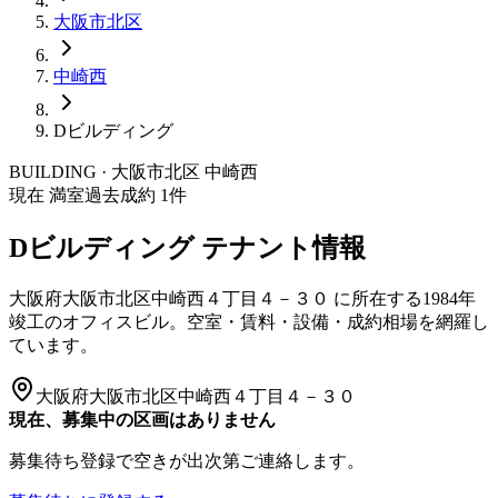
大阪市
北区
中崎西
Dビルディング
BUILDING · 大阪市
北区
中崎西
現在 満室
過去成約
1
件
Dビルディング
テナント情報
大阪府大阪市北区中崎西４丁目４－３０
に所在する
1984年
竣工
のオフィスビル。空室・賃料・設備・成約相場を網羅し
ています。
大阪府大阪市北区中崎西４丁目４－３０
現在、募集中の区画はありません
募集待ち登録で空きが出次第ご連絡します。