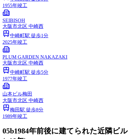
1955
年竣工
SEIBISOH
大阪市
北区
中崎西
中崎町
駅 徒歩
1
分
2025
年竣工
PLUM GARDEN NAKAZAKI
大阪市
北区
中崎西
中崎町
駅 徒歩
5
分
1977
年竣工
山本ビル梅田
大阪市
北区
中崎西
梅田
駅 徒歩
8
分
1989
年竣工
05b
1984年前後に建てられた近隣ビル