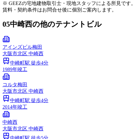
※ GEEZの宅地建物取引士・現地スタッフによる所見です。
賃料・契約条件はお問合せ後に個別ご案内します。
05
中崎西の他のテナントビル
アインズビル梅田
大阪市
北区
中崎西
中崎町
駅 徒歩
4
分
1989
年竣工
コルタ梅田
大阪市
北区
中崎西
中崎町
駅 徒歩
4
分
2014
年竣工
中崎西
大阪市
北区
中崎西
中崎町
駅 徒歩
5
分