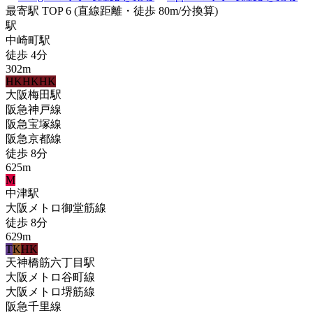
最寄駅 TOP 6
(直線距離・徒歩 80m/分換算)
駅
中崎町
駅
徒歩
4
分
302
m
HK
HK
HK
大阪梅田
駅
阪急神戸線
阪急宝塚線
阪急京都線
徒歩
8
分
625
m
M
中津
駅
大阪メトロ御堂筋線
徒歩
8
分
629
m
T
K
HK
天神橋筋六丁目
駅
大阪メトロ谷町線
大阪メトロ堺筋線
阪急千里線