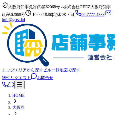
大阪府知事免許(2)第62068号
/
株式会社GEEZ
大阪府知事
(2)第62068号
10:00-18:00
|
定休
水・日
|
06-7777-4333
|
info@geez.ltd
トップ
エリアから探す
ビル一覧
地図で探す
物件リクエスト
お問合せ
HOME
大阪府