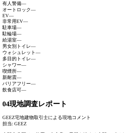
有人警備
—
オートロック
—
EV
—
非常用EV
—
駐車場
—
駐輪場
—
給湯室
—
男女別トイレ
—
ウォシュレット
—
多目的トイレ
—
シャワー
—
喫煙所
—
新耐震
—
バリアフリー
—
飲食店可
—
04
現地調査レポート
GEEZ宅地建物取引士による現地コメント
担当: GEEZ